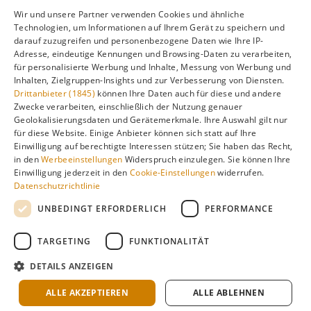
unsere Hauptseite:
Wir und unsere Partner verwenden Cookies und ähnliche
Technologien, um Informationen auf Ihrem Gerät zu speichern und
darauf zuzugreifen und personenbezogene Daten wie Ihre IP-
Adresse, eindeutige Kennungen und Browsing-Daten zu verarbeiten,
Alle Infos zur besten Reisezeit
Dubai
für personalisierte Werbung und Inhalte, Messung von Werbung und
Inhalten, Zielgruppen-Insights und zur Verbesserung von Diensten.
Drittanbieter (1845)
können Ihre Daten auch für diese und andere
Zwecke verarbeiten, einschließlich der Nutzung genauer
Geolokalisierungsdaten und Gerätemerkmale. Ihre Auswahl gilt nur
Gefällt dir diese Seite? Teile sie auf Pinterest!
für diese Website. Einige Anbieter können sich statt auf Ihre
Einwilligung auf berechtigte Interessen stützen; Sie haben das Recht,
Auf Pinterest merken
in den
Werbeeinstellungen
Widerspruch einzulegen. Sie können Ihre
Einwilligung jederzeit in den
Cookie-Einstellungen
widerrufen.
Datenschutzrichtlinie
UNBEDINGT ERFORDERLICH
PERFORMANCE
TARGETING
FUNKTIONALITÄT
Über
Cookie-
Impressum
Datenschutz
uns
Einstellungen
DETAILS ANZEIGEN
Klimadaten: langjährige Durchschnittswerte · KI-gestützte
Recherche & redaktionelle Aufbereitung ·
Über Redaktion &
ALLE AKZEPTIEREN
ALLE ABLEHNEN
Methode