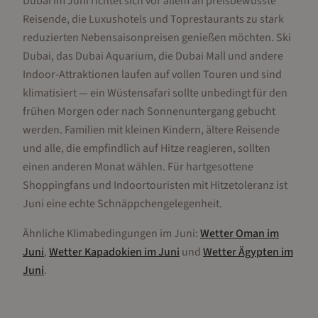
Dubai im Juni richtet sich vor allem an preisbewusste
Reisende, die Luxushotels und Toprestaurants zu stark
reduzierten Nebensaisonpreisen genießen möchten. Ski
Dubai, das Dubai Aquarium, die Dubai Mall und andere
Indoor-Attraktionen laufen auf vollen Touren und sind
klimatisiert — ein Wüstensafari sollte unbedingt für den
frühen Morgen oder nach Sonnenuntergang gebucht
werden. Familien mit kleinen Kindern, ältere Reisende
und alle, die empfindlich auf Hitze reagieren, sollten
einen anderen Monat wählen. Für hartgesottene
Shoppingfans und Indoortouristen mit Hitzetoleranz ist
Juni eine echte Schnäppchengelegenheit.
Ähnliche Klimabedingungen im
Juni
:
Wetter
Oman
im
Juni
,
Wetter
Kapadokien
im
Juni
und
Wetter
Ägypten
im
Juni
.