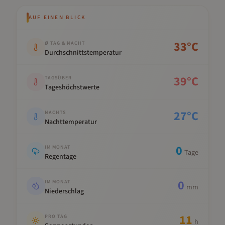
AUF EINEN BLICK
Kennwert
Wert
33
°C
Ø TAG & NACHT
Durchschnittstemperatur
39
°C
TAGSÜBER
Tageshöchstwerte
27
°C
NACHTS
Nachttemperatur
0
IM MONAT
Tage
Regentage
0
IM MONAT
mm
Niederschlag
11
PRO TAG
h