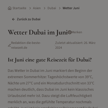
Startseite
Asien
Dubai
Wetter Juni
Zurück zu
Dubai
Wetter
Dubai
im
Juni
Merken
Redaktion die-beste-
Zuletzt aktualisiert:
26. März
·
reisezeit.de
2024
Ist
Juni
eine gute Reisezeit für
Dubai
?
Das Wetter in Dubai im Juni markiert den Beginn der
extremen Sommerhitze: Tageshöchstwerte von 39°C,
Nächte um 27°C und ein Monatsdurchschnitt von 33°C
machen deutlich, dass Dubai im Juni kein klassisches
Urlaubsziel mehr ist. Dazu steigt die Luftfeuchtigkeit
merklich an, was die gefühlte Temperatur nochmals