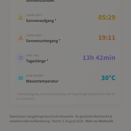
Sonnenstunden
05:29
LOKALZEIT
Sonnenaufgang *
19:11
LOKALZEIT
Sonnenuntergang *
13
h
42
min
PRO TAG
Tageslänge *
30
°C
ZUM BADEN
Wassertemperatur
* Sonnenaufgang, Sonnenuntergang und Tageslänge berechnet für den 15.
Juni
(Ortszeit).
Datenbasis: langjährige Durchschnittswerte · KI-gestützte Recherche &
redaktionelle Aufbereitung
· Stand:
3. August 2026
·
Mehr zur Methodik