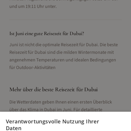
und um 19:11 Uhr unter.
Ist Juni eine gute Reisezeit für Dubai?
Juni ist nicht die optimale Reisezeit für Dubai. Die beste
Reisezeit für Dubai sind die milden Wintermonate mit
angenehmen Temperaturen und idealen Bedingungen
für Outdoor-Aktivitäten
Mehr über die beste Reisezeit für
Dubai
Die Wetterdaten geben Ihnen einen ersten Überblick
über das Klima in
Dubai
im
Juni
. Für detaillierte
Informationen zur besten Reisezeit, regionalen
Verantwortungsvolle Nutzung Ihrer
Unterschieden, Aktivitäten und Reisetipps besuchen Sie
Daten