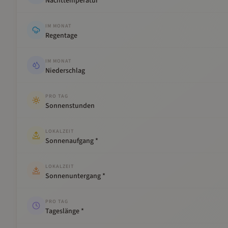
Nachttemperatur
IM MONAT
Regentage
IM MONAT
Niederschlag
PRO TAG
Sonnenstunden
LOKALZEIT
Sonnenaufgang *
LOKALZEIT
Sonnenuntergang *
PRO TAG
Tageslänge *