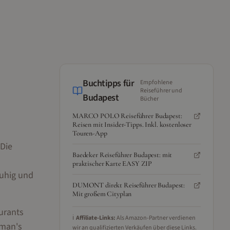
Buchtipps für
Empfohlene
Reiseführer und
Budapest
Bücher
MARCO POLO Reiseführer Budapest:
Reisen mit Insider-Tipps. Inkl. kostenloser
Touren-App
 Die
Baedeker Reiseführer Budapest: mit
praktischer Karte EASY ZIP
ruhig und
DUMONT direkt Reiseführer Budapest:
Mit großem Cityplan
urants
ℹ️
Affiliate-Links:
Als Amazon-Partner verdienen
rman's
wir an qualifizierten Verkäufen über diese Links.