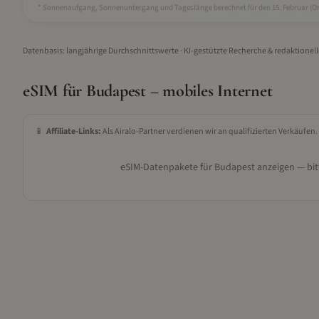
* Sonnenaufgang, Sonnenuntergang und Tageslänge berechnet für den 15.
Februar
(Or
Datenbasis: langjährige Durchschnittswerte · KI-gestützte Recherche & redaktionel
eSIM für
Budapest
– mobiles Internet
📱
Affiliate-Links:
Als Airalo-Partner verdienen wir an qualifizierten Verkäufen.
eSIM-Datenpakete für
Budapest
anzeigen — bitt