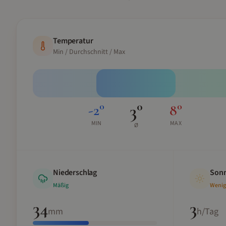
Temperatur
Min / Durchschnitt / Max
3
°
-2
°
8
°
MIN
MAX
Ø
Niederschlag
Sonn
Mäßig
Wenig
34
3
mm
h/Tag