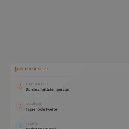
AUF EINEN BLICK
Kennwert
Wert
Ø TAG & NACHT
Durchschnittstemperatur
TAGSÜBER
Tageshöchstwerte
NACHTS