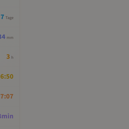
7
Tage
34
mm
3
h
6:50
7:07
8
min