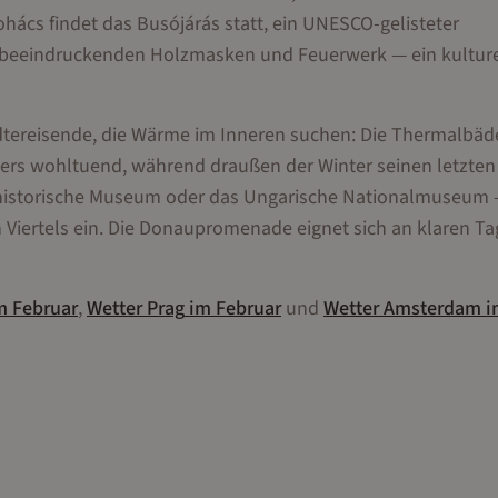
hács findet das Busójárás statt, ein UNESCO-gelisteter
beeindruckenden Holzmasken und Feuerwerk — ein kulture
dtereisende, die Wärme im Inneren suchen: Die Thermalbäd
nders wohltuend, während draußen der Winter seinen letzte
nsthistorische Museum oder das Ungarische Nationalmuseum
n Viertels ein. Die Donaupromenade eignet sich an klaren Ta
m
Februar
,
Wetter
Prag
im
Februar
und
Wetter
Amsterdam
i