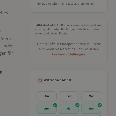
Für Sie entstehen keine zusätzlichen Kosten.
lles
ℹ️
Affiliate-Links:
Als Booking.com-Partner verdienen
wir an qualifizierten Buchungen. Für Sie entstehen
er
keine zusätzlichen Kosten.
n Atem
Unterkünfte in
Budapest
anzeigen — bitte
 — oder
aktivieren Sie Marketing-Cookies in den
gen für
Cookie-Einstellungen
.
m
Wetter nach Monat
Jan
Feb
Mär
Apr
Mai
Jun