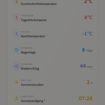
2
°C
Durchschnittstemperatur
4
°C
TAGSÜBER
Tageshöchstwerte
-1
°C
NACHTS
Nachttemperatur
8
IM MONAT
Tage
Regentage
44
IM MONAT
mm
Niederschlag
2
PRO TAG
h
Sonnenstunden
07:26
LOKALZEIT
Sonnenaufgang *