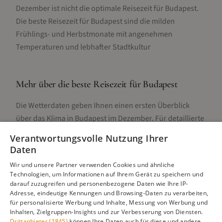
Dezember ist nicht die optimale Reisezeit für Budapest.
Die beste Reisezeit für Budapest sind die milden
Frühlings- und Herbstmonate mit angenehmen
Temperaturen und lebhafter Stadtkultur
Mehr über die beste Reisezeit für
Budapest
Die Wetterdaten geben Ihnen einen ersten Überblick
über das Klima in
Budapest
im
Dezember
. Für detaillierte
Informationen zur besten Reisezeit, regionalen
Verantwortungsvolle Nutzung Ihrer
Unterschieden, Aktivitäten und Reisetipps besuchen Sie
Daten
unsere Hauptseite:
Wir und unsere Partner verwenden Cookies und ähnliche
Technologien, um Informationen auf Ihrem Gerät zu speichern und
darauf zuzugreifen und personenbezogene Daten wie Ihre IP-
Adresse, eindeutige Kennungen und Browsing-Daten zu verarbeiten,
Alle Infos zur besten Reisezeit
Budapest
für personalisierte Werbung und Inhalte, Messung von Werbung und
Inhalten, Zielgruppen-Insights und zur Verbesserung von Diensten.
Drittanbieter (1845)
können Ihre Daten auch für diese und andere