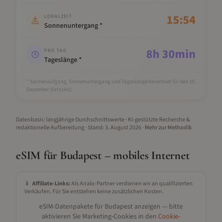
15:54
LOKALZEIT
Sonnenuntergang *
8
h
30
min
PRO TAG
Tageslänge *
* Sonnenaufgang, Sonnenuntergang und Tageslänge berechnet für den 15.
Dezember
(Ortszeit).
Datenbasis: langjährige Durchschnittswerte · KI-gestützte Recherche &
redaktionelle Aufbereitung
· Stand:
3. August 2026
·
Mehr zur Methodik
eSIM für
Budapest
– mobiles Internet
📱
Affiliate-Links:
Als Airalo-Partner verdienen wir an qualifizierten
Verkäufen. Für Sie entstehen keine zusätzlichen Kosten.
eSIM-Datenpakete für
Budapest
anzeigen — bitte
aktivieren Sie Marketing-Cookies in den
Cookie-