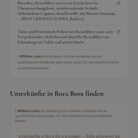
Bora Bora Reiseführer 2025-2026: Entdecken Sie
Überwasserbungalows, atemberaubende Strände,
türkisfarbene Lagunen, Korallenriffe, den Mount Otemanu,
... (BEST GERMAN GUIDES, Band 25)
Tahiti und Französisch-Polynesien Reiseführer 2026-2027:
Ein praktischer, ehrlicher und aktueller Reiseführer zur
Erkundung von Tahiti und seinen Inseln
ℹ️
Affiliate-Links:
Als Amazon-Partner verdienen wir an
qualifizierten Verkäufen über diese Links. Für Sie entstehen keine
zusätzlichen Kosten.
Unterkünfte in
Bora Bora
finden
ℹ️
Affiliate-Links:
Als Booking.com-Partner verdienen wir an
qualifizierten Buchungen. Für Sie entstehen keine zusätzlichen
Kosten.
Unterkünfte in
Bora Bora
anzeigen — bitte aktivieren Sie