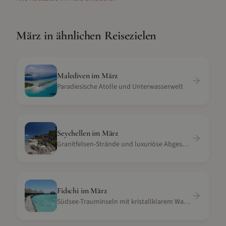
März
in ähnlichen Reisezielen
Malediven
im
März
Paradiesische Atolle und Unterwasserwelt
Seychellen
im
März
Granitfelsen-Strände und luxuriöse Abgeschiedenheit
Fidschi
im
März
Südsee-Trauminseln mit kristallklarem Wasser und Korallenriffen