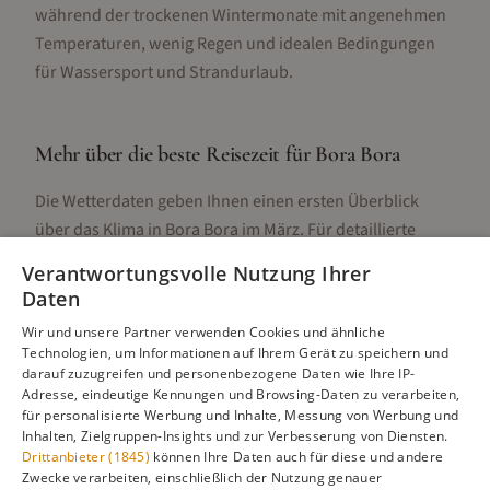
während der trockenen Wintermonate mit angenehmen
Temperaturen, wenig Regen und idealen Bedingungen
für Wassersport und Strandurlaub.
Mehr über die beste Reisezeit für
Bora Bora
Die Wetterdaten geben Ihnen einen ersten Überblick
über das Klima in
Bora Bora
im
März
. Für detaillierte
Informationen zur besten Reisezeit, regionalen
Verantwortungsvolle Nutzung Ihrer
Unterschieden, Aktivitäten und Reisetipps besuchen Sie
Daten
unsere Hauptseite:
Wir und unsere Partner verwenden Cookies und ähnliche
Technologien, um Informationen auf Ihrem Gerät zu speichern und
darauf zuzugreifen und personenbezogene Daten wie Ihre IP-
Adresse, eindeutige Kennungen und Browsing-Daten zu verarbeiten,
Alle Infos zur besten Reisezeit
Bora Bora
für personalisierte Werbung und Inhalte, Messung von Werbung und
Inhalten, Zielgruppen-Insights und zur Verbesserung von Diensten.
Drittanbieter (1845)
können Ihre Daten auch für diese und andere
Zwecke verarbeiten, einschließlich der Nutzung genauer