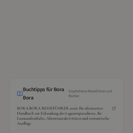
Buchtipps für
Bora
Empfohlene Reiseführer und
Bücher
Bora
BORA BORA REISEFÜHRER 2026: Ihr ultimatives
Handbuch zur Erkundung des Lagunenparadieses, für
Luxusaufenthalte, Abenteueraktivitäten und romantische
Ausflüge