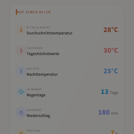
AUF EINEN BLICK
Kennwert
Wert
28
°C
Ø TAG & NACHT
Durchschnittstemperatur
30
°C
TAGSÜBER
Tageshöchstwerte
25
°C
NACHTS
Nachttemperatur
13
IM MONAT
Tage
Regentage
180
IM MONAT
mm
Niederschlag
7
PRO TAG