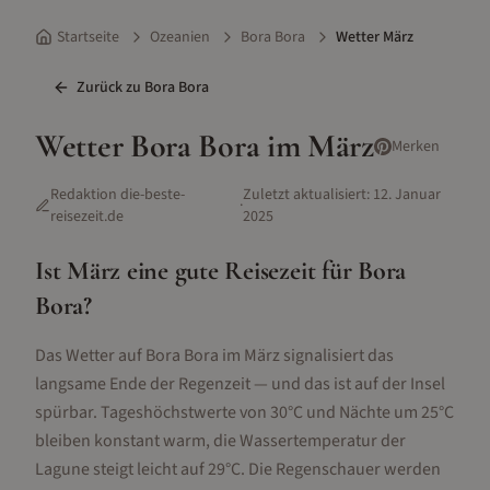
Startseite
Ozeanien
Bora Bora
Wetter März
Zurück zu
Bora Bora
Wetter
Bora Bora
im
März
Merken
Redaktion die-beste-
Zuletzt aktualisiert:
12. Januar
·
reisezeit.de
2025
Ist
März
eine gute Reisezeit für
Bora
Bora
?
Das Wetter auf Bora Bora im März signalisiert das
langsame Ende der Regenzeit — und das ist auf der Insel
spürbar. Tageshöchstwerte von 30°C und Nächte um 25°C
bleiben konstant warm, die Wassertemperatur der
Lagune steigt leicht auf 29°C. Die Regenschauer werden