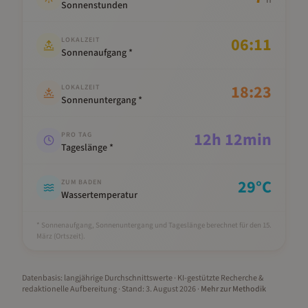
h
Sonnenstunden
06:11
LOKALZEIT
Sonnenaufgang *
18:23
LOKALZEIT
Sonnenuntergang *
12
h
12
min
PRO TAG
Tageslänge *
29
°C
ZUM BADEN
Wassertemperatur
* Sonnenaufgang, Sonnenuntergang und Tageslänge berechnet für den 15.
März
(Ortszeit).
Datenbasis: langjährige Durchschnittswerte · KI-gestützte Recherche &
redaktionelle Aufbereitung
· Stand:
3. August 2026
·
Mehr zur Methodik