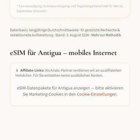
* Sonnenaufgang, Sonnenuntergang und Tageslänge berechnet für den 15.
September
(Ortszeit).
Datenbasis: langjährige Durchschnittswerte · KI-gestützte Recherche &
redaktionelle Aufbereitung
· Stand:
3. August 2026
·
Mehr zur Methodik
eSIM für
Antigua
– mobiles Internet
📱
Affiliate-Links:
Als Airalo-Partner verdienen wir an qualifizierten
Verkäufen. Für Sie entstehen keine zusätzlichen Kosten.
eSIM-Datenpakete für
Antigua
anzeigen — bitte aktivieren
Sie Marketing-Cookies in den
Cookie-Einstellungen
.