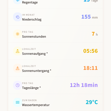
Tage
Regentage
155
IM MONAT
mm
Niederschlag
7
PRO TAG
h
Sonnenstunden
05:56
LOKALZEIT
Sonnenaufgang *
18:11
LOKALZEIT
Sonnenuntergang *
12
h
18
min
PRO TAG
Tageslänge *
29
°C
ZUM BADEN
Wassertemperatur