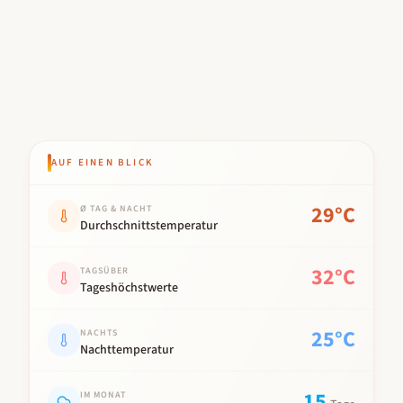
AUF EINEN BLICK
Kennwert
Wert
29
°C
Ø TAG & NACHT
Durchschnittstemperatur
32
°C
TAGSÜBER
Tageshöchstwerte
25
°C
NACHTS
Nachttemperatur
15
IM MONAT