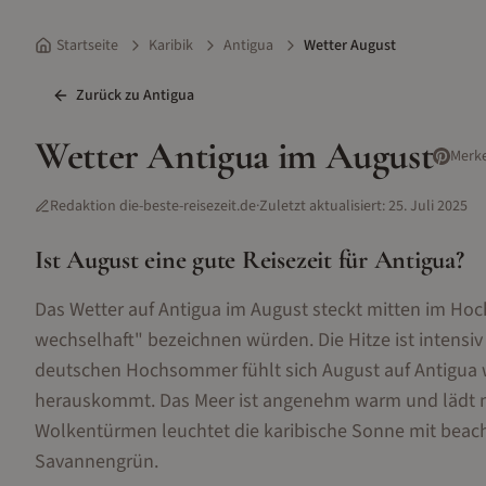
Startseite
Karibik
Antigua
Wetter August
Zurück zu
Antigua
Wetter
Antigua
im
August
Merk
Redaktion die-beste-reisezeit.de
·
Zuletzt aktualisiert:
25. Juli 2025
Ist
August
eine gute Reisezeit für
Antigua
?
Das Wetter auf Antigua im August steckt mitten im Hoch
wechselhaft" bezeichnen würden. Die Hitze ist intensiv 
deutschen Hochsommer fühlt sich August auf Antigua
herauskommt. Das Meer ist angenehm warm und lädt n
Wolkentürmen leuchtet die karibische Sonne mit beachtl
Savannengrün.