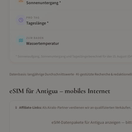
Sonnenuntergang *
PRO TAG
Tageslänge *
ZUM BADEN
Wassertemperatur
* Sonnenaufgang, Sonnenuntergang und Tageslänge berechnet für den 15.
August
(Ort
Datenbasis: langjährige Durchschnittswerte · KI-gestützte Recherche & redaktionel
eSIM für
Antigua
– mobiles Internet
📱
Affiliate-Links:
Als Airalo-Partner verdienen wir an qualifizierten Verkäufen.
eSIM-Datenpakete für
Antigua
anzeigen — bitt