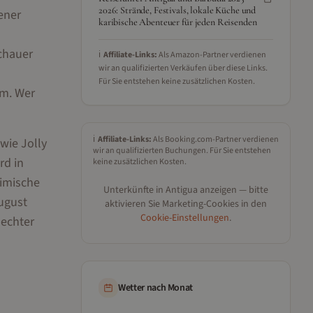
2026: Strände, Festivals, lokale Küche und
ener
karibische Abenteuer für jeden Reisenden
Schauer
ℹ️
Affiliate-Links:
Als Amazon-Partner verdienen
wir an qualifizierten Verkäufen über diese Links.
Für Sie entstehen keine zusätzlichen Kosten.
um. Wer
ℹ️
Affiliate-Links:
Als Booking.com-Partner verdienen
wie Jolly
wir an qualifizierten Buchungen. Für Sie entstehen
rd in
keine zusätzlichen Kosten.
eimische
Unterkünfte in
Antigua
anzeigen — bitte
August
aktivieren Sie Marketing-Cookies in den
Cookie-Einstellungen
.
 echter
Wetter nach Monat