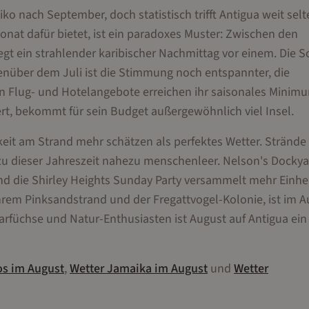
ko nach September, doch statistisch trifft Antigua weit selt
Monat dafür bietet, ist ein paradoxes Muster: Zwischen den
egt ein strahlender karibischer Nachmittag vor einem. Die 
enüber dem Juli ist die Stimmung noch entspannter, die
n Flug- und Hotelangebote erreichen ihr saisonales Minim
ert, bekommt für sein Budget außergewöhnlich viel Insel.
keit am Strand mehr schätzen als perfektes Wetter. Strände 
zu dieser Jahreszeit nahezu menschenleer. Nelson's Dockya
nd die Shirley Heights Sunday Party versammelt mehr Einh
ihrem Pinksandstrand und der Fregattvogel-Kolonie, ist im 
arfüchse und Natur-Enthusiasten ist August auf Antigua ein
os
im
August
,
Wetter
Jamaika
im
August
und
Wetter