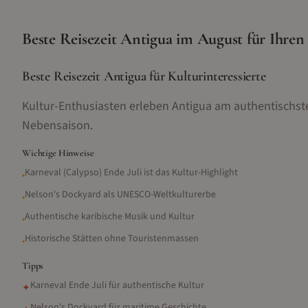
Beste Reisezeit
Antigua
im
August
für Ihren
Beste Reisezeit Antigua für Kulturinteressierte
Kultur-Enthusiasten erleben Antigua am authentischste
Nebensaison.
Wichtige Hinweise
Karneval (Calypso) Ende Juli ist das Kultur-Highlight
•
Nelson's Dockyard als UNESCO-Weltkulturerbe
•
Authentische karibische Musik und Kultur
•
Historische Stätten ohne Touristenmassen
•
Tipps
Karneval Ende Juli für authentische Kultur
✦
Nelson's Dockyard für maritime Geschichte