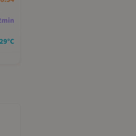
2
min
29
°C