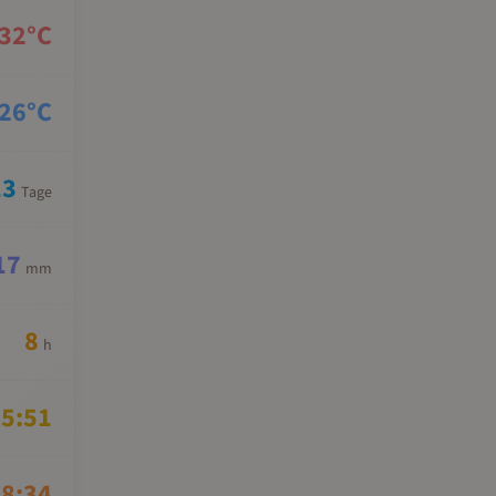
32
°C
26
°C
13
Tage
17
mm
8
h
5:51
8:34