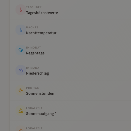
TAGSÜBER
Tageshöchstwerte
NACHTS
Nachttemperatur
IM MONAT
Regentage
IM MONAT
Niederschlag
PRO TAG
Sonnenstunden
LOKALZEIT
Sonnenaufgang *
LOKALZEIT