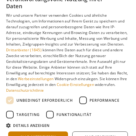
Unterschieden, Aktivitäten und Reisetipps besuchen Sie
Daten
unsere Hauptseite:
Wir und unsere Partner verwenden Cookies und ähnliche
Technologien, um Informationen auf Ihrem Gerät zu speichern und
darauf zuzugreifen und personenbezogene Daten wie Ihre IP-
Adresse, eindeutige Kennungen und Browsing-Daten zu verarbeiten,
Alle Infos zur besten Reisezeit
Ägypten
für personalisierte Werbung und Inhalte, Messung von Werbung und
Inhalten, Zielgruppen-Insights und zur Verbesserung von Diensten.
Drittanbieter (1845)
können Ihre Daten auch für diese und andere
Zwecke verarbeiten, einschließlich der Nutzung genauer
Geolokalisierungsdaten und Gerätemerkmale. Ihre Auswahl gilt nur
Gefällt dir diese Seite? Teile sie auf Pinterest!
für diese Website. Einige Anbieter können sich statt auf Ihre
Einwilligung auf berechtigte Interessen stützen; Sie haben das Recht,
Auf Pinterest merken
in den
Werbeeinstellungen
Widerspruch einzulegen. Sie können Ihre
Einwilligung jederzeit in den
Cookie-Einstellungen
widerrufen.
Datenschutzrichtlinie
UNBEDINGT ERFORDERLICH
PERFORMANCE
TARGETING
FUNKTIONALITÄT
Über
Cookie-
Impressum
Datenschutz
uns
Einstellungen
DETAILS ANZEIGEN
Klimadaten: langjährige Durchschnittswerte · KI-gestützte
Recherche & redaktionelle Aufbereitung ·
Über Redaktion &