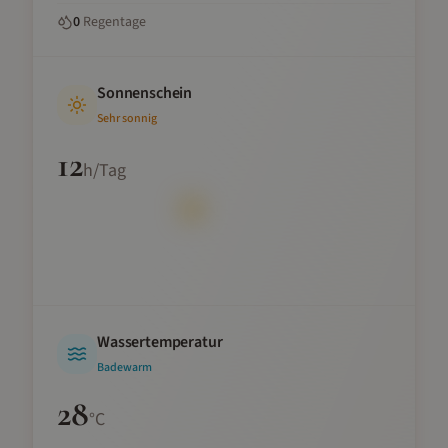
0
Regentage
Sonnenschein
Sehr sonnig
12
h/Tag
Wassertemperatur
Badewarm
28
°C