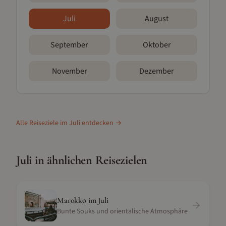
Juli
August
September
Oktober
November
Dezember
Alle Reiseziele im
Juli
entdecken →
Juli
in ähnlichen Reisezielen
Marokko
im
Juli
Bunte Souks und orientalische Atmosphäre