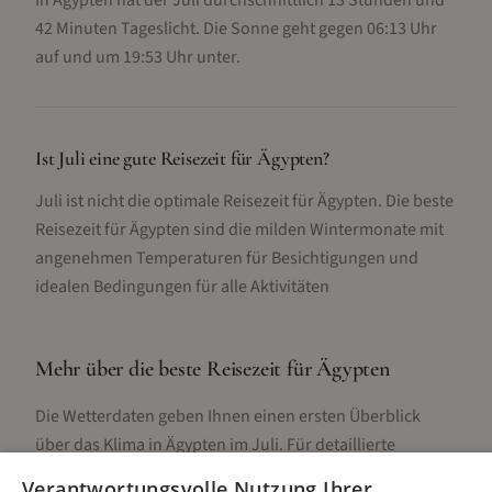
In Ägypten hat der Juli durchschnittlich 13 Stunden und
42 Minuten Tageslicht. Die Sonne geht gegen 06:13 Uhr
auf und um 19:53 Uhr unter.
Ist Juli eine gute Reisezeit für Ägypten?
Juli ist nicht die optimale Reisezeit für Ägypten. Die beste
Reisezeit für Ägypten sind die milden Wintermonate mit
angenehmen Temperaturen für Besichtigungen und
idealen Bedingungen für alle Aktivitäten
Mehr über die beste Reisezeit für
Ägypten
Die Wetterdaten geben Ihnen einen ersten Überblick
über das Klima in
Ägypten
im
Juli
. Für detaillierte
Informationen zur besten Reisezeit, regionalen
Verantwortungsvolle Nutzung Ihrer