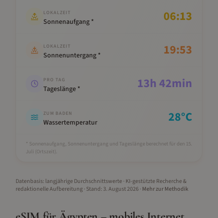
06:13
LOKALZEIT
Sonnenaufgang *
19:53
LOKALZEIT
Sonnenuntergang *
13
h
42
min
PRO TAG
Tageslänge *
28
°C
ZUM BADEN
Wassertemperatur
* Sonnenaufgang, Sonnenuntergang und Tageslänge berechnet für den 15.
Juli
(Ortszeit).
Datenbasis: langjährige Durchschnittswerte · KI-gestützte Recherche &
redaktionelle Aufbereitung
· Stand:
3. August 2026
·
Mehr zur Methodik
eSIM für
Ägypten
– mobiles Internet