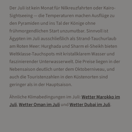
Der Juli ist kein Monat für Nilkreuzfahrten oder Kairo-
Sightseeing — die Temperaturen machen Ausflüge zu
den Pyramiden und ins Tal der Könige ohne
frühmorgendlichen Start unzumutbar. Sinnvoll ist
Ägypten im Juli ausschließlich als Strand-Tauchurlaub
am Roten Meer: Hurghada und Sharm el-Sheikh bieten
Weltklasse-Tauchspots mit kristallklarem Wasser und
faszinierender Unterwasserwelt. Die Preise liegen in der
Nebensaison deutlich unter dem Oktoberniveau, und
auch die Touristenzahlen in den Küstenorten sind
geringer als in der Hauptsaison.
Ähnliche Klimabedingungen im
Juli
:
Wetter
Marokko
im
Juli
,
Wetter
Oman
im
Juli
und
Wetter
Dubai
im
Juli
.