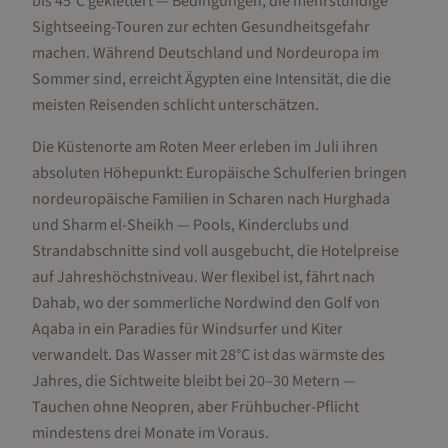
bis 45°C geklettert — Bedingungen, die mehrstündige
Sightseeing-Touren zur echten Gesundheitsgefahr
machen. Während Deutschland und Nordeuropa im
Sommer sind, erreicht Ägypten eine Intensität, die die
meisten Reisenden schlicht unterschätzen.
Die Küstenorte am Roten Meer erleben im Juli ihren
absoluten Höhepunkt: Europäische Schulferien bringen
nordeuropäische Familien in Scharen nach Hurghada
und Sharm el-Sheikh — Pools, Kinderclubs und
Strandabschnitte sind voll ausgebucht, die Hotelpreise
auf Jahreshöchstniveau. Wer flexibel ist, fährt nach
Dahab, wo der sommerliche Nordwind den Golf von
Aqaba in ein Paradies für Windsurfer und Kiter
verwandelt. Das Wasser mit 28°C ist das wärmste des
Jahres, die Sichtweite bleibt bei 20–30 Metern —
Tauchen ohne Neopren, aber Frühbucher-Pflicht
mindestens drei Monate im Voraus.