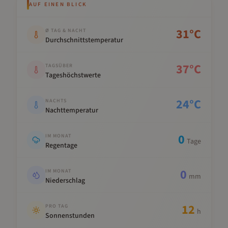
AUF EINEN BLICK
Kennwert
Wert
31
°C
Ø TAG & NACHT
Durchschnittstemperatur
37
°C
TAGSÜBER
Tageshöchstwerte
24
°C
NACHTS
Nachttemperatur
0
IM MONAT
Tage
Regentage
0
IM MONAT
mm
Niederschlag
12
PRO TAG
h
Sonnenstunden