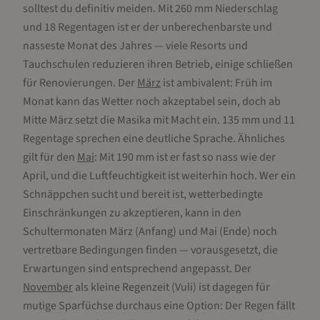
solltest du definitiv meiden. Mit 260 mm Niederschlag
und 18 Regentagen ist er der unberechenbarste und
nasseste Monat des Jahres — viele Resorts und
Tauchschulen reduzieren ihren Betrieb, einige schließen
für Renovierungen. Der
März
ist ambivalent: Früh im
Monat kann das Wetter noch akzeptabel sein, doch ab
Mitte März setzt die Masika mit Macht ein. 135 mm und 11
Regentage sprechen eine deutliche Sprache. Ähnliches
gilt für den
Mai
: Mit 190 mm ist er fast so nass wie der
April, und die Luftfeuchtigkeit ist weiterhin hoch. Wer ein
Schnäppchen sucht und bereit ist, wetterbedingte
Einschränkungen zu akzeptieren, kann in den
Schultermonaten März (Anfang) und Mai (Ende) noch
vertretbare Bedingungen finden — vorausgesetzt, die
Erwartungen sind entsprechend angepasst. Der
November
als kleine Regenzeit (Vuli) ist dagegen für
mutige Sparfüchse durchaus eine Option: Der Regen fällt