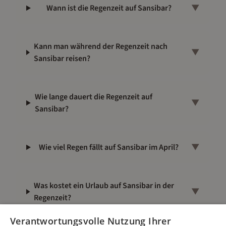
Wann ist die Regenzeit auf Sansibar?
▼
Kann man während der Regenzeit nach
▼
Sansibar reisen?
Wie lange dauert die Regenzeit auf
▼
Sansibar?
Wie viel Regen fällt auf Sansibar im April?
▼
Was kostet ein Urlaub auf Sansibar in der
▼
Regenzeit?
Verantwortungsvolle Nutzung Ihrer