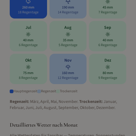
260
mm
190
mm
45
mm
18
Regentage
14
Regentage
7
Regentage
Jul
Aug
Sep
40
mm
35
mm
40
mm
6
Regentage
5
Regentage
6
Regentage
Okt
Nov
Dez
75
mm
160
mm
80
mm
8
Regentage
12
Regentage
9
Regentage
Hauptregenzeit
Regenzeit
Trockenzeit
Regenzeit:
März, April, Mai, November
.
Trockenzeit:
Januar,
Februar, Juni, Juli, August, September, Oktober, Dezember
.
Detailliertes Wetter nach Monat
Alle Wetterdaten für
Sansibar
— Temperaturen, Sonnenstunden