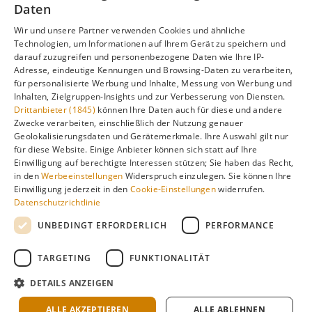
Daten
Welche Aktivitäten sind während der
▼
Regenzeit auf Sansibar möglich?
Wir und unsere Partner verwenden Cookies und ähnliche
Technologien, um Informationen auf Ihrem Gerät zu speichern und
darauf zuzugreifen und personenbezogene Daten wie Ihre IP-
Adresse, eindeutige Kennungen und Browsing-Daten zu verarbeiten,
für personalisierte Werbung und Inhalte, Messung von Werbung und
Inhalten, Zielgruppen-Insights und zur Verbesserung von Diensten.
Drittanbieter (1845)
können Ihre Daten auch für diese und andere
Beste Reisezeit
Sansibar
entdecken →
Zwecke verarbeiten, einschließlich der Nutzung genauer
Geolokalisierungsdaten und Gerätemerkmale. Ihre Auswahl gilt nur
für diese Website. Einige Anbieter können sich statt auf Ihre
Wetter nach Monat:
Januar
Februar
März
April
Einwilligung auf berechtigte Interessen stützen; Sie haben das Recht,
Mai
Juni
Juli
August
September
Oktober
in den
Werbeeinstellungen
Widerspruch einzulegen. Sie können Ihre
Einwilligung jederzeit in den
Cookie-Einstellungen
widerrufen.
November
Dezember
Datenschutzrichtlinie
UNBEDINGT ERFORDERLICH
PERFORMANCE
TARGETING
FUNKTIONALITÄT
Über
Cookie-
Impressum
Datenschutz
uns
Einstellungen
DETAILS ANZEIGEN
Klimadaten: langjährige Durchschnittswerte · KI-gestützte
Recherche & redaktionelle Aufbereitung ·
Über Redaktion &
ALLE AKZEPTIEREN
ALLE ABLEHNEN