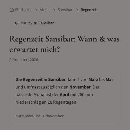
Startseite
Afrika
Sansibar
Regenzeit
Zurück zu
Sansibar
Regenzeit
Sansibar
: Wann & was
erwartet mich?
Aktualisiert
2026
Die Regenzeit in
Sansibar
dauert von
März
bis
Mai
und umfasst zusätzlich den
November
.
Der
nasseste Monat ist der
April
mit
260
mm
Niederschlag an
18
Regentagen.
Kurz:
März
–
Mai
+ November