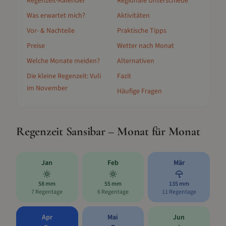
Regenzeit-Kalender
Regionale Unterschiede
Was erwartet mich?
Aktivitäten
Vor- & Nachteile
Praktische Tipps
Preise
Wetter nach Monat
Welche Monate meiden?
Alternativen
Die kleine Regenzeit: Vuli
Fazit
im November
Häufige Fragen
Regenzeit
Sansibar
– Monat für Monat
Jan
Feb
Mär
58
mm
55
mm
135
mm
7
Regentage
6
Regentage
11
Regentage
Apr
Mai
Jun