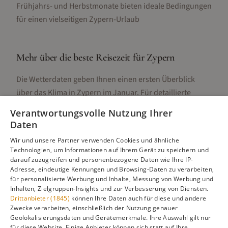
Frühjahrs- und Herbstmonate bieten ideale Bedingungen
für einen vielseitigen Zypern-Urlaub
Mehr über die beste Reisezeit für
Zypern
Die Wetterdaten geben Ihnen einen ersten Überblick
über das Klima in
Zypern
im
Januar
. Für detaillierte
Informationen zur besten Reisezeit, regionalen
Verantwortungsvolle Nutzung Ihrer
Unterschieden, Aktivitäten und Reisetipps besuchen Sie
Daten
unsere Hauptseite:
Wir und unsere Partner verwenden Cookies und ähnliche
Technologien, um Informationen auf Ihrem Gerät zu speichern und
darauf zuzugreifen und personenbezogene Daten wie Ihre IP-
Adresse, eindeutige Kennungen und Browsing-Daten zu verarbeiten,
Alle Infos zur besten Reisezeit
Zypern
für personalisierte Werbung und Inhalte, Messung von Werbung und
Inhalten, Zielgruppen-Insights und zur Verbesserung von Diensten.
Drittanbieter (1845)
können Ihre Daten auch für diese und andere
Zwecke verarbeiten, einschließlich der Nutzung genauer
Geolokalisierungsdaten und Gerätemerkmale. Ihre Auswahl gilt nur
Gefällt dir diese Seite? Teile sie auf Pinterest!
für diese Website. Einige Anbieter können sich statt auf Ihre