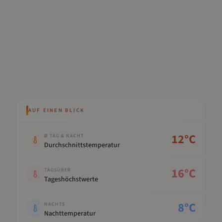
AUF EINEN BLICK
Kennwert
Wert
12
°C
Ø TAG & NACHT
Durchschnittstemperatur
16
°C
TAGSÜBER
Tageshöchstwerte
8
°C
NACHTS
Nachttemperatur