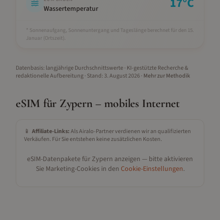
17
°C
Wassertemperatur
* Sonnenaufgang, Sonnenuntergang und Tageslänge berechnet für den 15.
Januar
(Ortszeit).
Datenbasis: langjährige Durchschnittswerte · KI-gestützte Recherche &
redaktionelle Aufbereitung
· Stand:
3. August 2026
·
Mehr zur Methodik
eSIM für
Zypern
– mobiles Internet
📱
Affiliate-Links:
Als Airalo-Partner verdienen wir an qualifizierten
Verkäufen. Für Sie entstehen keine zusätzlichen Kosten.
eSIM-Datenpakete für
Zypern
anzeigen — bitte aktivieren
Sie Marketing-Cookies in den
Cookie-Einstellungen
.