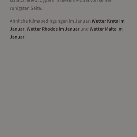
schätzt, erlebt Zypern in diesem Monat von seiner
ruhigsten Seite.
Ähnliche Klimabedingungen im
Januar
:
Wetter
Kreta
im
Januar
,
Wetter
Rhodos
im
Januar
und
Wetter
Malta
im
Januar
.