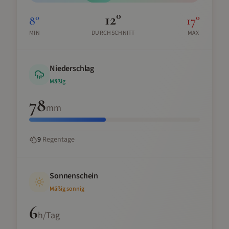
12
°
8
°
17
°
MIN
DURCHSCHNITT
MAX
Niederschlag
Mäßig
78
mm
9
Regentage
Sonnenschein
Mäßig sonnig
6
h/Tag