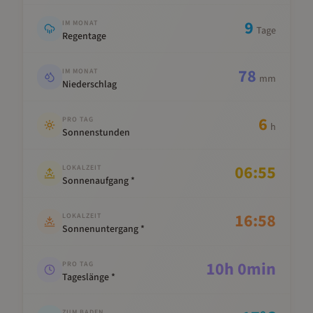
9
IM MONAT
Tage
Regentage
78
IM MONAT
mm
Niederschlag
6
PRO TAG
h
Sonnenstunden
06:55
LOKALZEIT
Sonnenaufgang *
16:58
LOKALZEIT
Sonnenuntergang *
10
h
0
min
PRO TAG
Tageslänge *
ZUM BADEN