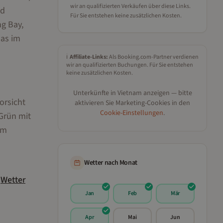
wir an qualifizierten Verkäufen über diese Links.
nd
Für Sie entstehen keine zusätzlichen Kosten.
g Bay,
das im
ℹ️
Affiliate-Links:
Als Booking.com-Partner verdienen
wir an qualifizierten Buchungen. Für Sie entstehen
keine zusätzlichen Kosten.
Unterkünfte in
Vietnam
anzeigen — bitte
orsicht
aktivieren Sie Marketing-Cookies in den
Cookie-Einstellungen
.
 Grün mit
im
Wetter nach Monat
d
Wetter
Jan
Feb
Mär
Apr
Mai
Jun