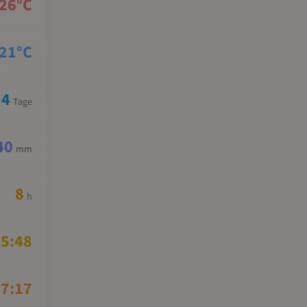
26
°C
21
°C
4
Tage
40
mm
8
h
5:48
7:17