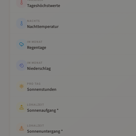
TAGSÜBER
Tageshöchstwerte
NACHTS
Nachttemperatur
IM MONAT
Regentage
IM MONAT
Niederschlag
PRO TAG
Sonnenstunden
LOKALZEIT
Sonnenaufgang *
LOKALZEIT
Sonnenuntergang *