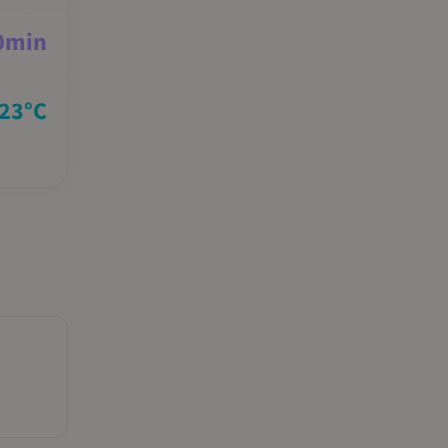
0
min
23
°C