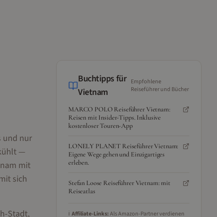
Buchtipps für
Empfohlene
Reiseführer und Bücher
Vietnam
MARCO POLO Reiseführer Vietnam:
Reisen mit Insider-Tipps. Inklusive
kostenloser Touren-App
s und nur
LONELY PLANET Reiseführer Vietnam:
kühlt —
Eigene Wege gehen und Einzigartiges
erleben.
tnam mit
mit sich
Stefan Loose Reiseführer Vietnam: mit
Reiseatlas
h-Stadt,
ℹ️
Affiliate-Links:
Als Amazon-Partner verdienen