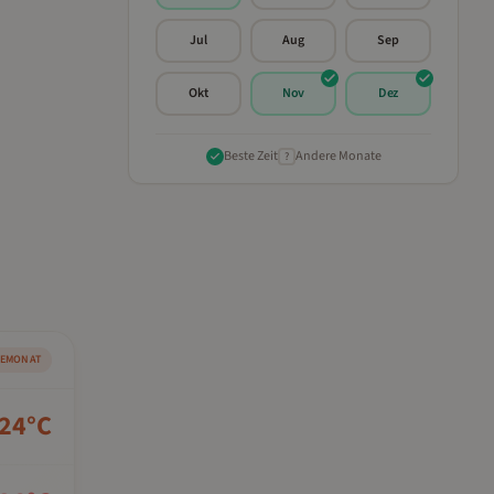
Jul
Aug
Sep
Okt
Nov
Dez
Beste Zeit
Andere Monate
?
SEMONAT
24
°C