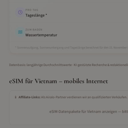
PRO TAG
Tageslänge *
ZUM BADEN
Wassertemperatur
* Sonnenaufgang, Sonnenuntergang und Tageslänge berechnet für den 15.
November
Datenbasis: langjährige Durchschnittswerte · KI-gestützte Recherche & redaktionel
eSIM für
Vietnam
– mobiles Internet
📱
Affiliate-Links:
Als Airalo-Partner verdienen wir an qualifizierten Verkäufen.
eSIM-Datenpakete für
Vietnam
anzeigen — bitt