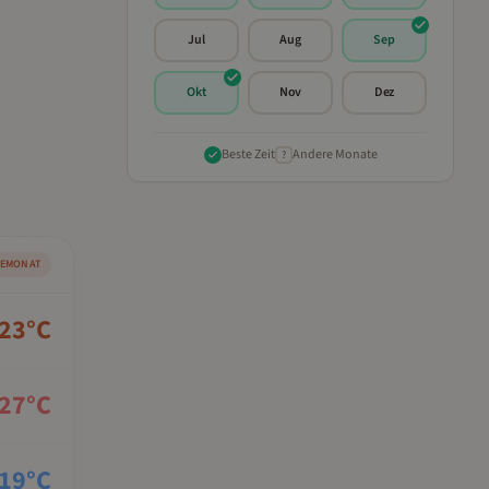
Jul
Aug
Sep
Okt
Nov
Dez
Beste Zeit
Andere Monate
?
SEMONAT
23
°C
27
°C
19
°C