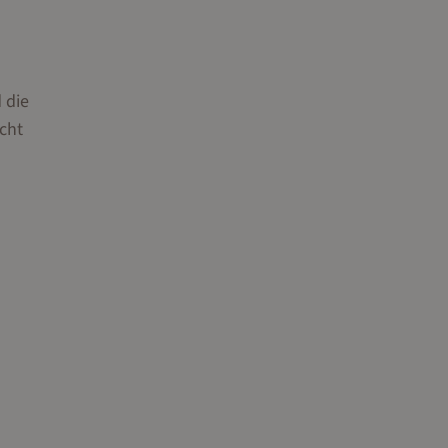
 die
cht