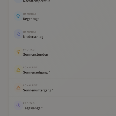
Nachttemperatur
IM MONAT
Regentage
IM MONAT
Niederschlag
PRO TAG
Sonnenstunden
LOKALZEIT
Sonnenaufgang *
LOKALZEIT
Sonnenuntergang *
PRO TAG
Tageslänge *