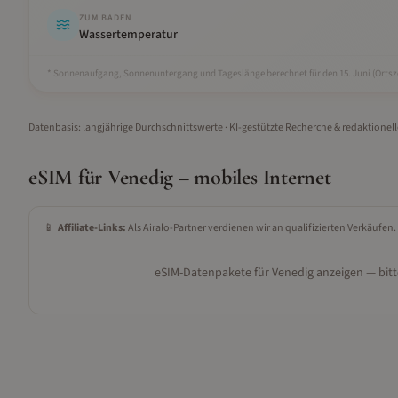
ZUM BADEN
Wassertemperatur
* Sonnenaufgang, Sonnenuntergang und Tageslänge berechnet für den 15.
Juni
(Ortsze
Datenbasis: langjährige Durchschnittswerte · KI-gestützte Recherche & redaktionel
eSIM für
Venedig
– mobiles Internet
📱
Affiliate-Links:
Als Airalo-Partner verdienen wir an qualifizierten Verkäufen.
eSIM-Datenpakete für
Venedig
anzeigen — bitt