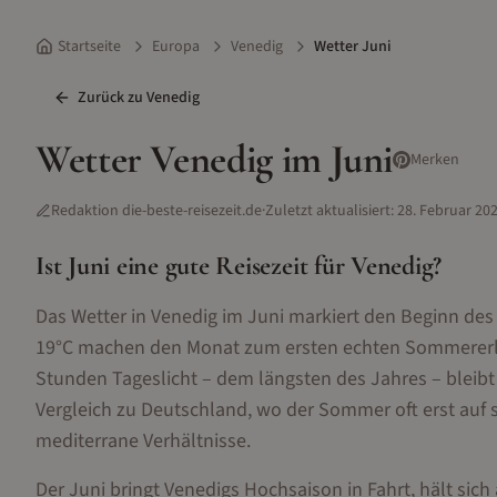
Startseite
Europa
Venedig
Wetter Juni
Zurück zu
Venedig
Wetter
Venedig
im
Juni
Merken
Redaktion die-beste-reisezeit.de
·
Zuletzt aktualisiert:
28. Februar 20
Ist
Juni
eine gute Reisezeit für
Venedig
?
Das Wetter in Venedig im Juni markiert den Beginn 
19°C machen den Monat zum ersten echten Sommererleb
Stunden Tageslicht – dem längsten des Jahres – bleibt 
Vergleich zu Deutschland, wo der Sommer oft erst auf si
mediterrane Verhältnisse.
Der Juni bringt Venedigs Hochsaison in Fahrt, hält sich