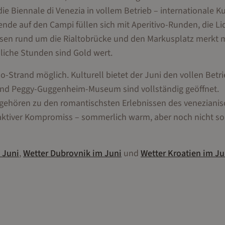
ie Biennale di Venezia in vollem Betrieb – internationale K
ende auf den Campi füllen sich mit Aperitivo-Runden, die Li
assen rund um die Rialtobrücke und den Markusplatz merkt 
iche Stunden sind Gold wert.
-Strand möglich. Kulturell bietet der Juni den vollen Betri
 und Peggy-Guggenheim-Museum sind vollständig geöffnet.
gehören zu den romantischsten Erlebnissen des veneziani
raktiver Kompromiss – sommerlich warm, aber noch nicht so
m
Juni
,
Wetter
Dubrovnik
im
Juni
und
Wetter
Kroatien
im
Ju