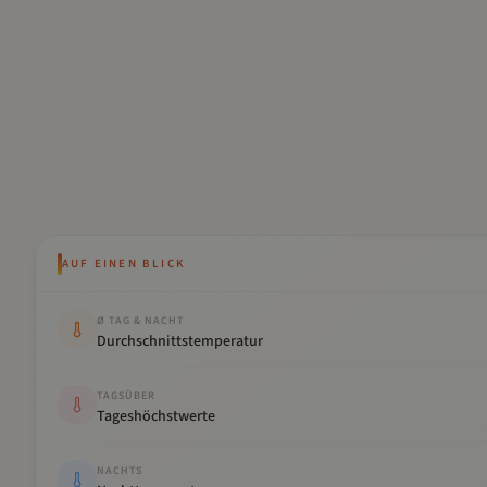
AUF EINEN BLICK
Kennwert
Wert
Ø TAG & NACHT
Durchschnittstemperatur
TAGSÜBER
Tageshöchstwerte
NACHTS