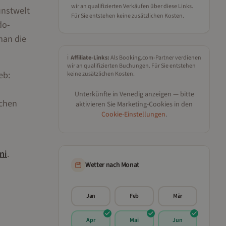
wir an qualifizierten Verkäufen über diese Links.
unstwelt
Für Sie entstehen keine zusätzlichen Kosten.
do-
man die
ℹ️
Affiliate-Links:
Als Booking.com-Partner verdienen
wir an qualifizierten Buchungen. Für Sie entstehen
eb:
keine zusätzlichen Kosten.
Unterkünfte in
Venedig
anzeigen — bitte
schen
aktivieren Sie Marketing-Cookies in den
Cookie-Einstellungen
.
ni
.
Wetter nach Monat
Jan
Feb
Mär
Apr
Mai
Jun