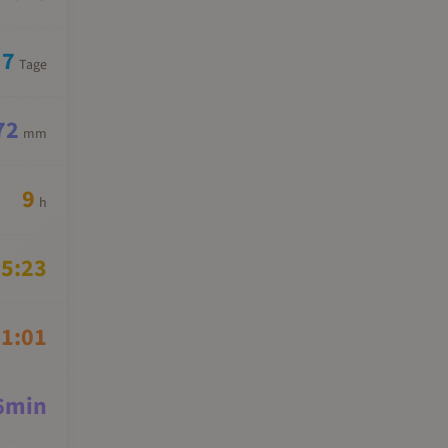
7
Tage
72
mm
9
h
5:23
1:01
6
min