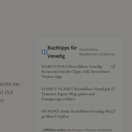
Buchtipps für
Empfohlene
Reiseführer und Bücher
Venedig
MARCO POLO Reiseführer Venedig:
Reisen mit Insider-Tipps. Inkl. kostenloser
Touren-App
ächte bei
LONELY PLANET Reiseführer Venedig &
d 15,6
Venetien: Eigene Wege gehen und
Einzigartiges erleben.
Im
DUMONT direkt Reiseführer Venedig: Mit
großem Cityplan
ℹ️
Affiliate-Links:
Als Amazon-Partner verdienen