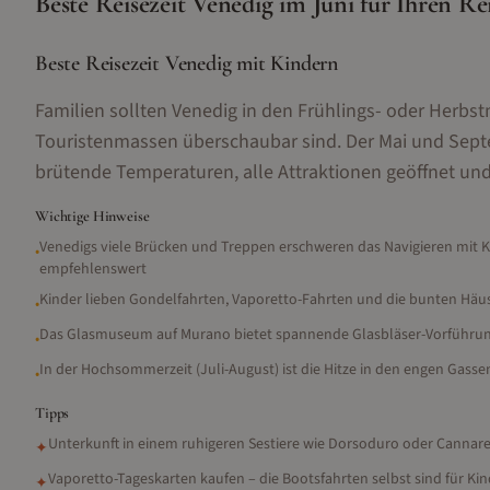
Beste Reisezeit
Venedig
im
Juni
für Ihren Re
Beste Reisezeit Venedig mit Kindern
Familien sollten Venedig in den Frühlings- oder Her
Touristenmassen überschaubar sind. Der Mai und Septe
brütende Temperaturen, alle Attraktionen geöffnet un
Wichtige Hinweise
Venedigs viele Brücken und Treppen erschweren das Navigieren mit K
•
empfehlenswert
Kinder lieben Gondelfahrten, Vaporetto-Fahrten und die bunten Häu
•
Das Glasmuseum auf Murano bietet spannende Glasbläser-Vorführung
•
In der Hochsommerzeit (Juli-August) ist die Hitze in den engen Gasse
•
Tipps
Unterkunft in einem ruhigeren Sestiere wie Dorsoduro oder Cannare
✦
Vaporetto-Tageskarten kaufen – die Bootsfahrten selbst sind für Kin
✦