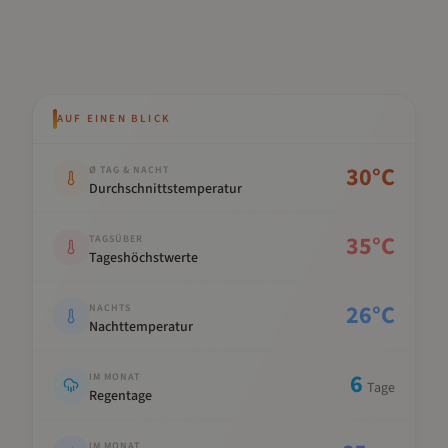
AUF EINEN BLICK
Kennwert
Wert
30
°C
Ø TAG & NACHT
Durchschnittstemperatur
35
°C
TAGSÜBER
Tageshöchstwerte
26
°C
NACHTS
Nachttemperatur
6
IM MONAT
Tage
Regentage
IM MONAT