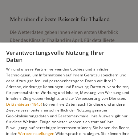
Mehr über die beste Reisezeit für
Thailand
Die Wetterdaten geben Ihnen einen ersten Überblick
über das Klima in
Thailand
im
April
. Für detaillierte
Informationen zur besten Reisezeit, regionalen
Verantwortungsvolle Nutzung Ihrer
Unterschieden, Aktivitäten und Reisetipps besuchen Sie
Daten
unsere Hauptseite:
Wir und unsere Partner verwenden Cookies und ähnliche
Technologien, um Informationen auf Ihrem Gerät zu speichern und
darauf zuzugreifen und personenbezogene Daten wie Ihre IP-
Adresse, eindeutige Kennungen und Browsing-Daten zu verarbeiten,
Alle Infos zur besten Reisezeit
Thailand
für personalisierte Werbung und Inhalte, Messung von Werbung und
Inhalten, Zielgruppen-Insights und zur Verbesserung von Diensten.
Drittanbieter (1845)
können Ihre Daten auch für diese und andere
Zwecke verarbeiten, einschließlich der Nutzung genauer
Geolokalisierungsdaten und Gerätemerkmale. Ihre Auswahl gilt nur
Gefällt dir diese Seite? Teile sie auf Pinterest!
für diese Website. Einige Anbieter können sich statt auf Ihre
Einwilligung auf berechtigte Interessen stützen; Sie haben das Recht,
Auf Pinterest merken
in den
Werbeeinstellungen
Widerspruch einzulegen. Sie können Ihre