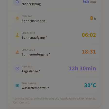
65
mm
Niederschlag
8
PRO TAG
h
Sonnenstunden
06:02
LOKALZEIT
Sonnenaufgang *
18:31
LOKALZEIT
Sonnenuntergang *
12
h
30
min
PRO TAG
Tageslänge *
30
°C
ZUM BADEN
Wassertemperatur
* Sonnenaufgang, Sonnenuntergang und Tageslänge berechnet für den 15.
April
(Ortszeit).