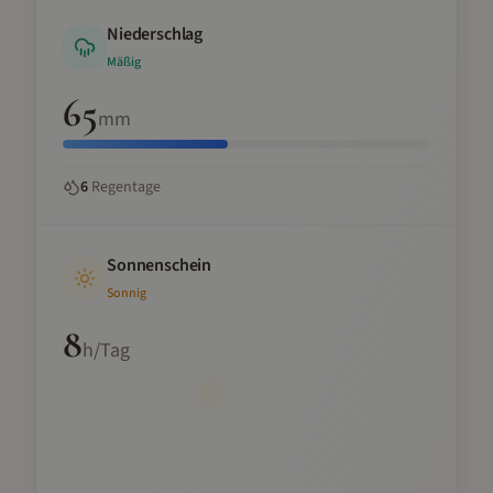
Niederschlag
Mäßig
65
mm
6
Regentage
Sonnenschein
Sonnig
8
h/Tag