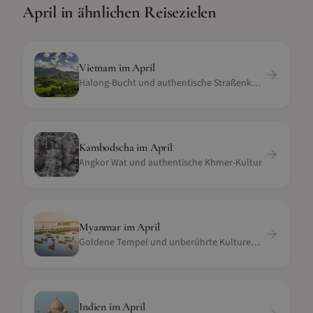
April
in ähnlichen Reisezielen
Vietnam
im
April
Halong-Bucht und authentische Straßenküche
Kambodscha
im
April
Angkor Wat und authentische Khmer-Kultur
Myanmar
im
April
Goldene Tempel und unberührte Kulturen abseits des Tourismus
Indien
im
April