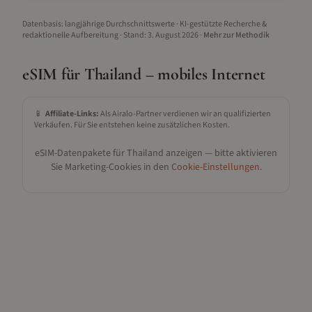
Datenbasis: langjährige Durchschnittswerte · KI-gestützte Recherche &
redaktionelle Aufbereitung
· Stand:
3. August 2026
·
Mehr zur Methodik
eSIM für
Thailand
– mobiles Internet
📱
Affiliate-Links:
Als Airalo-Partner verdienen wir an qualifizierten
Verkäufen. Für Sie entstehen keine zusätzlichen Kosten.
eSIM-Datenpakete für
Thailand
anzeigen — bitte aktivieren
Sie Marketing-Cookies in den
Cookie-Einstellungen
.