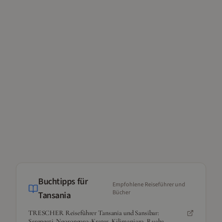
Buchtipps für
Empfohlene Reiseführer und
Bücher
Tansania
TRESCHER Reiseführer Tansania und Sansibar:
Serengeti, Ngorongoro-Krater, Kilimanjaro, Ruaha,