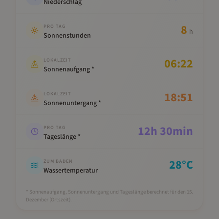
Niederschlag
8
PRO TAG
h
Sonnenstunden
06:22
LOKALZEIT
Sonnenaufgang *
18:51
LOKALZEIT
Sonnenuntergang *
12
h
30
min
PRO TAG
Tageslänge *
28
°C
ZUM BADEN
Wassertemperatur
* Sonnenaufgang, Sonnenuntergang und Tageslänge berechnet für den 15.
Dezember
(Ortszeit).