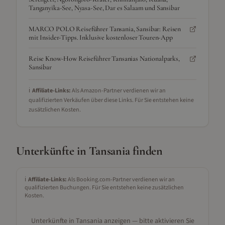
Tanganyika-See, Nyasa-See, Dar es Salaam und Sansibar
MARCO POLO Reiseführer Tansania, Sansibar: Reisen
mit Insider-Tipps. Inklusive kostenloser Touren-App
Reise Know-How Reiseführer Tansanias Nationalparks,
Sansibar
ℹ️
Affiliate-Links:
Als Amazon-Partner verdienen wir an
qualifizierten Verkäufen über diese Links. Für Sie entstehen keine
zusätzlichen Kosten.
Unterkünfte in
Tansania
finden
ℹ️
Affiliate-Links:
Als Booking.com-Partner verdienen wir an
qualifizierten Buchungen. Für Sie entstehen keine zusätzlichen
Kosten.
Unterkünfte in
Tansania
anzeigen — bitte aktivieren Sie