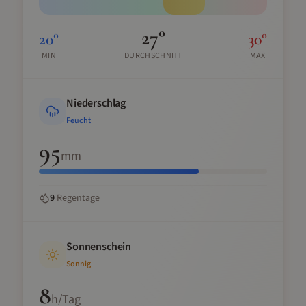
27
°
20
°
30
°
MIN
DURCHSCHNITT
MAX
Niederschlag
Feucht
95
mm
9
Regentage
Sonnenschein
Sonnig
8
h/Tag