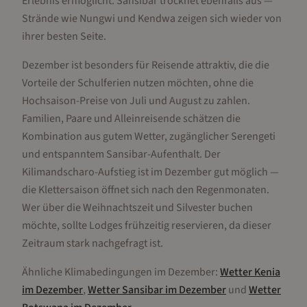
Erlebnis ermöglicht. Sansibar trocknet ebenfalls aus —
Strände wie Nungwi und Kendwa zeigen sich wieder von
ihrer besten Seite.
Dezember ist besonders für Reisende attraktiv, die die
Vorteile der Schulferien nutzen möchten, ohne die
Hochsaison-Preise von Juli und August zu zahlen.
Familien, Paare und Alleinreisende schätzen die
Kombination aus gutem Wetter, zugänglicher Serengeti
und entspanntem Sansibar-Aufenthalt. Der
Kilimandscharo-Aufstieg ist im Dezember gut möglich —
die Klettersaison öffnet sich nach den Regenmonaten.
Wer über die Weihnachtszeit und Silvester buchen
möchte, sollte Lodges frühzeitig reservieren, da dieser
Zeitraum stark nachgefragt ist.
Ähnliche Klimabedingungen im
Dezember
:
Wetter
Kenia
im
Dezember
,
Wetter
Sansibar
im
Dezember
und
Wetter