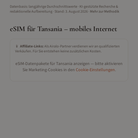
Datenbasis: langjährige Durchschnittswerte · KI-gestützte Recherche &
redaktionelle Aufbereitung
· Stand:
3. August 2026
·
Mehr zur Methodik
eSIM für
Tansania
– mobiles Internet
📱
Affiliate-Links:
Als Airalo-Partner verdienen wir an qualifizierten
Verkäufen. Für Sie entstehen keine zusätzlichen Kosten.
eSIM-Datenpakete für
Tansania
anzeigen — bitte aktivieren
Sie Marketing-Cookies in den
Cookie-Einstellungen
.