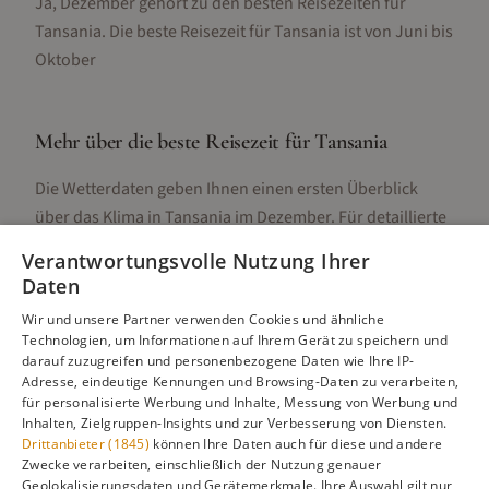
Ja, Dezember gehört zu den besten Reisezeiten für
Tansania. Die beste Reisezeit für Tansania ist von Juni bis
Oktober
Mehr über die beste Reisezeit für
Tansania
Die Wetterdaten geben Ihnen einen ersten Überblick
über das Klima in
Tansania
im
Dezember
. Für detaillierte
Informationen zur besten Reisezeit, regionalen
Verantwortungsvolle Nutzung Ihrer
Unterschieden, Aktivitäten und Reisetipps besuchen Sie
Daten
unsere Hauptseite:
Wir und unsere Partner verwenden Cookies und ähnliche
Technologien, um Informationen auf Ihrem Gerät zu speichern und
darauf zuzugreifen und personenbezogene Daten wie Ihre IP-
Adresse, eindeutige Kennungen und Browsing-Daten zu verarbeiten,
Alle Infos zur besten Reisezeit
Tansania
für personalisierte Werbung und Inhalte, Messung von Werbung und
Inhalten, Zielgruppen-Insights und zur Verbesserung von Diensten.
Drittanbieter (1845)
können Ihre Daten auch für diese und andere
Zwecke verarbeiten, einschließlich der Nutzung genauer
Geolokalisierungsdaten und Gerätemerkmale. Ihre Auswahl gilt nur