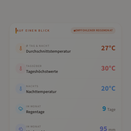
AUF EINEN BLICK
EMPFOHLENER REISEMONAT
Kennwert
Wert
27
°C
Ø TAG & NACHT
Durchschnittstemperatur
30
°C
TAGSÜBER
Tageshöchstwerte
20
°C
NACHTS
Nachttemperatur
9
IM MONAT
Tage
Regentage
95
IM MONAT
mm