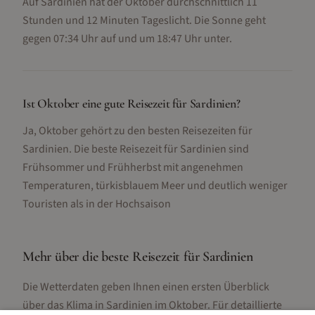
Auf Sardinien hat der Oktober durchschnittlich 11
Stunden und 12 Minuten Tageslicht. Die Sonne geht
gegen 07:34 Uhr auf und um 18:47 Uhr unter.
Ist Oktober eine gute Reisezeit für Sardinien?
Ja, Oktober gehört zu den besten Reisezeiten für
Sardinien. Die beste Reisezeit für Sardinien sind
Frühsommer und Frühherbst mit angenehmen
Temperaturen, türkisblauem Meer und deutlich weniger
Touristen als in der Hochsaison
Mehr über die beste Reisezeit für
Sardinien
Die Wetterdaten geben Ihnen einen ersten Überblick
über das Klima in
Sardinien
im
Oktober
. Für detaillierte