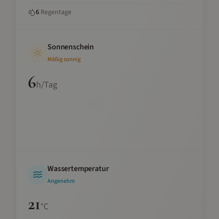
6
Regentage
Sonnenschein
Mäßig sonnig
6
h/Tag
Wassertemperatur
Angenehm
21
°C