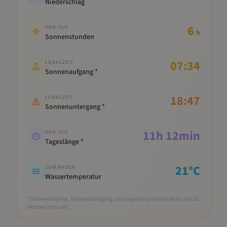
Niederschlag
6
PRO TAG
h
Sonnenstunden
07:34
LOKALZEIT
Sonnenaufgang *
18:47
LOKALZEIT
Sonnenuntergang *
11
h
12
min
PRO TAG
Tageslänge *
21
°C
ZUM BADEN
Wassertemperatur
* Sonnenaufgang, Sonnenuntergang und Tageslänge berechnet für den 15.
Oktober
(Ortszeit).