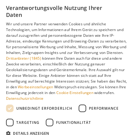
Informationen zur besten Reisezeit, regionalen
Verantwortungsvolle Nutzung Ihrer
Unterschieden, Aktivitäten und Reisetipps besuchen Sie
Daten
unsere Hauptseite:
Wir und unsere Partner verwenden Cookies und ähnliche
Technologien, um Informationen auf Ihrem Gerät zu speichern und
darauf zuzugreifen und personenbezogene Daten wie Ihre IP-
Adresse, eindeutige Kennungen und Browsing-Daten zu verarbeiten,
Alle Infos zur besten Reisezeit
Sardinien
für personalisierte Werbung und Inhalte, Messung von Werbung und
Inhalten, Zielgruppen-Insights und zur Verbesserung von Diensten.
Drittanbieter (1845)
können Ihre Daten auch für diese und andere
Zwecke verarbeiten, einschließlich der Nutzung genauer
Geolokalisierungsdaten und Gerätemerkmale. Ihre Auswahl gilt nur
Gefällt dir diese Seite? Teile sie auf Pinterest!
für diese Website. Einige Anbieter können sich statt auf Ihre
Einwilligung auf berechtigte Interessen stützen; Sie haben das Recht,
Auf Pinterest merken
in den
Werbeeinstellungen
Widerspruch einzulegen. Sie können Ihre
Einwilligung jederzeit in den
Cookie-Einstellungen
widerrufen.
Datenschutzrichtlinie
UNBEDINGT ERFORDERLICH
PERFORMANCE
TARGETING
FUNKTIONALITÄT
Über
Cookie-
Impressum
Datenschutz
uns
Einstellungen
DETAILS ANZEIGEN