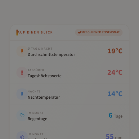
AUF EINEN BLICK
EMPFOHLENER REISEMONAT
Kennwert
Wert
19
°C
Ø TAG & NACHT
Durchschnittstemperatur
24
°C
TAGSÜBER
Tageshöchstwerte
14
°C
NACHTS
Nachttemperatur
6
IM MONAT
Tage
Regentage
55
IM MONAT
mm