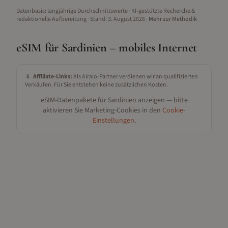
Datenbasis: langjährige Durchschnittswerte · KI-gestützte Recherche &
redaktionelle Aufbereitung
· Stand:
3. August 2026
·
Mehr zur Methodik
eSIM für
Sardinien
– mobiles Internet
📱
Affiliate-Links:
Als Airalo-Partner verdienen wir an qualifizierten
Verkäufen. Für Sie entstehen keine zusätzlichen Kosten.
eSIM-Datenpakete für
Sardinien
anzeigen — bitte
aktivieren Sie Marketing-Cookies in den
Cookie-
Einstellungen
.