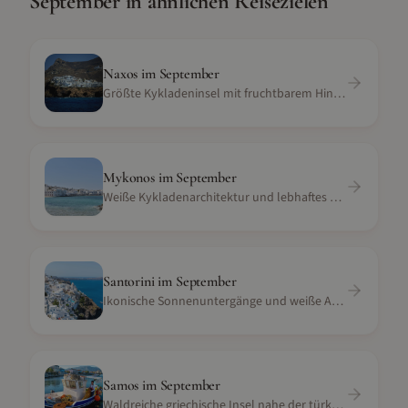
September
in ähnlichen Reisezielen
Naxos
im
September
Größte Kykladeninsel mit fruchtbarem Hinterland und Stränden
Mykonos
im
September
Weiße Kykladenarchitektur und lebhaftes Nachtleben
Santorini
im
September
Ikonische Sonnenuntergänge und weiße Architektur
Samos
im
September
Waldreiche griechische Insel nahe der türkischen Küste