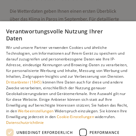
Die Wetterdaten geben Ihnen einen ersten Überblick
über das Klima in
Paros
im
September
. Für detaillierte
Informationen zur besten Reisezeit, regionalen
Verantwortungsvolle Nutzung Ihrer
Unterschieden, Aktivitäten und Reisetipps besuchen Sie
Daten
unsere Hauptseite:
Wir und unsere Partner verwenden Cookies und ähnliche
Technologien, um Informationen auf Ihrem Gerät zu speichern und
darauf zuzugreifen und personenbezogene Daten wie Ihre IP-
Adresse, eindeutige Kennungen und Browsing-Daten zu verarbeiten,
Alle Infos zur besten Reisezeit
Paros
für personalisierte Werbung und Inhalte, Messung von Werbung und
Inhalten, Zielgruppen-Insights und zur Verbesserung von Diensten.
Drittanbieter (1845)
können Ihre Daten auch für diese und andere
Zwecke verarbeiten, einschließlich der Nutzung genauer
Geolokalisierungsdaten und Gerätemerkmale. Ihre Auswahl gilt nur
Gefällt dir diese Seite? Teile sie auf Pinterest!
für diese Website. Einige Anbieter können sich statt auf Ihre
Einwilligung auf berechtigte Interessen stützen; Sie haben das Recht,
Auf Pinterest merken
in den
Werbeeinstellungen
Widerspruch einzulegen. Sie können Ihre
Einwilligung jederzeit in den
Cookie-Einstellungen
widerrufen.
Datenschutzrichtlinie
UNBEDINGT ERFORDERLICH
PERFORMANCE