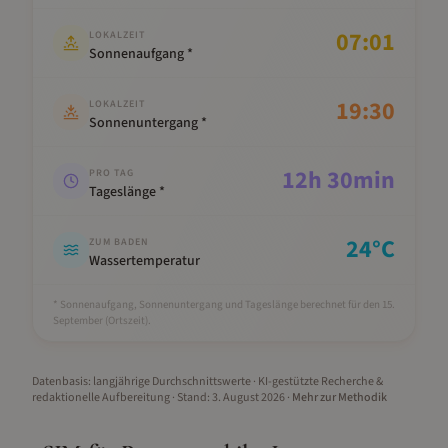
07:01
LOKALZEIT
Sonnenaufgang *
19:30
LOKALZEIT
Sonnenuntergang *
12
h
30
min
PRO TAG
Tageslänge *
24
°C
ZUM BADEN
Wassertemperatur
* Sonnenaufgang, Sonnenuntergang und Tageslänge berechnet für den 15.
September
(Ortszeit).
Datenbasis: langjährige Durchschnittswerte · KI-gestützte Recherche &
redaktionelle Aufbereitung
· Stand:
3. August 2026
·
Mehr zur Methodik