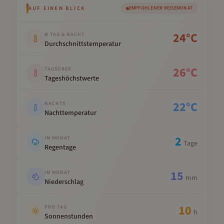
AUF EINEN BLICK
EMPFOHLENER REISEMONAT
Kennwert
Wert
24
°C
Ø TAG & NACHT
Durchschnittstemperatur
26
°C
TAGSÜBER
Tageshöchstwerte
22
°C
NACHTS
Nachttemperatur
2
IM MONAT
Tage
Regentage
15
IM MONAT
mm
Niederschlag
10
PRO TAG
h
Sonnenstunden