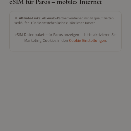
eSIM für
Paros
– mobiles Internet
📱
Affiliate-Links:
Als Airalo-Partner verdienen wir an qualifizierten
Verkäufen. Für Sie entstehen keine zusätzlichen Kosten.
eSIM-Datenpakete für
Paros
anzeigen — bitte aktivieren Sie
Marketing-Cookies in den
Cookie-Einstellungen
.