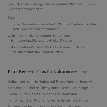
Jeep/Quad-Vermietungen bieten geführte Off-Road-Touren zu
•
versteckten Stränden an
Tipps
Buchen Sie Windsurf-Kurse bei F2 Windsurf Center am Golden
✦
Beach – international renommiert
Für Taucher: Dive Adventures Paros bietet
✦
Schnuppertauchkurse und Guided Dives an
Mountainbike-Verleih in Parikia für Touren durch das
✦
Inselinnere und zum Bergdorf Lefkes
Beste Reisezeit Paros für Kulturinteressierte
Kulturinteressierte finden auf Paros überraschend viele
historische Schätze. Die byzantinische Ekatontapyliani-
Kirche in Parikia ist eine der bedeutendsten
frühchristlichen Kirchen Griechenlands. Die antiken
Marmorbrüche, aus denen der Parian-Marmor für