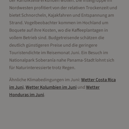
der Karibikseite erkunden wollen. Die Inselgruppe im
Nordwesten profitiert von der relativen Trockenzeit und
bietet Schnorcheln, Kajakfahren und Entspannung am
Strand. Vogelbeobachter kommen im Hochland um
Boquete auf ihre Kosten, wo die Kaffeeplantagen in
vollem Betrieb sind. Budgetreisende schätzen die
deutlich günstigeren Preise und die geringere
Touristendichte im Reisemonat Juni. Ein Besuch im
Nationalpark Soberanía nahe Panama-Stadt lohnt sich
für Naturinteressierte trotz Regen.
Ähnliche Klimabedingungen im
Juni
:
Wetter
Costa Rica
im
Juni
,
Wetter
Kolumbien
im
Juni
und
Wetter
Honduras
im
Juni
.