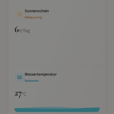
Sonnenschein
Mäßig sonnig
6
h/Tag
Wassertemperatur
Badewarm
27
°C