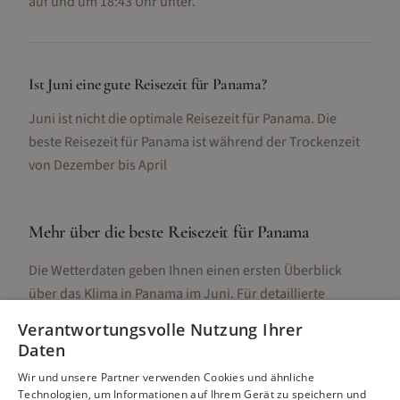
auf und um 18:43 Uhr unter.
Ist Juni eine gute Reisezeit für Panama?
Juni ist nicht die optimale Reisezeit für Panama. Die
beste Reisezeit für Panama ist während der Trockenzeit
von Dezember bis April
Mehr über die beste Reisezeit für
Panama
Die Wetterdaten geben Ihnen einen ersten Überblick
über das Klima in
Panama
im
Juni
. Für detaillierte
Informationen zur besten Reisezeit, regionalen
Verantwortungsvolle Nutzung Ihrer
Unterschieden, Aktivitäten und Reisetipps besuchen Sie
Daten
unsere Hauptseite:
Wir und unsere Partner verwenden Cookies und ähnliche
Technologien, um Informationen auf Ihrem Gerät zu speichern und