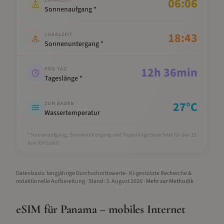
06:06
LOKALZEIT
Sonnenaufgang *
18:43
LOKALZEIT
Sonnenuntergang *
12
h
36
min
PRO TAG
Tageslänge *
27
°C
ZUM BADEN
Wassertemperatur
* Sonnenaufgang, Sonnenuntergang und Tageslänge berechnet für den 15.
Juni
(Ortszeit).
Datenbasis: langjährige Durchschnittswerte · KI-gestützte Recherche &
redaktionelle Aufbereitung
· Stand:
3. August 2026
·
Mehr zur Methodik
eSIM für
Panama
– mobiles Internet