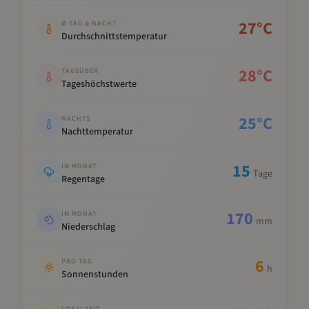
Kennwert
Wert
27
°C
Ø TAG & NACHT
Durchschnittstemperatur
28
°C
TAGSÜBER
Tageshöchstwerte
25
°C
NACHTS
Nachttemperatur
15
IM MONAT
Tage
Regentage
170
IM MONAT
mm
Niederschlag
6
PRO TAG
h
Sonnenstunden