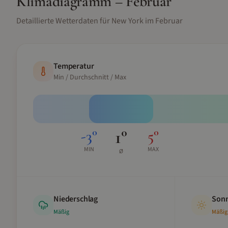
Klimadiagramm –
Februar
Detaillierte Wetterdaten für
New York
im
Februar
Temperatur
Min / Durchschnitt / Max
1
°
-3
°
5
°
MIN
MAX
Ø
Niederschlag
Sonn
Mäßig
Mäßig