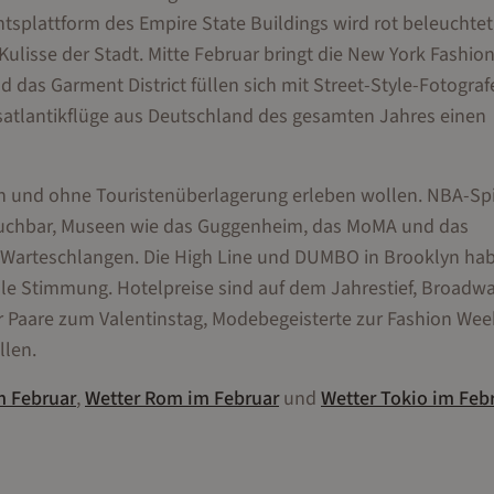
tsplattform des Empire State Buildings wird rot beleuchtet
-Kulisse der Stadt. Mitte Februar bringt die New York Fashi
das Garment District füllen sich mit Street-Style-Fotogra
nsatlantikflüge aus Deutschland des gesamten Jahres einen
ich und ohne Touristenüberlagerung erleben wollen. NBA-Spi
buchbar, Museen wie das Guggenheim, das MoMA und das
 Warteschlangen. Die High Line und DUMBO in Brooklyn ha
volle Stimmung. Hotelpreise sind auf dem Jahrestief, Broadw
 für Paare zum Valentinstag, Modebegeisterte zur Fashion We
llen.
m
Februar
,
Wetter
Rom
im
Februar
und
Wetter
Tokio
im
Feb