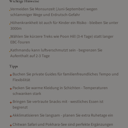
Wichtige Hinweise
Vermeiden Sie Monsunzeit (Juni-September) wegen
•
schlammiger Wege und Erdrutsch-Gefahr
Höhenkrankheit ist auch für Kinder ein Risiko - bleiben Sie unter
•
3000m
Wählen Sie kürzere Treks wie Poon Hill (3-4 Tage) statt langer
•
EBC-Touren
Kathmandu kann luftverschmutzt sein - begrenzen Sie
•
Aufenthalt auf 2-3 Tage
Tipps
Buchen Sie private Guides für familienfreundliches Tempo und
✦
Flexibilität
Packen Sie warme Kleidung in Schichten - Temperaturen
✦
schwanken stark
Bringen Sie vertraute Snacks mit - westliches Essen ist
✦
begrenzt
Akklimatisieren Sie langsam - planen Sie extra Ruhetage ein
✦
Chitwan Safari und Pokhara-See sind perfekte Ergänzungen
✦