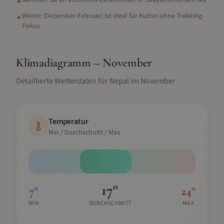
Nehmen Sie an Vollmond-Zeremonien in Swayambhunath teil
✦
Winter (Dezember-Februar) ist ideal für Kultur ohne Trekking-
✦
Fokus
Klimadiagramm –
November
Detaillierte Wetterdaten für
Nepal
im
November
Temperatur
Min / Durchschnitt / Max
17
°
7
°
24
°
MIN
DURCHSCHNITT
MAX