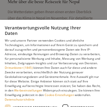
Mehr über die beste Reisezeit für
Nepal
Die Wetterdaten geben Ihnen einen ersten Überblick
über das Klima in
Nepal
im
November
. Für detaillierte
Informationen zur besten Reisezeit, regionalen
Verantwortungsvolle Nutzung Ihrer
Unterschieden, Aktivitäten und Reisetipps besuchen Sie
Daten
unsere Hauptseite:
Wir und unsere Partner verwenden Cookies und ähnliche
Technologien, um Informationen auf Ihrem Gerät zu speichern und
darauf zuzugreifen und personenbezogene Daten wie Ihre IP-
Adresse, eindeutige Kennungen und Browsing-Daten zu verarbeiten,
Alle Infos zur besten Reisezeit
Nepal
für personalisierte Werbung und Inhalte, Messung von Werbung und
Inhalten, Zielgruppen-Insights und zur Verbesserung von Diensten.
Drittanbieter (1845)
können Ihre Daten auch für diese und andere
Zwecke verarbeiten, einschließlich der Nutzung genauer
Geolokalisierungsdaten und Gerätemerkmale. Ihre Auswahl gilt nur
Gefällt dir diese Seite? Teile sie auf Pinterest!
für diese Website. Einige Anbieter können sich statt auf Ihre
Einwilligung auf berechtigte Interessen stützen; Sie haben das Recht,
Auf Pinterest merken
in den
Werbeeinstellungen
Widerspruch einzulegen. Sie können Ihre
Einwilligung jederzeit in den
Cookie-Einstellungen
widerrufen.
Datenschutzrichtlinie