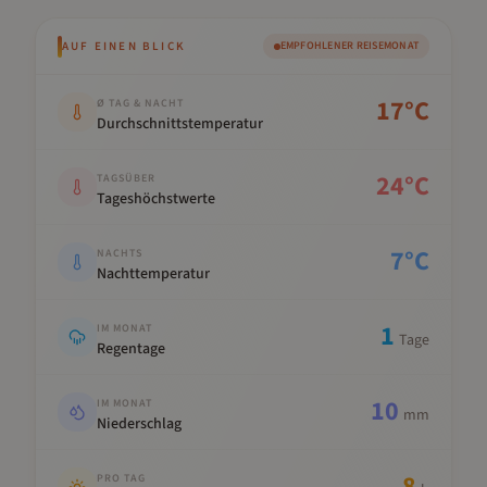
AUF EINEN BLICK
EMPFOHLENER REISEMONAT
Kennwert
Wert
17
°C
Ø TAG & NACHT
Durchschnittstemperatur
24
°C
TAGSÜBER
Tageshöchstwerte
7
°C
NACHTS
Nachttemperatur
1
IM MONAT
Tage
Regentage
10
IM MONAT
mm
Niederschlag
8
PRO TAG