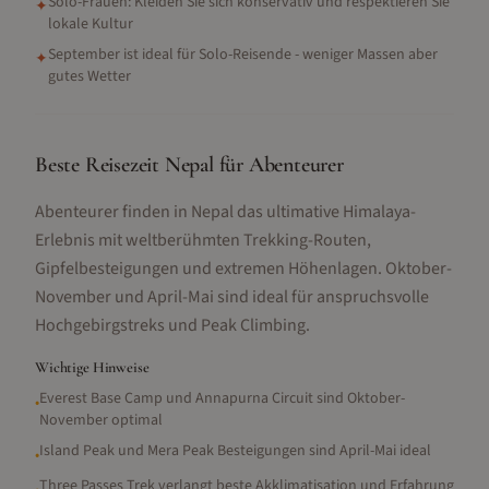
Solo-Frauen: Kleiden Sie sich konservativ und respektieren Sie
✦
lokale Kultur
September ist ideal für Solo-Reisende - weniger Massen aber
✦
gutes Wetter
Beste Reisezeit Nepal für Abenteurer
Abenteurer finden in Nepal das ultimative Himalaya-
Erlebnis mit weltberühmten Trekking-Routen,
Gipfelbesteigungen und extremen Höhenlagen. Oktober-
November und April-Mai sind ideal für anspruchsvolle
Hochgebirgstreks und Peak Climbing.
Wichtige Hinweise
Everest Base Camp und Annapurna Circuit sind Oktober-
•
November optimal
Island Peak und Mera Peak Besteigungen sind April-Mai ideal
•
Three Passes Trek verlangt beste Akklimatisation und Erfahrung