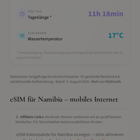
11
h
18
min
PRO TAG
Tageslänge *
17
°C
ZUM BADEN
Wassertemperatur
* Sonnenaufgang, Sonnenuntergang und Tageslänge berechnet für den 15.
August
(Ortszeit).
Datenbasis: langjährige Durchschnittswerte · KI-gestützte Recherche &
redaktionelle Aufbereitung
· Stand:
3. August 2026
·
Mehr zur Methodik
eSIM für
Namibia
– mobiles Internet
📱
Affiliate-Links:
Als Airalo-Partner verdienen wir an qualifizierten
Verkäufen. Für Sie entstehen keine zusätzlichen Kosten.
eSIM-Datenpakete für
Namibia
anzeigen — bitte aktivieren