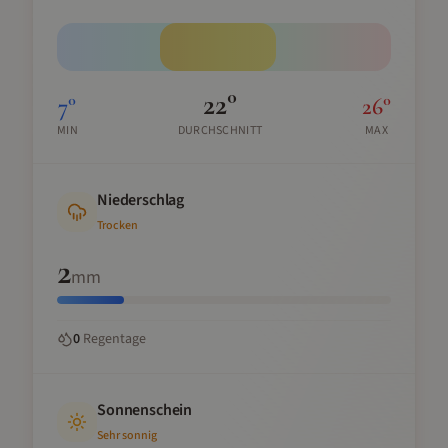
22
°
7
°
26
°
MIN
DURCHSCHNITT
MAX
Niederschlag
Trocken
2
mm
0
Regentage
Sonnenschein
Sehr sonnig