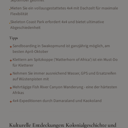
September geöffnet
Mieten Sie ein vollausgestattetes 4x4 mit Dachzelt für maximale
•
Flexibilität
Skeleton Coast Park erfordert 4x4 und bietet ultimative
•
Abgeschiedenheit
Tipps
Sandboarding in Swakopmund ist ganzjährig möglich, am
✦
besten April-Oktober
Klettern am Spitzkoppe ('Matterhorn of Africa') ist ein Must-Do
✦
für Kletterer
Nehmen Sie immer ausreichend Wasser, GPS und Ersatzreifen
✦
auf Wüstenpisten mit
Mehrtägige Fish River Canyon Wanderung - eine der härtesten
✦
Afrikas
4x4-Expeditionen durch Damaraland und Kaokoland
✦
Kulturelle Entdeckungen: Kolonialgeschichte und