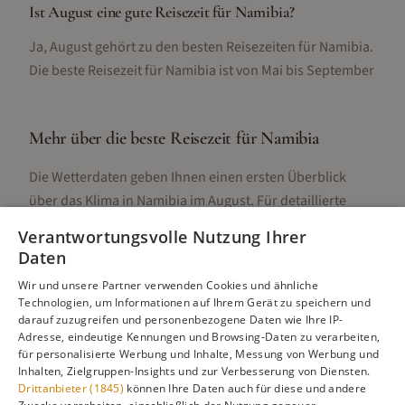
Ist August eine gute Reisezeit für Namibia?
Ja, August gehört zu den besten Reisezeiten für Namibia.
Die beste Reisezeit für Namibia ist von Mai bis September
Mehr über die beste Reisezeit für
Namibia
Die Wetterdaten geben Ihnen einen ersten Überblick
über das Klima in
Namibia
im
August
. Für detaillierte
Informationen zur besten Reisezeit, regionalen
Verantwortungsvolle Nutzung Ihrer
Unterschieden, Aktivitäten und Reisetipps besuchen Sie
Daten
unsere Hauptseite:
Wir und unsere Partner verwenden Cookies und ähnliche
Technologien, um Informationen auf Ihrem Gerät zu speichern und
darauf zuzugreifen und personenbezogene Daten wie Ihre IP-
Adresse, eindeutige Kennungen und Browsing-Daten zu verarbeiten,
Alle Infos zur besten Reisezeit
Namibia
für personalisierte Werbung und Inhalte, Messung von Werbung und
Inhalten, Zielgruppen-Insights und zur Verbesserung von Diensten.
Drittanbieter (1845)
können Ihre Daten auch für diese und andere