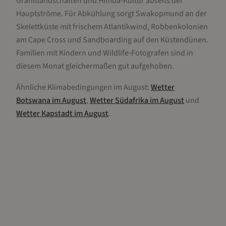
Granitlandschaften und Himba-Kultur abseits der
Hauptströme. Für Abkühlung sorgt Swakopmund an der
Skelettküste mit frischem Atlantikwind, Robbenkolonien
am Cape Cross und Sandboarding auf den Küstendünen.
Familien mit Kindern und Wildlife-Fotografen sind in
diesem Monat gleichermaßen gut aufgehoben.
Ähnliche Klimabedingungen im
August
:
Wetter
Botswana
im
August
,
Wetter
Südafrika
im
August
und
Wetter
Kapstadt
im
August
.