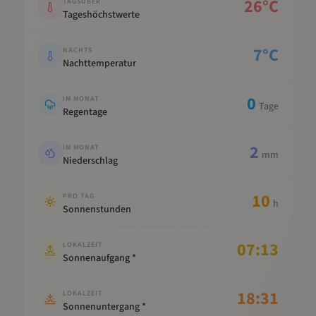
26
°C
TAGSÜBER
Tageshöchstwerte
7
°C
NACHTS
Nachttemperatur
0
IM MONAT
Tage
Regentage
2
IM MONAT
mm
Niederschlag
10
PRO TAG
h
Sonnenstunden
07:13
LOKALZEIT
Sonnenaufgang *
18:31
LOKALZEIT
Sonnenuntergang *