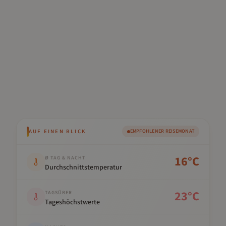
AUF EINEN BLICK
EMPFOHLENER REISEMONAT
Kennwert
Wert
16
°C
Ø TAG & NACHT
Durchschnittstemperatur
23
°C
TAGSÜBER
Tageshöchstwerte