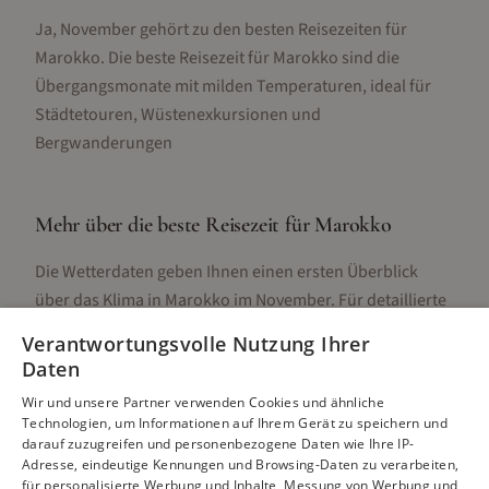
Ja, November gehört zu den besten Reisezeiten für
Marokko. Die beste Reisezeit für Marokko sind die
Übergangsmonate mit milden Temperaturen, ideal für
Städtetouren, Wüstenexkursionen und
Bergwanderungen
Mehr über die beste Reisezeit für
Marokko
Die Wetterdaten geben Ihnen einen ersten Überblick
über das Klima in
Marokko
im
November
. Für detaillierte
Informationen zur besten Reisezeit, regionalen
Verantwortungsvolle Nutzung Ihrer
Unterschieden, Aktivitäten und Reisetipps besuchen Sie
Daten
unsere Hauptseite:
Wir und unsere Partner verwenden Cookies und ähnliche
Technologien, um Informationen auf Ihrem Gerät zu speichern und
darauf zuzugreifen und personenbezogene Daten wie Ihre IP-
Adresse, eindeutige Kennungen und Browsing-Daten zu verarbeiten,
Alle Infos zur besten Reisezeit
Marokko
für personalisierte Werbung und Inhalte, Messung von Werbung und