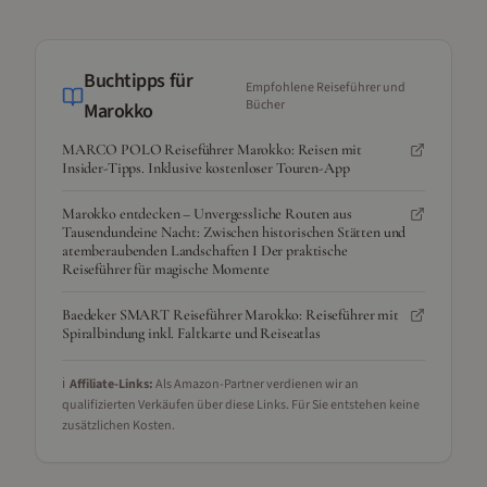
Buchtipps für
Empfohlene Reiseführer und
Bücher
Marokko
MARCO POLO Reiseführer Marokko: Reisen mit
Insider-Tipps. Inklusive kostenloser Touren-App
Marokko entdecken – Unvergessliche Routen aus
Tausendundeine Nacht: Zwischen historischen Stätten und
atemberaubenden Landschaften I Der praktische
Reiseführer für magische Momente
Baedeker SMART Reiseführer Marokko: Reiseführer mit
Spiralbindung inkl. Faltkarte und Reiseatlas
ℹ️
Affiliate-Links:
Als Amazon-Partner verdienen wir an
qualifizierten Verkäufen über diese Links. Für Sie entstehen keine
zusätzlichen Kosten.