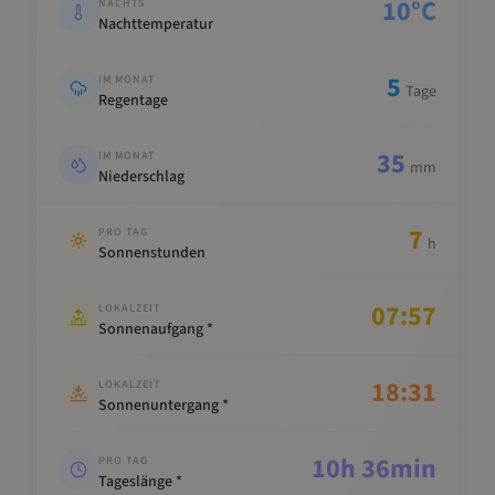
10
°C
NACHTS
Nachttemperatur
5
IM MONAT
Tage
Regentage
35
IM MONAT
mm
Niederschlag
7
PRO TAG
h
Sonnenstunden
07:57
LOKALZEIT
Sonnenaufgang *
18:31
LOKALZEIT
Sonnenuntergang *
10
h
36
min
PRO TAG
Tageslänge *