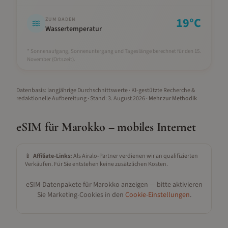
19
°C
ZUM BADEN
Wassertemperatur
* Sonnenaufgang, Sonnenuntergang und Tageslänge berechnet für den 15.
November
(Ortszeit).
Datenbasis: langjährige Durchschnittswerte · KI-gestützte Recherche &
redaktionelle Aufbereitung
· Stand:
3. August 2026
·
Mehr zur Methodik
eSIM für
Marokko
– mobiles Internet
📱
Affiliate-Links:
Als Airalo-Partner verdienen wir an qualifizierten
Verkäufen. Für Sie entstehen keine zusätzlichen Kosten.
eSIM-Datenpakete für
Marokko
anzeigen — bitte aktivieren
Sie Marketing-Cookies in den
Cookie-Einstellungen
.