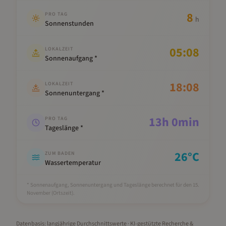
8
PRO TAG
h
Sonnenstunden
05:08
LOKALZEIT
Sonnenaufgang *
18:08
LOKALZEIT
Sonnenuntergang *
13
h
0
min
PRO TAG
Tageslänge *
26
°C
ZUM BADEN
Wassertemperatur
* Sonnenaufgang, Sonnenuntergang und Tageslänge berechnet für den 15.
November
(Ortszeit).
Datenbasis: langjährige Durchschnittswerte · KI-gestützte Recherche &