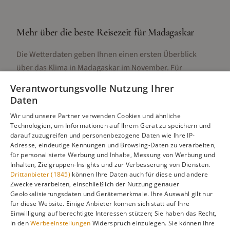
Mehr über die beste Reisezeit für
Madagaskar
Die Wetterdaten geben Ihnen einen ersten Überblick
über das Klima in
Madagaskar
im
November
. Für
detaillierte Informationen zur besten Reisezeit,
Verantwortungsvolle Nutzung Ihrer
regionalen Unterschieden, Aktivitäten und Reisetipps
Daten
besuchen Sie unsere Hauptseite:
Wir und unsere Partner verwenden Cookies und ähnliche
Technologien, um Informationen auf Ihrem Gerät zu speichern und
darauf zuzugreifen und personenbezogene Daten wie Ihre IP-
Adresse, eindeutige Kennungen und Browsing-Daten zu verarbeiten,
Alle Infos zur besten Reisezeit
Madagaskar
für personalisierte Werbung und Inhalte, Messung von Werbung und
Inhalten, Zielgruppen-Insights und zur Verbesserung von Diensten.
Drittanbieter (1845)
können Ihre Daten auch für diese und andere
Zwecke verarbeiten, einschließlich der Nutzung genauer
Geolokalisierungsdaten und Gerätemerkmale. Ihre Auswahl gilt nur
Gefällt dir diese Seite? Teile sie auf Pinterest!
für diese Website. Einige Anbieter können sich statt auf Ihre
Einwilligung auf berechtigte Interessen stützen; Sie haben das Recht,
Auf Pinterest merken
in den
Werbeeinstellungen
Widerspruch einzulegen. Sie können Ihre