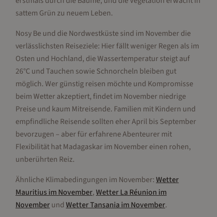
erstmals durch die Bäume, und die Vegetation erwacht in
sattem Grün zu neuem Leben.
Nosy Be und die Nordwestküste sind im November die
verlässlichsten Reiseziele: Hier fällt weniger Regen als im
Osten und Hochland, die Wassertemperatur steigt auf
26°C und Tauchen sowie Schnorcheln bleiben gut
möglich. Wer günstig reisen möchte und Kompromisse
beim Wetter akzeptiert, findet im November niedrige
Preise und kaum Mitreisende. Familien mit Kindern und
empfindliche Reisende sollten eher April bis September
bevorzugen – aber für erfahrene Abenteurer mit
Flexibilität hat Madagaskar im November einen rohen,
unberührten Reiz.
Ähnliche Klimabedingungen im
November
:
Wetter
Mauritius
im
November
,
Wetter
La Réunion
im
November
und
Wetter
Tansania
im
November
.