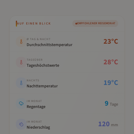
AUF EINEN BLICK
EMPFOHLENER REISEMONAT
Kennwert
Wert
23
°C
Ø TAG & NACHT
Durchschnittstemperatur
28
°C
TAGSÜBER
Tageshöchstwerte
19
°C
NACHTS
Nachttemperatur
9
IM MONAT
Tage
Regentage
120
IM MONAT
mm
Niederschlag