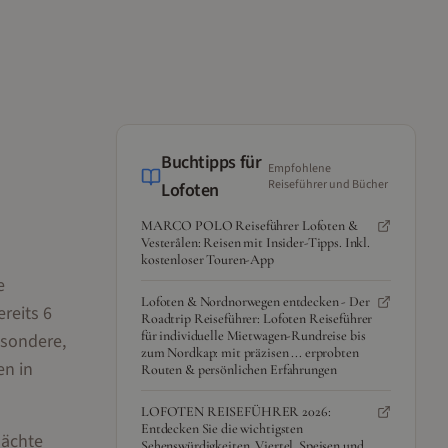
Buchtipps für
Empfohlene
Reiseführer und Bücher
Lofoten
MARCO POLO Reiseführer Lofoten &
Vesterålen: Reisen mit Insider-Tipps. Inkl.
kostenloser Touren-App
e
Lofoten & Nordnorwegen entdecken - Der
reits 6
Roadtrip Reiseführer: Lofoten Reiseführer
für individuelle Mietwagen-Rundreise bis
esondere,
zum Nordkap: mit präzisen ... erprobten
en in
Routen & persönlichen Erfahrungen
LOFOTEN REISEFÜHRER 2026:
Entdecken Sie die wichtigsten
Nächte
Sehenswürdigkeiten, Viertel, Speisen und