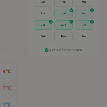
Jan
Feb
Mär
Apr
Mai
Jun
Jul
Aug
Sep
Okt
Nov
Dez
Beste Zeit
Andere Monate
?
4
°C
7
°C
1
°C