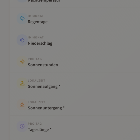
Nachttemperatur
IM MONAT
Regentage
IM MONAT
Niederschlag
PRO TAG
Sonnenstunden
LOKALZEIT
Sonnenaufgang *
LOKALZEIT
Sonnenuntergang *
PRO TAG
Tageslänge *