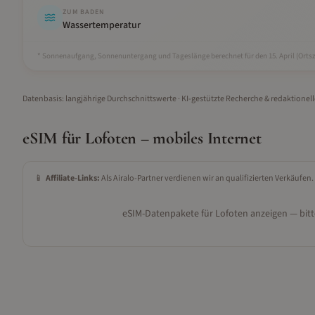
ZUM BADEN
Wassertemperatur
* Sonnenaufgang, Sonnenuntergang und Tageslänge berechnet für den 15.
April
(Ortsz
Datenbasis: langjährige Durchschnittswerte · KI-gestützte Recherche & redaktionel
eSIM für
Lofoten
– mobiles Internet
📱
Affiliate-Links:
Als Airalo-Partner verdienen wir an qualifizierten Verkäufen.
eSIM-Datenpakete für
Lofoten
anzeigen — bitt