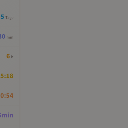
15
Tage
80
mm
6
h
5:18
0:54
6
min