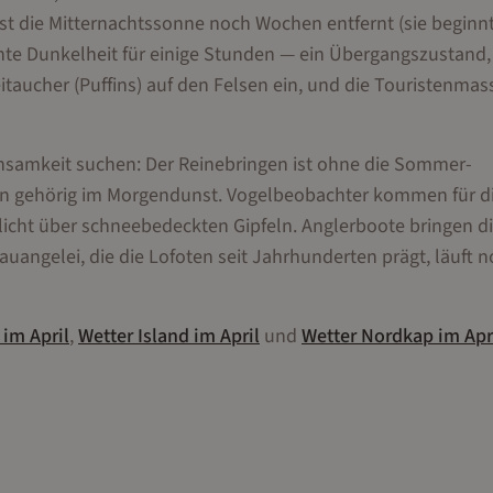
 ist die Mitternachtssonne noch Wochen entfernt (sie beginn
hte Dunkelheit für einige Stunden — ein Übergangszustand,
eitaucher (Puffins) auf den Felsen ein, und die Touristenma
Einsamkeit suchen: Der Reinebringen ist ohne die Sommer-
lein gehörig im Morgendunst. Vogelbeobachter kommen für d
licht über schneebedeckten Gipfeln. Anglerboote bringen di
auangelei, die die Lofoten seit Jahrhunderten prägt, läuft n
im
April
,
Wetter
Island
im
April
und
Wetter
Nordkap
im
Apr