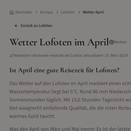
Startseite
Europa
Lofoten
Wetter April
Zurück zu
Lofoten
Wetter
Lofoten
im
April
Merken
Redaktion die-beste-reisezeit.de
·
Zuletzt aktualisiert:
15. März 2024
Ist
April
eine gute Reisezeit für
Lofoten
?
Das Wetter auf den Lofoten im April markiert einen ech
Wassertemperatur liegt bei 5°C. Rund 80 mm Niederschl
Sonnenstunden täglich. Mit 15,6 Stunden Tageslicht wäc
fast waagrecht einfallende Qualität, die die roten Ro
warmes Gold taucht.
Was den April von März und Mai trennt: Es ist der letzt