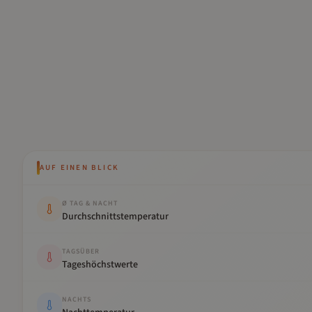
AUF EINEN BLICK
Kennwert
Wert
Ø TAG & NACHT
Durchschnittstemperatur
TAGSÜBER
Tageshöchstwerte
NACHTS