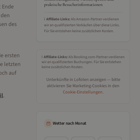
praktische Besucherinformationen
t Ende
 den
ℹ️
Affiliate-Links:
Als Amazon-Partner verdienen
ssen des
wir an qualifizierten Verkäufen über diese Links.
Für Sie entstehen keine zusätzlichen Kosten.
ie ersten
ℹ️
Affiliate-Links:
Als Booking.com-Partner verdienen
wir an qualifizierten Buchungen. Für Sie entstehen
e letzten
keine zusätzlichen Kosten.
och auf
Unterkünfte in
Lofoten
anzeigen — bitte
aktivieren Sie Marketing-Cookies in den
Cookie-Einstellungen
.
il
.
Wetter nach Monat