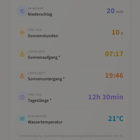
20
IM MONAT
mm
Niederschlag
10
PRO TAG
h
Sonnenstunden
07:17
LOKALZEIT
Sonnenaufgang *
19:46
LOKALZEIT
Sonnenuntergang *
12
h
30
min
PRO TAG
Tageslänge *
21
°C
ZUM BADEN
Wassertemperatur
* Sonnenaufgang, Sonnenuntergang und Tageslänge berechnet für den 15.