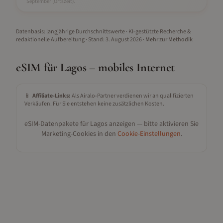
September
(Ortszeit).
Datenbasis: langjährige Durchschnittswerte · KI-gestützte Recherche &
redaktionelle Aufbereitung
· Stand:
3. August 2026
·
Mehr zur Methodik
eSIM für
Lagos
– mobiles Internet
📱
Affiliate-Links:
Als Airalo-Partner verdienen wir an qualifizierten
Verkäufen. Für Sie entstehen keine zusätzlichen Kosten.
eSIM-Datenpakete für
Lagos
anzeigen — bitte aktivieren Sie
Marketing-Cookies in den
Cookie-Einstellungen
.