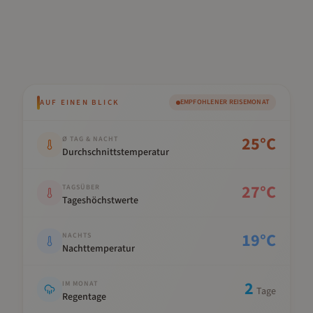
AUF EINEN BLICK
EMPFOHLENER REISEMONAT
Kennwert
Wert
25
°C
Ø TAG & NACHT
Durchschnittstemperatur
27
°C
TAGSÜBER
Tageshöchstwerte
19
°C
NACHTS
Nachttemperatur
2
IM MONAT
Tage
Regentage