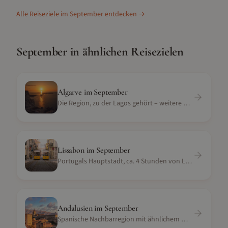
Alle Reiseziele im
September
entdecken →
September
in ähnlichen Reisezielen
Algarve
im
September
Die Region, zu der Lagos gehört – weitere Strände und Sehenswürdigkeiten in direkter Nähe
Lissabon
im
September
Portugals Hauptstadt, ca. 4 Stunden von Lagos entfernt – ideal als Kombireise
Andalusien
im
September
Spanische Nachbarregion mit ähnlichem mediterranem Klima und reicher Kulturgeschichte