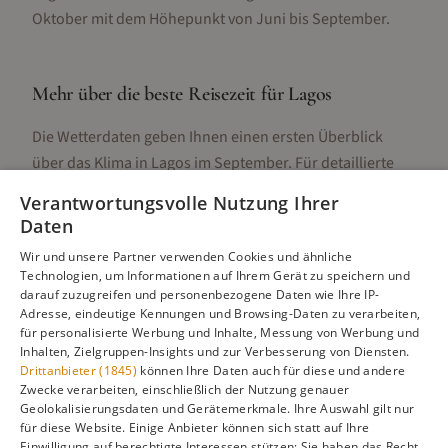
Oktober mit dem Höhepunkt von Juni bis September.
Mehr über die beste Reisezeit für
Lagos
Die Wetterdaten geben Ihnen einen ersten Überblick
über das Klima in
Lagos
im
September
. Für detaillierte
Informationen zur besten Reisezeit, regionalen
Verantwortungsvolle Nutzung Ihrer
Unterschieden, Aktivitäten und Reisetipps besuchen Sie
Daten
unsere Hauptseite:
Wir und unsere Partner verwenden Cookies und ähnliche
Technologien, um Informationen auf Ihrem Gerät zu speichern und
darauf zuzugreifen und personenbezogene Daten wie Ihre IP-
Adresse, eindeutige Kennungen und Browsing-Daten zu verarbeiten,
Alle Infos zur besten Reisezeit
Lagos
für personalisierte Werbung und Inhalte, Messung von Werbung und
Inhalten, Zielgruppen-Insights und zur Verbesserung von Diensten.
Drittanbieter (1845)
können Ihre Daten auch für diese und andere
Zwecke verarbeiten, einschließlich der Nutzung genauer
Geolokalisierungsdaten und Gerätemerkmale. Ihre Auswahl gilt nur
Gefällt dir diese Seite? Teile sie auf Pinterest!
für diese Website. Einige Anbieter können sich statt auf Ihre
Einwilligung auf berechtigte Interessen stützen; Sie haben das Recht,