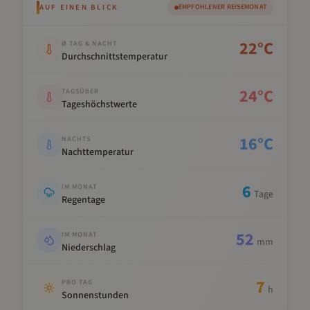
AUF EINEN BLICK
EMPFOHLENER REISEMONAT
Kennwert
Wert
22
°C
Ø TAG & NACHT
Durchschnittstemperatur
24
°C
TAGSÜBER
Tageshöchstwerte
16
°C
NACHTS
Nachttemperatur
6
IM MONAT
Tage
Regentage
52
IM MONAT
mm
Niederschlag
7
PRO TAG
h
Sonnenstunden