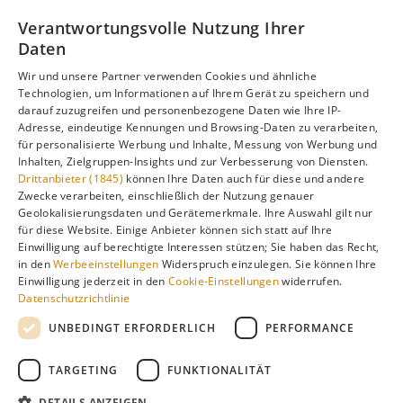
Informationen zur besten Reisezeit, regionalen
Verantwortungsvolle Nutzung Ihrer
Unterschieden, Aktivitäten und Reisetipps besuchen Sie
Daten
unsere Hauptseite:
Wir und unsere Partner verwenden Cookies und ähnliche
Technologien, um Informationen auf Ihrem Gerät zu speichern und
darauf zuzugreifen und personenbezogene Daten wie Ihre IP-
Adresse, eindeutige Kennungen und Browsing-Daten zu verarbeiten,
Alle Infos zur besten Reisezeit
Kos
für personalisierte Werbung und Inhalte, Messung von Werbung und
Inhalten, Zielgruppen-Insights und zur Verbesserung von Diensten.
Drittanbieter (1845)
können Ihre Daten auch für diese und andere
Zwecke verarbeiten, einschließlich der Nutzung genauer
Geolokalisierungsdaten und Gerätemerkmale. Ihre Auswahl gilt nur
Gefällt dir diese Seite? Teile sie auf Pinterest!
für diese Website. Einige Anbieter können sich statt auf Ihre
Einwilligung auf berechtigte Interessen stützen; Sie haben das Recht,
Auf Pinterest merken
in den
Werbeeinstellungen
Widerspruch einzulegen. Sie können Ihre
Einwilligung jederzeit in den
Cookie-Einstellungen
widerrufen.
Datenschutzrichtlinie
UNBEDINGT ERFORDERLICH
PERFORMANCE
TARGETING
FUNKTIONALITÄT
Über
Cookie-
Impressum
Datenschutz
uns
Einstellungen
DETAILS ANZEIGEN