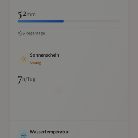
52
mm
6
Regentage
Sonnenschein
Sonnig
7
h/Tag
Wassertemperatur