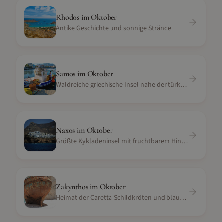
Rhodos
im
Oktober
Antike Geschichte und sonnige Strände
Samos
im
Oktober
Waldreiche griechische Insel nahe der türkischen Küste
Naxos
im
Oktober
Größte Kykladeninsel mit fruchtbarem Hinterland und Stränden
Zakynthos
im
Oktober
Heimat der Caretta-Schildkröten und blaue Höhlen