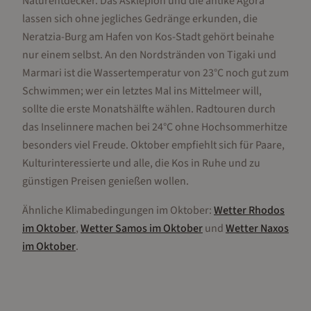
Naturentdecker. Das Asklepion und die antike Agora
lassen sich ohne jegliches Gedränge erkunden, die
Neratzia-Burg am Hafen von Kos-Stadt gehört beinahe
nur einem selbst. An den Nordstränden von Tigaki und
Marmari ist die Wassertemperatur von 23°C noch gut zum
Schwimmen; wer ein letztes Mal ins Mittelmeer will,
sollte die erste Monatshälfte wählen. Radtouren durch
das Inselinnere machen bei 24°C ohne Hochsommerhitze
besonders viel Freude. Oktober empfiehlt sich für Paare,
Kulturinteressierte und alle, die Kos in Ruhe und zu
günstigen Preisen genießen wollen.
Ähnliche Klimabedingungen im
Oktober
:
Wetter
Rhodos
im
Oktober
,
Wetter
Samos
im
Oktober
und
Wetter
Naxos
im
Oktober
.