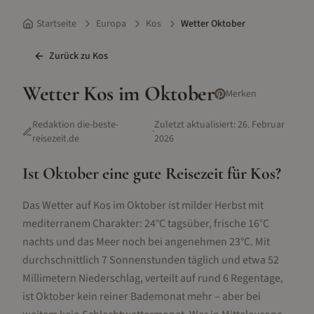
Startseite
Europa
Kos
Wetter Oktober
Zurück zu
Kos
Wetter
Kos
im
Oktober
Merken
Redaktion die-beste-
Zuletzt aktualisiert:
26. Februar
·
reisezeit.de
2026
Ist
Oktober
eine gute Reisezeit für
Kos
?
Das Wetter auf Kos im Oktober ist milder Herbst mit
mediterranem Charakter: 24°C tagsüber, frische 16°C
nachts und das Meer noch bei angenehmen 23°C. Mit
durchschnittlich 7 Sonnenstunden täglich und etwa 52
Millimetern Niederschlag, verteilt auf rund 6 Regentage,
ist Oktober kein reiner Bademonat mehr – aber bei