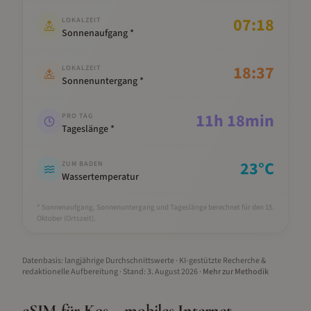
07:18
LOKALZEIT
Sonnenaufgang *
18:37
LOKALZEIT
Sonnenuntergang *
11
h
18
min
PRO TAG
Tageslänge *
23
°C
ZUM BADEN
Wassertemperatur
* Sonnenaufgang, Sonnenuntergang und Tageslänge berechnet für den 15.
Oktober
(Ortszeit).
Datenbasis: langjährige Durchschnittswerte · KI-gestützte Recherche &
redaktionelle Aufbereitung
· Stand:
3. August 2026
·
Mehr zur Methodik
eSIM für
Kos
– mobiles Internet