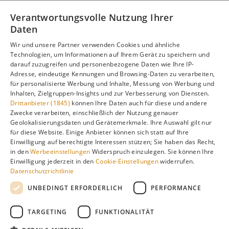
Informationen zur besten Reisezeit, regionalen
Verantwortungsvolle Nutzung Ihrer
Unterschieden, Aktivitäten und Reisetipps besuchen Sie
Daten
unsere Hauptseite:
Wir und unsere Partner verwenden Cookies und ähnliche
Technologien, um Informationen auf Ihrem Gerät zu speichern und
darauf zuzugreifen und personenbezogene Daten wie Ihre IP-
Adresse, eindeutige Kennungen und Browsing-Daten zu verarbeiten,
Alle Infos zur besten Reisezeit
Kenia
für personalisierte Werbung und Inhalte, Messung von Werbung und
Inhalten, Zielgruppen-Insights und zur Verbesserung von Diensten.
Drittanbieter (1845)
können Ihre Daten auch für diese und andere
Zwecke verarbeiten, einschließlich der Nutzung genauer
Geolokalisierungsdaten und Gerätemerkmale. Ihre Auswahl gilt nur
Gefällt dir diese Seite? Teile sie auf Pinterest!
für diese Website. Einige Anbieter können sich statt auf Ihre
Einwilligung auf berechtigte Interessen stützen; Sie haben das Recht,
Auf Pinterest merken
in den
Werbeeinstellungen
Widerspruch einzulegen. Sie können Ihre
Einwilligung jederzeit in den
Cookie-Einstellungen
widerrufen.
Datenschutzrichtlinie
UNBEDINGT ERFORDERLICH
PERFORMANCE
TARGETING
FUNKTIONALITÄT
Über
Cookie-
Impressum
Datenschutz
uns
Einstellungen