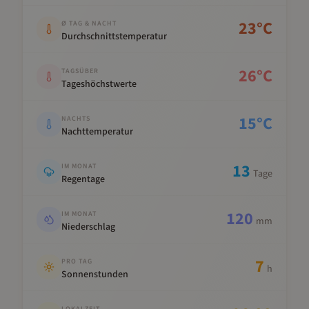
Kennwert
Wert
23
°C
Ø TAG & NACHT
Durchschnittstemperatur
26
°C
TAGSÜBER
Tageshöchstwerte
15
°C
NACHTS
Nachttemperatur
13
IM MONAT
Tage
Regentage
120
IM MONAT
mm
Niederschlag
7
PRO TAG
h
Sonnenstunden