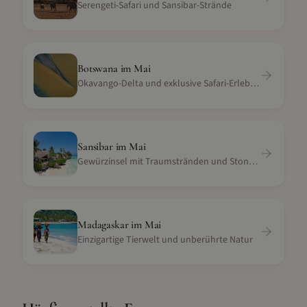
Serengeti-Safari und Sansibar-Strände
Botswana
im
Mai
Okavango-Delta und exklusive Safari-Erlebnisse
Sansibar
im
Mai
Gewürzinsel mit Traumstränden und Stone Town
Madagaskar
im
Mai
Einzigartige Tierwelt und unberührte Natur