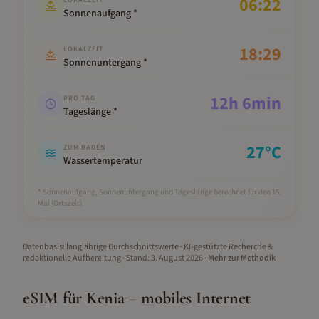
06:22
LOKALZEIT
Sonnenaufgang *
18:29
LOKALZEIT
Sonnenuntergang *
12
h
6
min
PRO TAG
Tageslänge *
27
°C
ZUM BADEN
Wassertemperatur
* Sonnenaufgang, Sonnenuntergang und Tageslänge berechnet für den 15.
Mai
(Ortszeit).
Datenbasis: langjährige Durchschnittswerte · KI-gestützte Recherche &
redaktionelle Aufbereitung
· Stand:
3. August 2026
·
Mehr zur Methodik
eSIM für
Kenia
– mobiles Internet