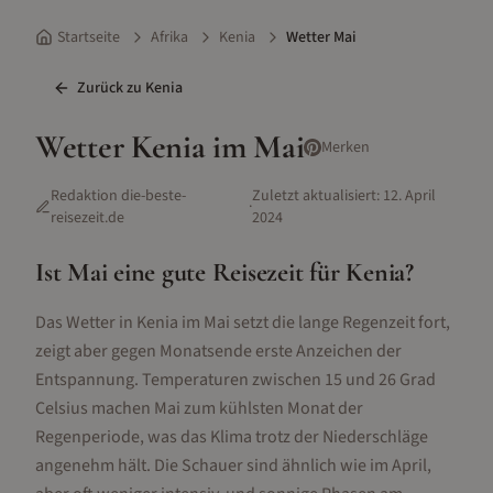
Startseite
Afrika
Kenia
Wetter Mai
Zurück zu
Kenia
Wetter
Kenia
im
Mai
Merken
Redaktion die-beste-
Zuletzt aktualisiert:
12. April
·
reisezeit.de
2024
Ist
Mai
eine gute Reisezeit für
Kenia
?
Das Wetter in Kenia im Mai setzt die lange Regenzeit fort,
zeigt aber gegen Monatsende erste Anzeichen der
Entspannung. Temperaturen zwischen 15 und 26 Grad
Celsius machen Mai zum kühlsten Monat der
Regenperiode, was das Klima trotz der Niederschläge
angenehm hält. Die Schauer sind ähnlich wie im April,