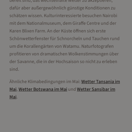
bereit sind, das wechselhafte Wetter zu akzeptieren,
dafür aber außergewöhnlich günstige Konditionen zu
schätzen wissen. Kulturinteressierte besuchen Nairobi
mit dem Nationalmuseum, dem Giraffe Centre und der
Karen Blixen Farm. An der Küste öffnen sich erste
Schönwetterfenster für Schnorcheln und Tauchen rund
um die Korallengärten von Watamu. Naturfotografen
profitieren von dramatischen Wolkenstimmungen über
der Savanne, die in der Hochsaison so nicht zu erleben
sind.
Ähnliche Klimabedingungen im
Mai
:
Wetter
Tansania
im
Mai
,
Wetter
Botswana
im
Mai
und
Wetter
Sansibar
im
Mai
.