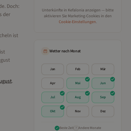
de. Doch:
Unterkünfte in
Kefalonia
anzeigen — bitte
s der
aktivieren Sie Marketing-Cookies in den
Cookie-Einstellungen
.
cheln ist
ist
Wetter nach Monat
ugust
Jan
Feb
Mär
ugust
.
Apr
Mai
Jun
Jul
Aug
Sep
Okt
Nov
Dez
Beste Zeit
Andere Monate
?