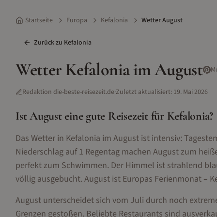
Startseite
Europa
Kefalonia
Wetter August
Zurück zu
Kefalonia
Wetter
Kefalonia
im
August
M
Redaktion die-beste-reisezeit.de
·
Zuletzt aktualisiert:
19. Mai 2026
Ist
August
eine gute Reisezeit für
Kefalonia
?
Das Wetter in Kefalonia im August ist intensiv: Tage
Niederschlag auf 1 Regentag machen August zum heißes
perfekt zum Schwimmen. Der Himmel ist strahlend blau, 
völlig ausgebucht. August ist Europas Ferienmonat – K
August unterscheidet sich vom Juli durch noch extremer
Grenzen gestoßen. Beliebte Restaurants sind ausverkauf