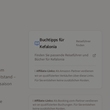
Buchtipps für
Reiseführer
finden
Kefalonia
Finden Sie passende Reiseführer und
Bücher für
Kefalonia
6mm
ℹ️
Affiliate-Links:
Als Amazon-Partner verdienen
wir an qualifizierten Verkäufen über diese Links.
tstand –
Für Sie entstehen keine zusätzlichen Kosten.
hsaison
re
ℹ️
Affiliate-Links:
Als Booking.com-Partner verdienen
wir an qualifizierten Buchungen. Für Sie entstehen
keine zusätzlichen Kosten.