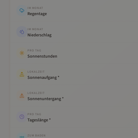
IM MONAT
Regentage
IM MONAT
Niederschlag
PRO TAG
Sonnenstunden
LOKALZEIT
Sonnenaufgang *
LOKALZEIT
Sonnenuntergang *
PRO TAG
Tageslänge *
ZUM BADEN