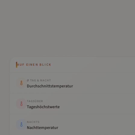
AUF EINEN BLICK
Kennwert
Wert
Ø TAG & NACHT
Durchschnittstemperatur
TAGSÜBER
Tageshöchstwerte
NACHTS
Nachttemperatur