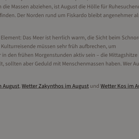
die Massen abziehen, ist August die Hölle für Ruhesuchen
 finden. Der Norden rund um Fiskardo bleibt angenehmer al
Element: Das Meer ist herrlich warm, die Sicht beim Schnor
. Kulturreisende müssen sehr früh aufbrechen, um
in den frühen Morgenstunden aktiv sein – die Mittagshitze 
zielt, sollten aber Geduld mit Menschenmassen haben. Wer A
m
August
,
Wetter
Zakynthos
im
August
und
Wetter
Kos
im
A