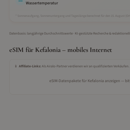
Wassertemperatur
* Sonnenaufgang, Sonnenuntergang und Tageslänge berechnet für den 15.
August
(Ort
Datenbasis: langjährige Durchschnittswerte · KI-gestützte Recherche & redaktionel
eSIM für
Kefalonia
– mobiles Internet
📱
Affiliate-Links:
Als Airalo-Partner verdienen wir an qualifizierten Verkäufen.
eSIM-Datenpakete für
Kefalonia
anzeigen — bitt