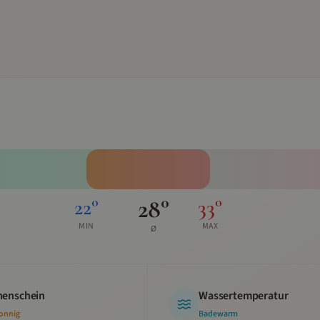
28
°
22
°
33
°
MIN
MAX
Ø
enschein
Wassertemperatur
sonnig
Badewarm