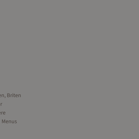
n, Briten
r
ere
en Menus