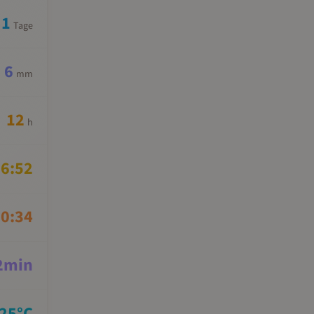
1
Tage
6
mm
12
h
6:52
0:34
2
min
25
°C