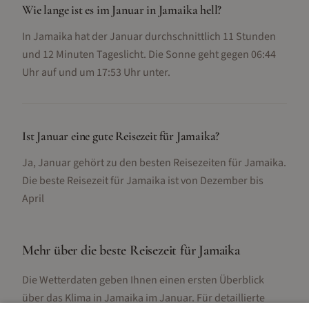
Wie lange ist es im Januar in Jamaika hell?
In Jamaika hat der Januar durchschnittlich 11 Stunden
und 12 Minuten Tageslicht. Die Sonne geht gegen 06:44
Uhr auf und um 17:53 Uhr unter.
Ist Januar eine gute Reisezeit für Jamaika?
Ja, Januar gehört zu den besten Reisezeiten für Jamaika.
Die beste Reisezeit für Jamaika ist von Dezember bis
April
Mehr über die beste Reisezeit für
Jamaika
Die Wetterdaten geben Ihnen einen ersten Überblick
über das Klima in
Jamaika
im
Januar
. Für detaillierte