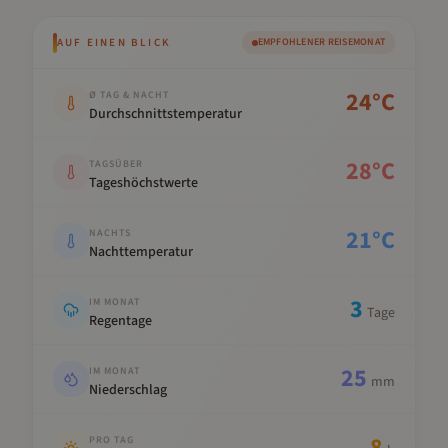
AUF EINEN BLICK
EMPFOHLENER REISEMONAT
Kennwert
Wert
24
°C
Ø TAG & NACHT
Durchschnittstemperatur
28
°C
TAGSÜBER
Tageshöchstwerte
21
°C
NACHTS
Nachttemperatur
3
IM MONAT
Tage
Regentage
25
IM MONAT
mm
Niederschlag
8
PRO TAG