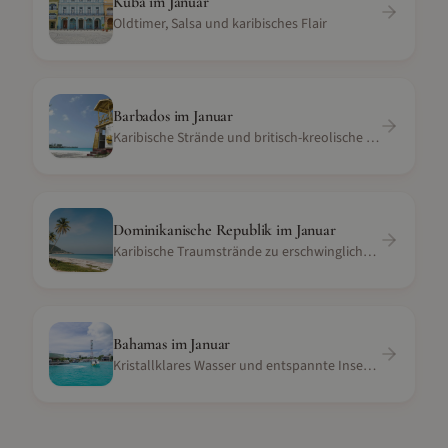
Kuba
im
Januar
Oldtimer, Salsa und karibisches Flair
Barbados
im
Januar
Karibische Strände und britisch-kreolische Kultur
Dominikanische Republik
im
Januar
Karibische Traumstrände zu erschwinglichen Preisen
Bahamas
im
Januar
Kristallklares Wasser und entspannte Inselatmosphäre