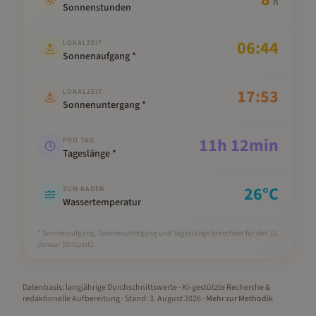
h
Sonnenstunden
06:44
LOKALZEIT
Sonnenaufgang *
17:53
LOKALZEIT
Sonnenuntergang *
11
h
12
min
PRO TAG
Tageslänge *
26
°C
ZUM BADEN
Wassertemperatur
* Sonnenaufgang, Sonnenuntergang und Tageslänge berechnet für den 15.
Januar
(Ortszeit).
Datenbasis: langjährige Durchschnittswerte · KI-gestützte Recherche &
redaktionelle Aufbereitung
· Stand:
3. August 2026
·
Mehr zur Methodik