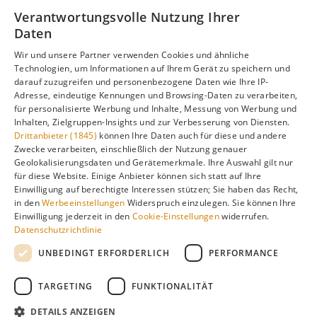
Informationen zur besten Reisezeit, regionalen
Verantwortungsvolle Nutzung Ihrer
Unterschieden, Aktivitäten und Reisetipps besuchen Sie
Daten
unsere Hauptseite:
Wir und unsere Partner verwenden Cookies und ähnliche
Technologien, um Informationen auf Ihrem Gerät zu speichern und
darauf zuzugreifen und personenbezogene Daten wie Ihre IP-
Adresse, eindeutige Kennungen und Browsing-Daten zu verarbeiten,
Alle Infos zur besten Reisezeit
Jamaika
für personalisierte Werbung und Inhalte, Messung von Werbung und
Inhalten, Zielgruppen-Insights und zur Verbesserung von Diensten.
Drittanbieter (1845)
können Ihre Daten auch für diese und andere
Zwecke verarbeiten, einschließlich der Nutzung genauer
Geolokalisierungsdaten und Gerätemerkmale. Ihre Auswahl gilt nur
Gefällt dir diese Seite? Teile sie auf Pinterest!
für diese Website. Einige Anbieter können sich statt auf Ihre
Einwilligung auf berechtigte Interessen stützen; Sie haben das Recht,
Auf Pinterest merken
in den
Werbeeinstellungen
Widerspruch einzulegen. Sie können Ihre
Einwilligung jederzeit in den
Cookie-Einstellungen
widerrufen.
Datenschutzrichtlinie
UNBEDINGT ERFORDERLICH
PERFORMANCE
TARGETING
FUNKTIONALITÄT
Über
Cookie-
Impressum
Datenschutz
uns
Einstellungen
DETAILS ANZEIGEN