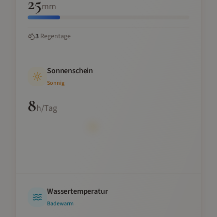
25
mm
3
Regentage
Sonnenschein
Sonnig
8
h/Tag
Wassertemperatur
Badewarm