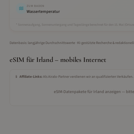
ZUM BADEN
Wassertemperatur
* Sonnenaufgang, Sonnenuntergang und Tageslänge berechnet für den 15.
Mai
(Ortsze
Datenbasis: langjährige Durchschnittswerte · KI-gestützte Recherche & redaktionel
eSIM für
Irland
– mobiles Internet
📱
Affiliate-Links:
Als Airalo-Partner verdienen wir an qualifizierten Verkäufen.
eSIM-Datenpakete für
Irland
anzeigen — bitte