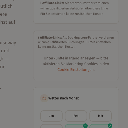
ℹ️
Affiliate-Links:
Als Amazon-Partner verdienen
utlich
wir an qualifizierten Verkäufen über diese Links.
tere
Für Sie entstehen keine zusätzlichen Kosten.
hst auf
ℹ️
Affiliate-Links:
Als Booking.com-Partner verdienen
Causeway
wir an qualifizierten Buchungen. Für Sie entstehen
keine zusätzlichen Kosten.
i und
gh —
Unterkünfte in
Irland
anzeigen — bitte
aktivieren Sie Marketing-Cookies in den
hne
Cookie-Einstellungen
.
.
Wetter nach Monat
Jan
Feb
Mär