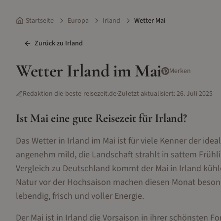
Startseite
Europa
Irland
Wetter Mai
Zurück zu
Irland
Wetter
Irland
im
Mai
Merken
Redaktion die-beste-reisezeit.de
·
Zuletzt aktualisiert:
26. Juli 2025
Ist
Mai
eine gute Reisezeit für
Irland
?
Das Wetter in Irland im Mai ist für viele Kenner der id
angenehm mild, die Landschaft strahlt in sattem Frühli
Vergleich zu Deutschland kommt der Mai in Irland kühl
Natur vor der Hochsaison machen diesen Monat besonders
lebendig, frisch und voller Energie.
Der Mai ist in Irland die Vorsaison in ihrer schönsten F