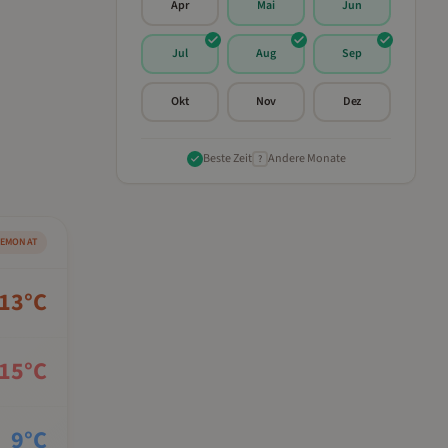
Apr
Mai
Jun
Jul
Aug
Sep
Okt
Nov
Dez
Beste Zeit
Andere Monate
?
SEMONAT
13
°C
15
°C
9
°C