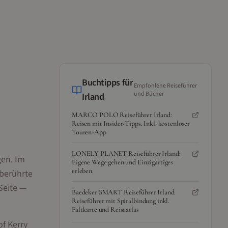
Buchtipps für
Empfohlene Reiseführer
und Bücher
Irland
MARCO POLO Reiseführer Irland:
Reisen mit Insider-Tipps. Inkl. kostenloser
Touren-App
LONELY PLANET Reiseführer Irland:
gen. Im
Eigene Wege gehen und Einzigartiges
erleben.
nberührte
Seite —
Baedeker SMART Reiseführer Irland:
Reiseführer mit Spiralbindung inkl.
Faltkarte und Reiseatlas
of Kerry