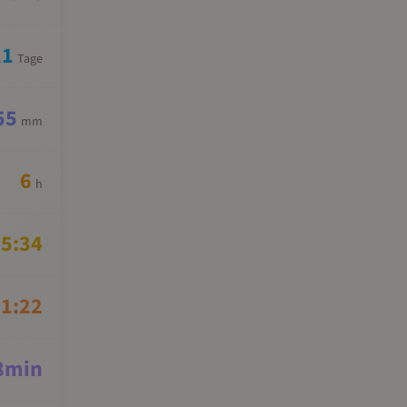
11
Tage
55
mm
6
h
5:34
1:22
8
min