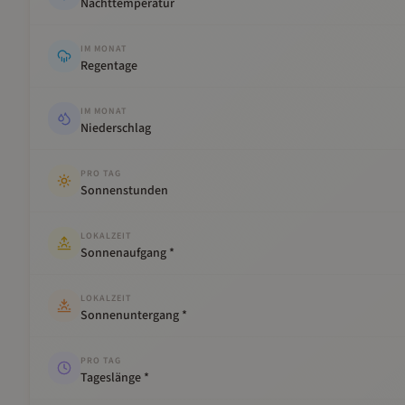
Nachttemperatur
IM MONAT
Regentage
IM MONAT
Niederschlag
PRO TAG
Sonnenstunden
LOKALZEIT
Sonnenaufgang *
LOKALZEIT
Sonnenuntergang *
PRO TAG
Tageslänge *