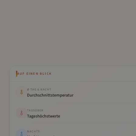
AUF EINEN BLICK
Kennwert
Wert
Ø TAG & NACHT
Durchschnittstemperatur
TAGSÜBER
Tageshöchstwerte
NACHTS