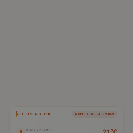
AUF EINEN BLICK
EMPFOHLENER REISEMONAT
Kennwert
Wert
21
°C
Ø TAG & NACHT