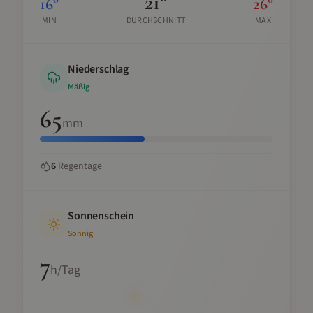
21
°
16
°
26
°
MIN
DURCHSCHNITT
MAX
Niederschlag
Mäßig
65
mm
6
Regentage
Sonnenschein
Sonnig
7
h/Tag