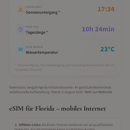
17:34
LOKALZEIT
Sonnenuntergang *
10
h
24
min
PRO TAG
Tageslänge *
23
°C
ZUM BADEN
Wassertemperatur
* Sonnenaufgang, Sonnenuntergang und Tageslänge berechnet für den 15.
Dezember
(Ortszeit).
Datenbasis: langjährige Durchschnittswerte · KI-gestützte Recherche &
redaktionelle Aufbereitung
· Stand:
3. August 2026
·
Mehr zur Methodik
eSIM für
Florida
– mobiles Internet
📱
Affiliate-Links:
Als Airalo-Partner verdienen wir an qualifizierten
Verkäufen. Für Sie entstehen keine zusätzlichen Kosten.