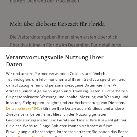
bis April während der Trockenzeit
Mehr über die beste Reisezeit für
Florida
Die Wetterdaten geben Ihnen einen ersten Überblick
über das Klima in
Florida
im
Dezember
. Für detaillierte
Informationen zur besten Reisezeit, regionalen
Verantwortungsvolle Nutzung Ihrer
Unterschieden, Aktivitäten und Reisetipps besuchen Sie
Daten
unsere Hauptseite:
Wir und unsere Partner verwenden Cookies und ähnliche
Technologien, um Informationen auf Ihrem Gerät zu speichern und
darauf zuzugreifen und personenbezogene Daten wie Ihre IP-
Adresse, eindeutige Kennungen und Browsing-Daten zu verarbeiten,
Alle Infos zur besten Reisezeit
Florida
für personalisierte Werbung und Inhalte, Messung von Werbung und
Inhalten, Zielgruppen-Insights und zur Verbesserung von Diensten.
Drittanbieter (1845)
können Ihre Daten auch für diese und andere
Zwecke verarbeiten, einschließlich der Nutzung genauer
Geolokalisierungsdaten und Gerätemerkmale. Ihre Auswahl gilt nur
Gefällt dir diese Seite? Teile sie auf Pinterest!
für diese Website. Einige Anbieter können sich statt auf Ihre
Einwilligung auf berechtigte Interessen stützen; Sie haben das Recht,
Auf Pinterest merken