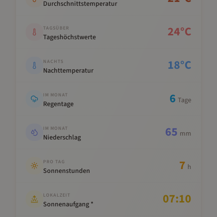
Durchschnittstemperatur
24
°C
TAGSÜBER
Tageshöchstwerte
18
°C
NACHTS
Nachttemperatur
6
IM MONAT
Tage
Regentage
65
IM MONAT
mm
Niederschlag
7
PRO TAG
h
Sonnenstunden
07:10
LOKALZEIT
Sonnenaufgang *