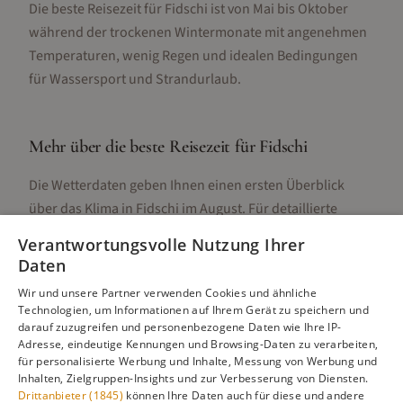
Die beste Reisezeit für Fidschi ist von Mai bis Oktober
während der trockenen Wintermonate mit angenehmen
Temperaturen, wenig Regen und idealen Bedingungen
für Wassersport und Strandurlaub.
Mehr über die beste Reisezeit für
Fidschi
Die Wetterdaten geben Ihnen einen ersten Überblick
über das Klima in
Fidschi
im
August
. Für detaillierte
Informationen zur besten Reisezeit, regionalen
Verantwortungsvolle Nutzung Ihrer
Unterschieden, Aktivitäten und Reisetipps besuchen Sie
Daten
unsere Hauptseite:
Wir und unsere Partner verwenden Cookies und ähnliche
Technologien, um Informationen auf Ihrem Gerät zu speichern und
darauf zuzugreifen und personenbezogene Daten wie Ihre IP-
Adresse, eindeutige Kennungen und Browsing-Daten zu verarbeiten,
Alle Infos zur besten Reisezeit
Fidschi
für personalisierte Werbung und Inhalte, Messung von Werbung und
Inhalten, Zielgruppen-Insights und zur Verbesserung von Diensten.
Drittanbieter (1845)
können Ihre Daten auch für diese und andere