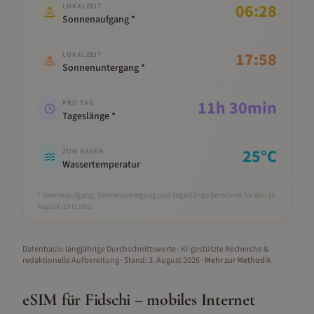
06:28
LOKALZEIT
Sonnenaufgang *
17:58
LOKALZEIT
Sonnenuntergang *
11
h
30
min
PRO TAG
Tageslänge *
25
°C
ZUM BADEN
Wassertemperatur
* Sonnenaufgang, Sonnenuntergang und Tageslänge berechnet für den 15.
August
(Ortszeit).
Datenbasis: langjährige Durchschnittswerte · KI-gestützte Recherche &
redaktionelle Aufbereitung
· Stand:
3. August 2026
·
Mehr zur Methodik
eSIM für
Fidschi
– mobiles Internet