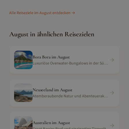
Alle Reiseziele im
August
entdecken →
August
in ähnlichen Reisezielen
Bora Bora
im
August
Luxuriöse Overwater-Bungalows in der Südsee
Neuseeland
im
August
Atemberaubende Natur und Abenteueraktivitäten
Australien
im
August