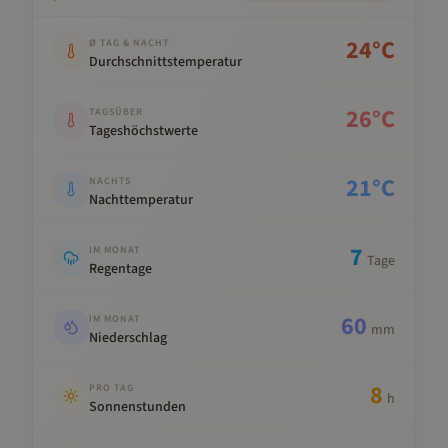
Kennwert
Wert
24
°C
Ø TAG & NACHT
Durchschnittstemperatur
26
°C
TAGSÜBER
Tageshöchstwerte
21
°C
NACHTS
Nachttemperatur
7
IM MONAT
Tage
Regentage
60
IM MONAT
mm
Niederschlag
8
PRO TAG
h
Sonnenstunden