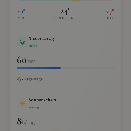
24
°
20
°
27
°
MIN
DURCHSCHNITT
MAX
Niederschlag
Mäßig
60
mm
7
Regentage
Sonnenschein
Sonnig
8
h/Tag