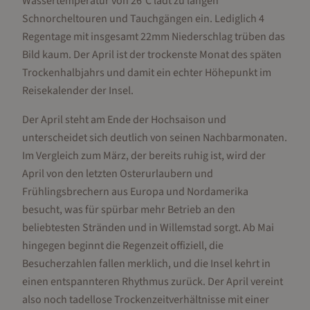
Wassertemperatur von 26°C lädt zu langen
Schnorcheltouren und Tauchgängen ein. Lediglich 4
Regentage mit insgesamt 22mm Niederschlag trüben das
Bild kaum. Der April ist der trockenste Monat des späten
Trockenhalbjahrs und damit ein echter Höhepunkt im
Reisekalender der Insel.
Der April steht am Ende der Hochsaison und
unterscheidet sich deutlich von seinen Nachbarmonaten.
Im Vergleich zum März, der bereits ruhig ist, wird der
April von den letzten Osterurlaubern und
Frühlingsbrechern aus Europa und Nordamerika
besucht, was für spürbar mehr Betrieb an den
beliebtesten Stränden und in Willemstad sorgt. Ab Mai
hingegen beginnt die Regenzeit offiziell, die
Besucherzahlen fallen merklich, und die Insel kehrt in
einen entspannteren Rhythmus zurück. Der April vereint
also noch tadellose Trockenzeitverhältnisse mit einer