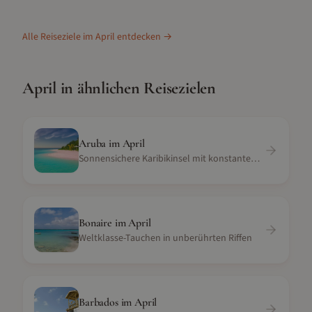
Alle Reiseziele im
April
entdecken →
April
in ähnlichen Reisezielen
Aruba
im
April
Sonnensichere Karibikinsel mit konstantem Wetter
Bonaire
im
April
Weltklasse-Tauchen in unberührten Riffen
Barbados
im
April