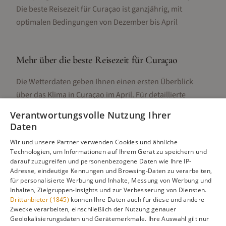
Die beste Reisezeit für Curaçao ist ganzjährig, mit
optimalen Bedingungen von Dezember bis April
Mehr über die beste Reisezeit für
Curaçao
Die Wetterdaten geben Ihnen einen ersten Überblick
über das Klima in
Curaçao
im
April
. Für detaillierte
Informationen zur besten Reisezeit, regionalen
Verantwortungsvolle Nutzung Ihrer
Unterschieden, Aktivitäten und Reisetipps besuchen Sie
Daten
unsere Hauptseite:
Wir und unsere Partner verwenden Cookies und ähnliche
Technologien, um Informationen auf Ihrem Gerät zu speichern und
darauf zuzugreifen und personenbezogene Daten wie Ihre IP-
Adresse, eindeutige Kennungen und Browsing-Daten zu verarbeiten,
Alle Infos zur besten Reisezeit
Curaçao
für personalisierte Werbung und Inhalte, Messung von Werbung und
Inhalten, Zielgruppen-Insights und zur Verbesserung von Diensten.
Drittanbieter (1845)
können Ihre Daten auch für diese und andere
Zwecke verarbeiten, einschließlich der Nutzung genauer
Geolokalisierungsdaten und Gerätemerkmale. Ihre Auswahl gilt nur
Gefällt dir diese Seite? Teile sie auf Pinterest!