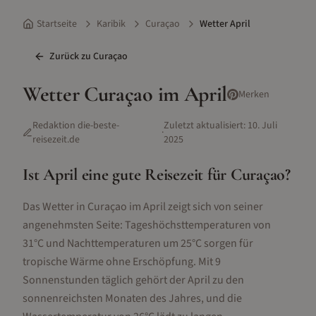
Startseite
Karibik
Curaçao
Wetter April
Zurück zu
Curaçao
Wetter
Curaçao
im
April
Merken
Redaktion die-beste-
Zuletzt aktualisiert:
10. Juli
·
reisezeit.de
2025
Ist
April
eine gute Reisezeit für
Curaçao
?
Das Wetter in Curaçao im April zeigt sich von seiner
angenehmsten Seite: Tageshöchsttemperaturen von
31°C und Nachttemperaturen um 25°C sorgen für
tropische Wärme ohne Erschöpfung. Mit 9
Sonnenstunden täglich gehört der April zu den
sonnenreichsten Monaten des Jahres, und die