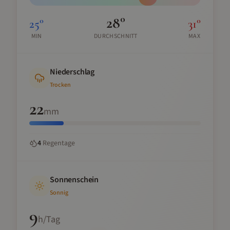
28
°
25
°
31
°
MIN
DURCHSCHNITT
MAX
Niederschlag
Trocken
22
mm
4
Regentage
Sonnenschein
Sonnig
9
h/Tag