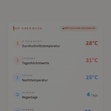
AUF EINEN BLICK
EMPFOHLENER REISEMONAT
Kennwert
Wert
28
°C
Ø TAG & NACHT
Durchschnittstemperatur
31
°C
TAGSÜBER
Tageshöchstwerte
25
°C
NACHTS
Nachttemperatur
4
IM MONAT
Tage
Regentage
IM MONAT