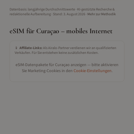
Datenbasis: langjährige Durchschnittswerte · KI-gestützte Recherche &
redaktionelle Aufbereitung
· Stand:
3. August 2026
·
Mehr zur Methodik
eSIM für
Curaçao
– mobiles Internet
📱
Affiliate-Links:
Als Airalo-Partner verdienen wir an qualifizierten
Verkäufen. Für Sie entstehen keine zusätzlichen Kosten.
eSIM-Datenpakete für
Curaçao
anzeigen — bitte aktivieren
Sie Marketing-Cookies in den
Cookie-Einstellungen
.