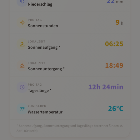
22
mm
Niederschlag
9
PRO TAG
h
Sonnenstunden
06:25
LOKALZEIT
Sonnenaufgang *
18:49
LOKALZEIT
Sonnenuntergang *
12
h
24
min
PRO TAG
Tageslänge *
26
°C
ZUM BADEN
Wassertemperatur
* Sonnenaufgang, Sonnenuntergang und Tageslänge berechnet für den 15.
April
(Ortszeit).