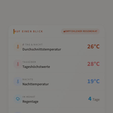
AUF EINEN BLICK
EMPFOHLENER REISEMONAT
Kennwert
Wert
26
°C
Ø TAG & NACHT
Durchschnittstemperatur
28
°C
TAGSÜBER
Tageshöchstwerte
19
°C
NACHTS
Nachttemperatur
4
IM MONAT
Tage
Regentage