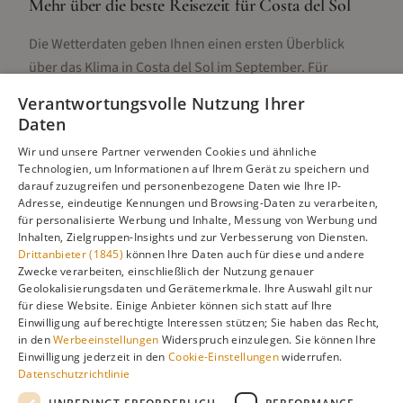
Mehr über die beste Reisezeit für
Costa del Sol
Die Wetterdaten geben Ihnen einen ersten Überblick
über das Klima in
Costa del Sol
im
September
. Für
detaillierte Informationen zur besten Reisezeit,
Verantwortungsvolle Nutzung Ihrer
regionalen Unterschieden, Aktivitäten und Reisetipps
Daten
besuchen Sie unsere Hauptseite:
Wir und unsere Partner verwenden Cookies und ähnliche
Technologien, um Informationen auf Ihrem Gerät zu speichern und
darauf zuzugreifen und personenbezogene Daten wie Ihre IP-
Adresse, eindeutige Kennungen und Browsing-Daten zu verarbeiten,
Alle Infos zur besten Reisezeit
Costa del Sol
für personalisierte Werbung und Inhalte, Messung von Werbung und
Inhalten, Zielgruppen-Insights und zur Verbesserung von Diensten.
Drittanbieter (1845)
können Ihre Daten auch für diese und andere
Zwecke verarbeiten, einschließlich der Nutzung genauer
Geolokalisierungsdaten und Gerätemerkmale. Ihre Auswahl gilt nur
Gefällt dir diese Seite? Teile sie auf Pinterest!
für diese Website. Einige Anbieter können sich statt auf Ihre
Einwilligung auf berechtigte Interessen stützen; Sie haben das Recht,
Auf Pinterest merken
in den
Werbeeinstellungen
Widerspruch einzulegen. Sie können Ihre
Einwilligung jederzeit in den
Cookie-Einstellungen
widerrufen.
Datenschutzrichtlinie