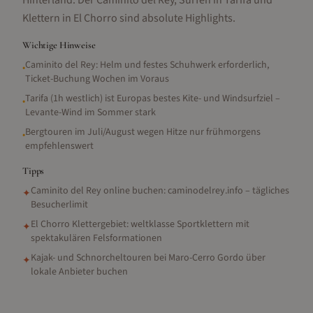
Hinterland. Der Caminito del Rey, Surfen in Tarifa und
Klettern in El Chorro sind absolute Highlights.
Wichtige Hinweise
Caminito del Rey: Helm und festes Schuhwerk erforderlich,
•
Ticket-Buchung Wochen im Voraus
Tarifa (1h westlich) ist Europas bestes Kite- und Windsurfziel –
•
Levante-Wind im Sommer stark
Bergtouren im Juli/August wegen Hitze nur frühmorgens
•
empfehlenswert
Tipps
Caminito del Rey online buchen: caminodelrey.info – tägliches
✦
Besucherlimit
El Chorro Klettergebiet: weltklasse Sportklettern mit
✦
spektakulären Felsformationen
Kajak- und Schnorcheltouren bei Maro-Cerro Gordo über
✦
lokale Anbieter buchen