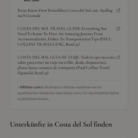
Reise Know-How Reiseführer Costa del Sol: mit Ausflug
nach Granada
COSTA DEL SOL TRAVEL GUIDE: Everything You
Need To Know To Have An Amazing Journey From
Accommodation, Dishes To Transportation Tips (PAUL
COLLINS TRAVELS ENG, Band 32)
COSTA DEL SOL GUÍA DE VIAJE: Todo lo que necesita
saber para tener un viaje increíble, desde alojamiento,
platos hasta consejos de transporte (Paul Collins Travel
(Spanish), Band 32)
ℹ️
Affiliate-Links:
Als Amazon-Partner verdienen wir an
qualifizierten Verkäufen über diese Links. Für Sie entstehen keine
zusätzlichen Kosten.
Unterkünfte in
Costa del Sol
finden