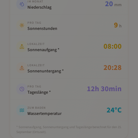
20
IM MONAT
mm
Niederschlag
9
PRO TAG
h
Sonnenstunden
08:00
LOKALZEIT
Sonnenaufgang *
20:28
LOKALZEIT
Sonnenuntergang *
12
h
30
min
PRO TAG
Tageslänge *
24
°C
ZUM BADEN
Wassertemperatur
* Sonnenaufgang, Sonnenuntergang und Tageslänge berechnet für den 15.
September
(Ortszeit).