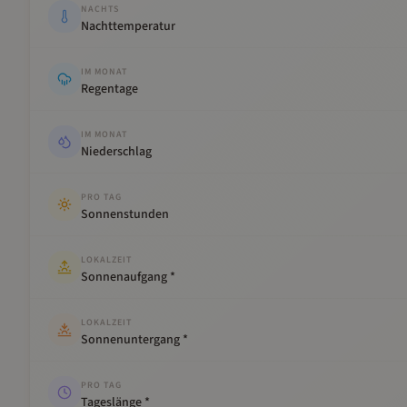
NACHTS
Nachttemperatur
IM MONAT
Regentage
IM MONAT
Niederschlag
PRO TAG
Sonnenstunden
LOKALZEIT
Sonnenaufgang *
LOKALZEIT
Sonnenuntergang *
PRO TAG
Tageslänge *