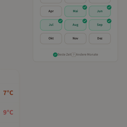
Apr
Mai
Jun
Jul
Aug
Sep
Okt
Nov
Dez
Beste Zeit
Andere Monate
?
7
°C
9
°C