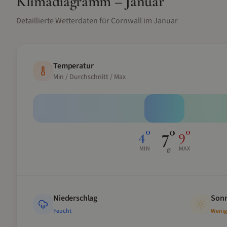
Klimadiagramm –
Januar
Detaillierte Wetterdaten für
Cornwall
im
Januar
Temperatur
Min / Durchschnitt / Max
7
°
4
°
9
°
MIN
MAX
Ø
Niederschlag
Sonn
Feucht
Wenig