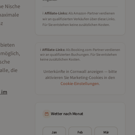
ne Nische
ℹ️
Affiliate-Links:
Als Amazon-Partner verdienen
 maximale
wir an qualifizierten Verkäufen über diese Links.
nz
Für Sie entstehen keine zusätzlichen Kosten.
 bieten
ℹ️
Affiliate-Links:
Als Booking.com-Partner verdienen
 möglich,
wir an qualifizierten Buchungen. Für Sie entstehen
keine zusätzlichen Kosten.
ische
lle, die
Unterkünfte in
Cornwall
anzeigen — bitte
aktivieren Sie Marketing-Cookies in den
Cookie-Einstellungen
.
im
Wetter nach Monat
Jan
Feb
Mär