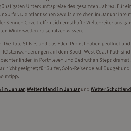
 günstigsten Unterkunftspreise des gesamten Jahres. Für ei
ür Surfer. Die atlantischen Swells erreichen im Januar ihre
er Sennen Cove treffen sich ernsthafte Wellenreiter aus ga
ten Winterwellen zu schätzen wissen.
n: Die Tate St Ives und das Eden Project haben geöffnet und
n. Küstenwanderungen auf dem South West Coast Path sind
obachter finden in Porthleven und Bedruthan Steps dramat
ar nicht geeignet; für Surfer, Solo-Reisende auf Budget und a
heimtipp.
n
im
Januar
,
Wetter
Irland
im
Januar
und
Wetter
Schottland