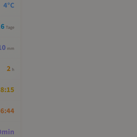
4
°C
16
Tage
10
mm
2
h
8:15
6:44
0
min