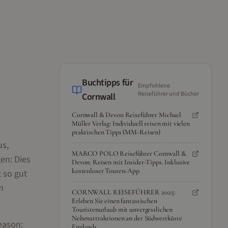
Buchtipps für
Empfohlene
Reiseführer und Bücher
Cornwall
Cornwall & Devon Reiseführer Michael
Müller Verlag: Individuell reisen mit vielen
praktischen Tipps (MM-Reisen)
us,
MARCO POLO Reiseführer Cornwall &
en: Dies
Devon: Reisen mit Insider-Tipps. Inklusive
kostenloser Touren-App
 so gut
m
CORNWALL REISEFÜHRER 2025:
Erleben Sie einen fantastischen
Touristenurlaub mit unvergesslichen
Nebenattraktionen an der Südwestküste
eason:
Englands