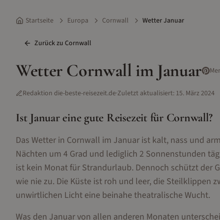
Startseite
Europa
Cornwall
Wetter Januar
Zurück zu
Cornwall
Wetter
Cornwall
im
Januar
Me
Redaktion die-beste-reisezeit.de
·
Zuletzt aktualisiert:
15. März 2024
Ist
Januar
eine gute Reisezeit für
Cornwall
?
Das Wetter in Cornwall im Januar ist kalt, nass und a
Nächten um 4 Grad und lediglich 2 Sonnenstunden tägli
ist kein Monat für Strandurlaub. Dennoch schützt der G
wie nie zu. Die Küste ist roh und leer, die Steilklipp
unwirtlichen Licht eine beinahe theatralische Wucht.
Was den Januar von allen anderen Monaten unterscheidet,