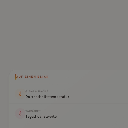
AUF EINEN BLICK
Kennwert
Wert
Ø TAG & NACHT
Durchschnittstemperatur
TAGSÜBER
Tageshöchstwerte