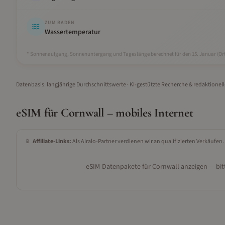
ZUM BADEN
Wassertemperatur
* Sonnenaufgang, Sonnenuntergang und Tageslänge berechnet für den 15.
Januar
(Ort
Datenbasis: langjährige Durchschnittswerte · KI-gestützte Recherche & redaktionel
eSIM für
Cornwall
– mobiles Internet
📱
Affiliate-Links:
Als Airalo-Partner verdienen wir an qualifizierten Verkäufen.
eSIM-Datenpakete für
Cornwall
anzeigen — bitt