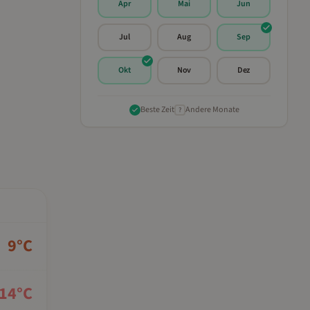
Apr
Mai
Jun
Jul
Aug
Sep
Okt
Nov
Dez
Beste Zeit
Andere Monate
?
9
°C
14
°C