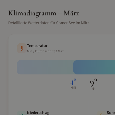
Klimadiagramm –
März
Detaillierte Wetterdaten für
Comer See
im
März
Temperatur
Min / Durchschnitt / Max
9
°
4
°
MIN
Ø
Niederschlag
Sonn