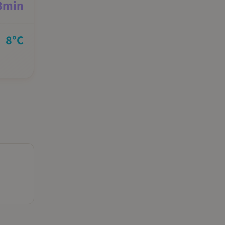
8
min
8
°C