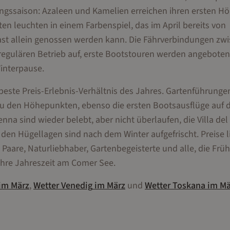
rühlingssaison: Azaleen und Kamelien erreichen ihren ersten H
n leuchten in einem Farbenspiel, das im April bereits von
ast allein genossen werden kann. Die Fährverbindungen zw
egulären Betrieb auf, erste Bootstouren werden angeboten
interpause.
beste Preis-Erlebnis-Verhältnis des Jahres. Gartenführunge
ren zu den Höhepunkten, ebenso die ersten Bootsausflüge auf
na sind wieder belebt, aber nicht überlaufen, die Villa del
 den Hügellagen sind nach dem Winter aufgefrischt. Preise 
Paare, Naturliebhaber, Gartenbegeisterte und alle, die Früh
 ihre Jahreszeit am Comer See.
im
März
,
Wetter
Venedig
im
März
und
Wetter
Toskana
im
Mä