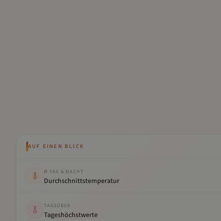
AUF EINEN BLICK
Kennwert
Wert
Ø TAG & NACHT
Durchschnittstemperatur
TAGSÜBER
Tageshöchstwerte