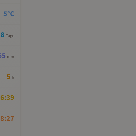
5
°C
8
Tage
65
mm
5
h
6:39
8:27