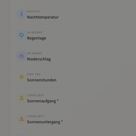
NACHTS
Nachttemperatur
IM MONAT
Regentage
IM MONAT
Niederschlag
PRO TAG
Sonnenstunden
LOKALZEIT
Sonnenaufgang *
LOKALZEIT
Sonnenuntergang *