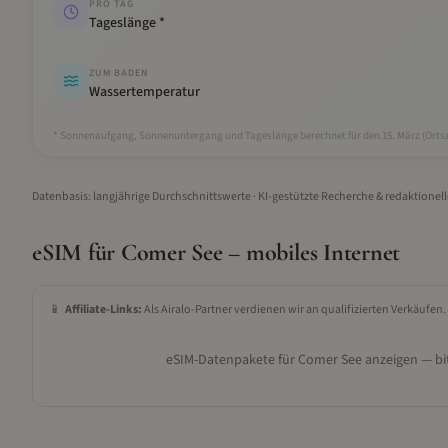
PRO TAG
Tageslänge *
ZUM BADEN
Wassertemperatur
* Sonnenaufgang, Sonnenuntergang und Tageslänge berechnet für den 15.
März
(Ortsz
Datenbasis: langjährige Durchschnittswerte · KI-gestützte Recherche & redaktionel
eSIM für
Comer See
– mobiles Internet
📱
Affiliate-Links:
Als Airalo-Partner verdienen wir an qualifizierten Verkäufen.
eSIM-Datenpakete für
Comer See
anzeigen — bit