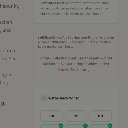
ℹ️
Affiliate-Links:
Als Amazon-Partner verdienen
öhepunkt,
wir an qualifizierten Verkäufen über diese Links.
Für Sie entstehen keine zusätzlichen Kosten.
ischen
, und
ℹ️
Affiliate-Links:
Als Booking.com-Partner verdienen
wir an qualifizierten Buchungen. Für Sie entstehen
keine zusätzlichen Kosten.
n durch
 dem See
Unterkünfte in
Comer See
anzeigen — bitte
aktivieren Sie Marketing-Cookies in den
Cookie-Einstellungen
.
liegen
ling,
Wetter nach Monat
rz
.
Jan
Feb
Mär