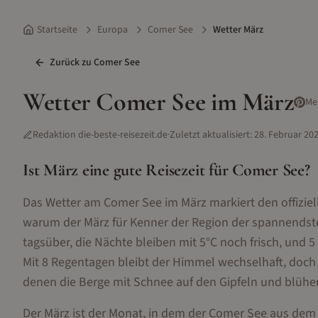
Startseite
Europa
Comer See
Wetter März
Zurück zu
Comer See
Wetter
Comer See
im
März
Me
Redaktion die-beste-reisezeit.de
·
Zuletzt aktualisiert:
28. Februar 20
Ist
März
eine gute Reisezeit für
Comer See
?
Das Wetter am Comer See im März markiert den offiziel
warum der März für Kenner der Region der spannendste
tagsüber, die Nächte bleiben mit 5°C noch frisch, und 
Mit 8 Regentagen bleibt der Himmel wechselhaft, doch 
denen die Berge mit Schnee auf den Gipfeln und blühe
Der März ist der Monat, in dem der Comer See aus dem