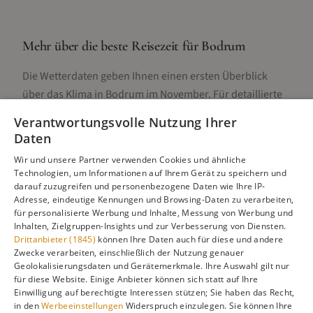
Mehr über die beste Reisezeit für
Bodrum
Die Wetterdaten geben Ihnen einen ersten Überblick
über das Klima in
Bodrum
im
November
. Für detaillierte
Informationen zur besten Reisezeit, regionalen
Verantwortungsvolle Nutzung Ihrer
Unterschieden, Aktivitäten und Reisetipps besuchen Sie
Daten
unsere Hauptseite:
Wir und unsere Partner verwenden Cookies und ähnliche
Technologien, um Informationen auf Ihrem Gerät zu speichern und
darauf zuzugreifen und personenbezogene Daten wie Ihre IP-
Adresse, eindeutige Kennungen und Browsing-Daten zu verarbeiten,
Alle Infos zur besten Reisezeit
Bodrum
für personalisierte Werbung und Inhalte, Messung von Werbung und
Inhalten, Zielgruppen-Insights und zur Verbesserung von Diensten.
Drittanbieter (1845)
können Ihre Daten auch für diese und andere
Zwecke verarbeiten, einschließlich der Nutzung genauer
Geolokalisierungsdaten und Gerätemerkmale. Ihre Auswahl gilt nur
Gefällt dir diese Seite? Teile sie auf Pinterest!
für diese Website. Einige Anbieter können sich statt auf Ihre
Einwilligung auf berechtigte Interessen stützen; Sie haben das Recht,
Auf Pinterest merken
in den
Werbeeinstellungen
Widerspruch einzulegen. Sie können Ihre