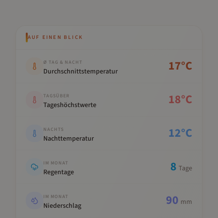
AUF EINEN BLICK
Kennwert
Wert
17
°C
Ø TAG & NACHT
Durchschnittstemperatur
18
°C
TAGSÜBER
Tageshöchstwerte
12
°C
NACHTS
Nachttemperatur
8
IM MONAT
Tage
Regentage
90
IM MONAT
mm
Niederschlag