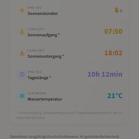
6
PRO TAG
h
Sonnenstunden
07:50
LOKALZEIT
Sonnenaufgang *
18:02
LOKALZEIT
Sonnenuntergang *
10
h
12
min
PRO TAG
Tageslänge *
21
°C
ZUM BADEN
Wassertemperatur
* Sonnenaufgang, Sonnenuntergang und Tageslänge berechnet für den 15.
November
(Ortszeit).
Datenbasis: langjährige Durchschnittswerte · KI-gestützte Recherche &