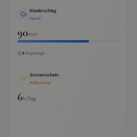
Niederschlag
Feucht
90
mm
8
Regentage
Sonnenschein
Mäßig sonnig
6
h/Tag