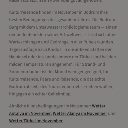
Reisen schätzt, ist im November gut aufgehoben.
Kulturreisende finden im November in Bodrum ihre
besten Bedingungen des gesamten Jahres. Die Bodrum-
Burg mit dem Unterwasserarchäologiemuseum — einem
der bedeutendsten seiner Art weltweit — lässt sich ohne
Warteschlangen und Gedränge in aller Ruhe erkunden.
Tagesausflüge nach Knidos, in die antiken Stätten der
Halbinsel oder ins Landesinnere der Türkei sind bei den
milden Temperaturen angenehm. Für Strand- und
Sonnenurlauber ist der Monat weniger geeignet, für
Kulturreisende, Paare und Reisende, die das echte
Bodrum abseits des Touristenbetriebs erleben wollen,
hingegen ein echter Geheimtipp.
Ähnliche Klimabedingungen im
November
:
Wetter
Antalya
im
November
,
Wetter
Alanya
im
November
und
Wetter
Türkei
im
November
.