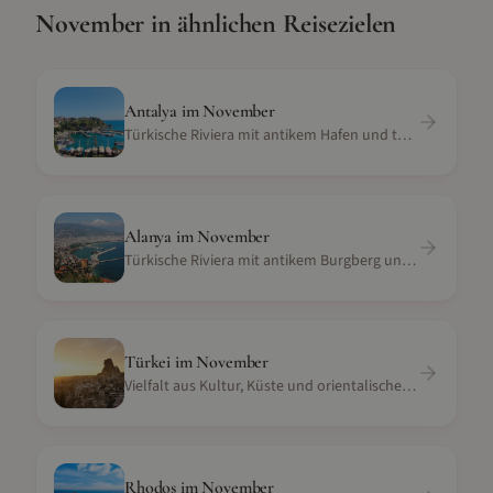
November
in ähnlichen Reisezielen
Antalya
im
November
Türkische Riviera mit antikem Hafen und türkisem Meer
Alanya
im
November
Türkische Riviera mit antikem Burgberg und langen Sandstränden
Türkei
im
November
Vielfalt aus Kultur, Küste und orientalischem Flair
Rhodos
im
November