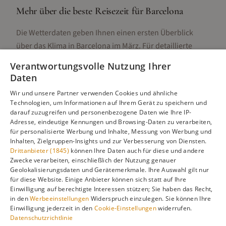
Mehr über die beste Reisezeit für
Barcelona
Die Wetterdaten geben Ihnen einen ersten Überblick
über das Klima in
Barcelona
im
März
. Für detaillierte
Informationen zur besten Reisezeit, regionalen
Verantwortungsvolle Nutzung Ihrer
Unterschieden, Aktivitäten und Reisetipps besuchen Sie
Daten
unsere Hauptseite:
Wir und unsere Partner verwenden Cookies und ähnliche
Technologien, um Informationen auf Ihrem Gerät zu speichern und
darauf zuzugreifen und personenbezogene Daten wie Ihre IP-
Adresse, eindeutige Kennungen und Browsing-Daten zu verarbeiten,
Alle Infos zur besten Reisezeit
Barcelona
für personalisierte Werbung und Inhalte, Messung von Werbung und
Inhalten, Zielgruppen-Insights und zur Verbesserung von Diensten.
Drittanbieter (1845)
können Ihre Daten auch für diese und andere
Zwecke verarbeiten, einschließlich der Nutzung genauer
Geolokalisierungsdaten und Gerätemerkmale. Ihre Auswahl gilt nur
Gefällt dir diese Seite? Teile sie auf Pinterest!
für diese Website. Einige Anbieter können sich statt auf Ihre
Einwilligung auf berechtigte Interessen stützen; Sie haben das Recht,
Auf Pinterest merken
in den
Werbeeinstellungen
Widerspruch einzulegen. Sie können Ihre
Einwilligung jederzeit in den
Cookie-Einstellungen
widerrufen.
Datenschutzrichtlinie