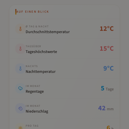
AUF EINEN BLICK
Kennwert
Wert
12
°C
Ø TAG & NACHT
Durchschnittstemperatur
15
°C
TAGSÜBER
Tageshöchstwerte
9
°C
NACHTS
Nachttemperatur
5
IM MONAT
Tage
Regentage
42
IM MONAT
mm
Niederschlag
6
PRO TAG