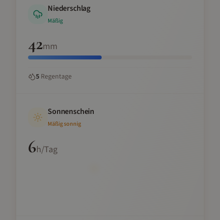
Niederschlag
Mäßig
42
mm
5
Regentage
Sonnenschein
Mäßig sonnig
6
h/Tag