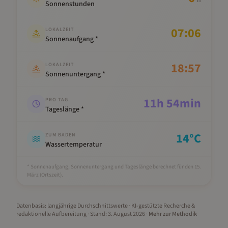
h
Sonnenstunden
07:06
LOKALZEIT
Sonnenaufgang *
18:57
LOKALZEIT
Sonnenuntergang *
11
h
54
min
PRO TAG
Tageslänge *
14
°C
ZUM BADEN
Wassertemperatur
* Sonnenaufgang, Sonnenuntergang und Tageslänge berechnet für den 15.
März
(Ortszeit).
Datenbasis: langjährige Durchschnittswerte · KI-gestützte Recherche &
redaktionelle Aufbereitung
· Stand:
3. August 2026
·
Mehr zur Methodik