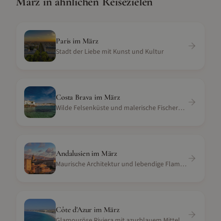
März
in ähnlichen Reisezielen
Paris
im
März
Stadt der Liebe mit Kunst und Kultur
Costa Brava
im
März
Wilde Felsenküste und malerische Fischerdörfer in Katalonien
Andalusien
im
März
Maurische Architektur und lebendige Flamenco-Kultur
Côte d'Azur
im
März
Glamouröse Riviera mit azurblauem Mittelmeer und Yachthäfen