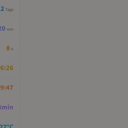
12
Tage
20
mm
8
h
6:26
9:47
8
min
27
°C