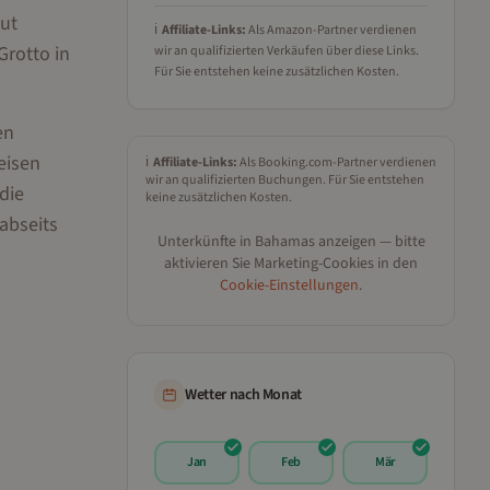
ut
ℹ️
Affiliate-Links:
Als Amazon-Partner verdienen
Grotto in
wir an qualifizierten Verkäufen über diese Links.
Für Sie entstehen keine zusätzlichen Kosten.
en
eisen
ℹ️
Affiliate-Links:
Als Booking.com-Partner verdienen
wir an qualifizierten Buchungen. Für Sie entstehen
die
keine zusätzlichen Kosten.
abseits
Unterkünfte in
Bahamas
anzeigen — bitte
aktivieren Sie Marketing-Cookies in den
Cookie-Einstellungen
.
Wetter nach Monat
Jan
Feb
Mär