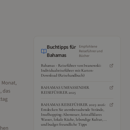
Buchtipps für
Empfohlene
Reiseführer und
Bahamas
Bücher
Bahamas - Reiseführer von Iwanowski:
Individualreiseführer mit Karten-
Download (Reisehandbuch)
n Monat,
BAHAMAS UMFASSENDER
, das
REISEFÜHRER 2025
ttag
BAHAMAS REISEFÜHRER 2025-2026:
Entdecken Sie atemberaubende Strände,
Inselhopping-Abenteuer, kristallklares
d
Wasser, lokale Küche, lebendige Kultur, ...
und budget freundliche Tipps
chen