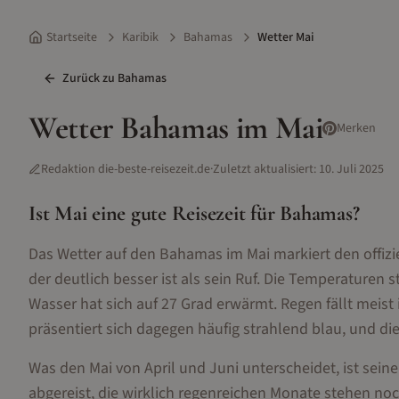
Startseite
Karibik
Bahamas
Wetter Mai
Zurück zu
Bahamas
Wetter
Bahamas
im
Mai
Merken
Redaktion die-beste-reisezeit.de
·
Zuletzt aktualisiert:
10. Juli 2025
Ist
Mai
eine gute Reisezeit für
Bahamas
?
Das Wetter auf den Bahamas im Mai markiert den offiziel
der deutlich besser ist als sein Ruf. Die Temperaturen
Wasser hat sich auf 27 Grad erwärmt. Regen fällt meist
präsentiert sich dagegen häufig strahlend blau, und di
Was den Mai von April und Juni unterscheidet, ist se
abgereist, die wirklich regenreichen Monate stehen noc