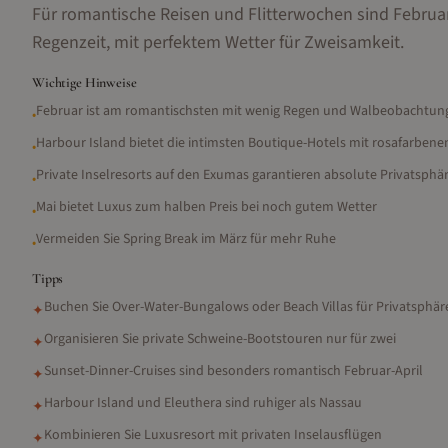
Für romantische Reisen und Flitterwochen sind Februar
Regenzeit, mit perfektem Wetter für Zweisamkeit.
Wichtige Hinweise
Februar ist am romantischsten mit wenig Regen und Walbeobachtun
•
Harbour Island bietet die intimsten Boutique-Hotels mit rosafarben
•
Private Inselresorts auf den Exumas garantieren absolute Privatsphä
•
Mai bietet Luxus zum halben Preis bei noch gutem Wetter
•
Vermeiden Sie Spring Break im März für mehr Ruhe
•
Tipps
Buchen Sie Over-Water-Bungalows oder Beach Villas für Privatsphär
✦
Organisieren Sie private Schweine-Bootstouren nur für zwei
✦
Sunset-Dinner-Cruises sind besonders romantisch Februar-April
✦
Harbour Island und Eleuthera sind ruhiger als Nassau
✦
Kombinieren Sie Luxusresort mit privaten Inselausflügen
✦