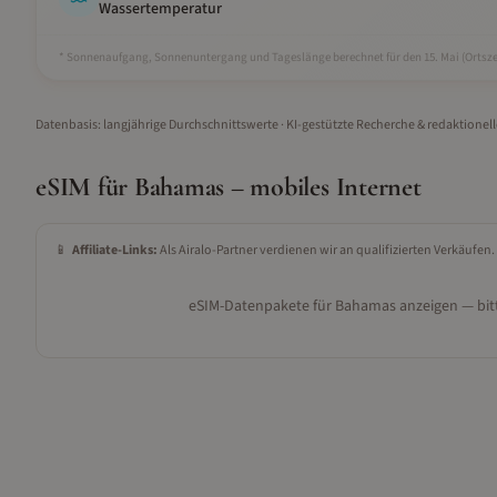
Wassertemperatur
* Sonnenaufgang, Sonnenuntergang und Tageslänge berechnet für den 15.
Mai
(Ortsze
Datenbasis: langjährige Durchschnittswerte · KI-gestützte Recherche & redaktionel
eSIM für
Bahamas
– mobiles Internet
📱
Affiliate-Links:
Als Airalo-Partner verdienen wir an qualifizierten Verkäufen.
eSIM-Datenpakete für
Bahamas
anzeigen — bitt