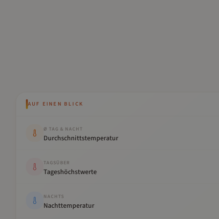
AUF EINEN BLICK
Kennwert
Wert
Ø TAG & NACHT
Durchschnittstemperatur
TAGSÜBER
Tageshöchstwerte
NACHTS
Nachttemperatur