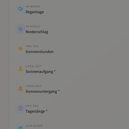
IM MONAT
Regentage
IM MONAT
Niederschlag
PRO TAG
Sonnenstunden
LOKALZEIT
Sonnenaufgang *
LOKALZEIT
Sonnenuntergang *
PRO TAG
Tageslänge *
ZUM BADEN