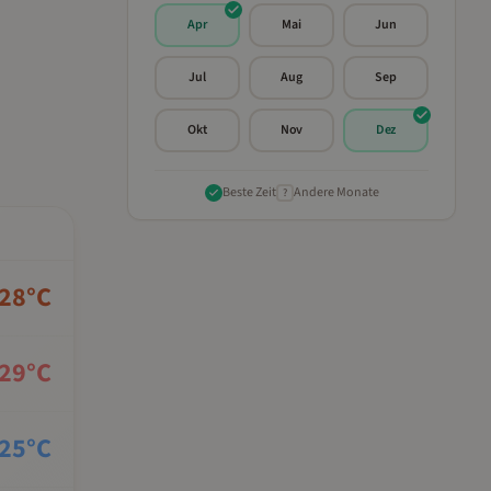
Apr
Mai
Jun
Jul
Aug
Sep
Okt
Nov
Dez
Beste Zeit
Andere Monate
?
28
°C
29
°C
25
°C