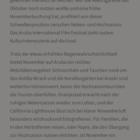
gewinnen merklich an Betrieb. Wer die Niedrigpreise des
Oktober noch nutzen wollte und eine frühe
Novemberbuchung hat, profitiert von dieser
Schwellenposition zwischen Neben- und Hochsaison.
Das Aruba International Film Festival zieht zudem
Kulturinteressierte auf die Insel.
Trotz der etwas erhöhten Regenwahrscheinlichkeit
bietet November auf Aruba ein reiches
Aktivitätenangebot: Schnorcheln und Tauchen rund um
das Antilla-Wrack und die Korallengärten bei Arashi sind
weiterhin lohnenswert, bevor die Hochsaisontouristen
die Touren überfüllen. Oranjestad erwacht nach der
ruhigen Nebensaison wieder zum Leben, und der
California Lighthouse lässt sich bei klarer Novemberluft
besonders eindrucksvoll fotografieren. Für Familien, die
in den Herbstferien reisen, oder Paare, die den Übergang
zur Hochsaison nutzen möchten, ist November ein