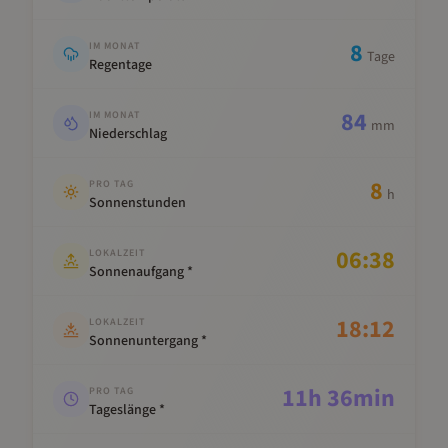
8
IM MONAT
Tage
Regentage
84
IM MONAT
mm
Niederschlag
8
PRO TAG
h
Sonnenstunden
06:38
LOKALZEIT
Sonnenaufgang *
18:12
LOKALZEIT
Sonnenuntergang *
11
h
36
min
PRO TAG
Tageslänge *