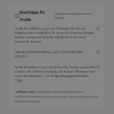
Buchtipps für
Empfohlene Reiseführer und
Bücher
Aruba
Aruba Reiseführer 2025/2026: Erkunden Sie wie ein
Einheimischer: Entdecken Sie versteckte Juwelen, Straßen
Imbisse, entspannte Strände und den Geist der Insel
jenseits der Resorts
ARUBA REISEFÜHRER 2026 UND DARÜBER
HINAUS
Aruba Reiseführer 2026: Entdecken Sie Arubas natürlichen
Charme, die schönsten Strände, die Kultur, Abenteuer und
versteckten Juwelen – mit Budgetplanung und Insider-
Tipps.
ℹ️
Affiliate-Links:
Als Amazon-Partner verdienen wir an
qualifizierten Verkäufen über diese Links. Für Sie entstehen keine
zusätzlichen Kosten.