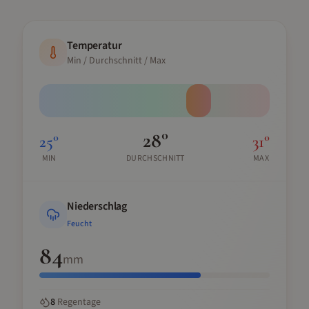
Temperatur
Min / Durchschnitt / Max
28
°
25
°
31
°
MIN
DURCHSCHNITT
MAX
Niederschlag
Feucht
84
mm
8
Regentage