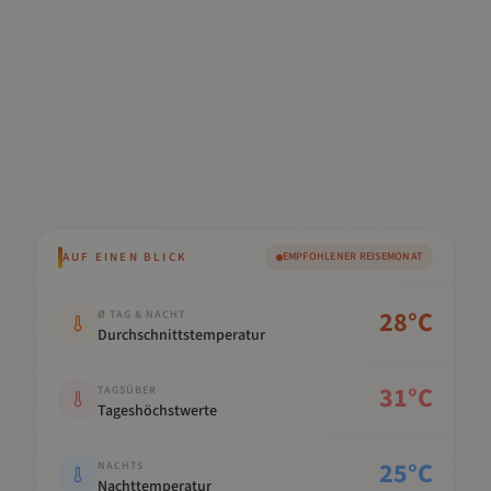
AUF EINEN BLICK
EMPFOHLENER REISEMONAT
Kennwert
Wert
28
°C
Ø TAG & NACHT
Durchschnittstemperatur
31
°C
TAGSÜBER
Tageshöchstwerte
25
°C
NACHTS
Nachttemperatur