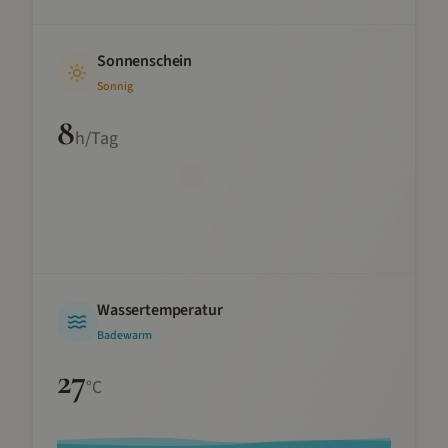
Sonnenschein
Sonnig
8
h/Tag
Wassertemperatur
Badewarm
27
°C