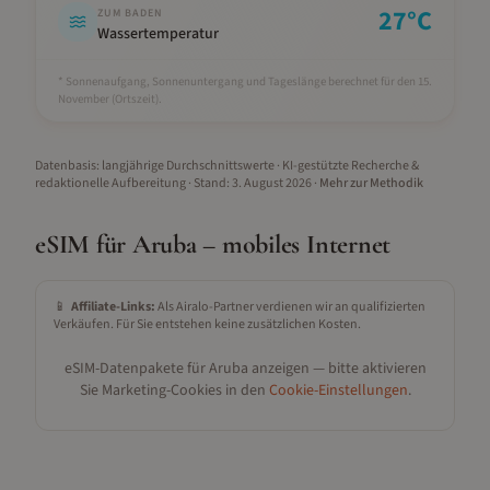
27
°C
ZUM BADEN
Wassertemperatur
* Sonnenaufgang, Sonnenuntergang und Tageslänge berechnet für den 15.
November
(Ortszeit).
Datenbasis: langjährige Durchschnittswerte · KI-gestützte Recherche &
redaktionelle Aufbereitung
· Stand:
3. August 2026
·
Mehr zur Methodik
eSIM für
Aruba
– mobiles Internet
📱
Affiliate-Links:
Als Airalo-Partner verdienen wir an qualifizierten
Verkäufen. Für Sie entstehen keine zusätzlichen Kosten.
eSIM-Datenpakete für
Aruba
anzeigen — bitte aktivieren
Sie Marketing-Cookies in den
Cookie-Einstellungen
.