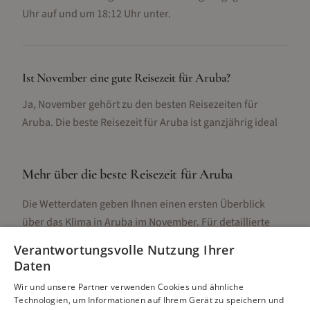
Uhr auf und um 18:12 Uhr unter.
Ist November eine gute Reisezeit für Aruba?
Ja, November gehört zu den besten Reisezeiten für
Aruba. Die beste Reisezeit für Aruba ist ganzjährig ideal
Mehr über die beste Reisezeit für
Aruba
Die Wetterdaten geben Ihnen einen ersten Überblick
über das Klima in
Aruba
im
November
. Für detaillierte
Informationen zur besten Reisezeit, regionalen
Verantwortungsvolle Nutzung Ihrer
Unterschieden, Aktivitäten und Reisetipps besuchen Sie
Daten
unsere Hauptseite:
Wir und unsere Partner verwenden Cookies und ähnliche
Technologien, um Informationen auf Ihrem Gerät zu speichern und