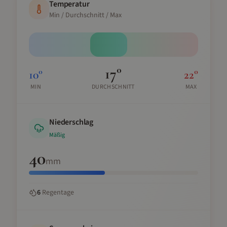
Temperatur
Min / Durchschnitt / Max
17
°
10
°
22
°
MIN
DURCHSCHNITT
MAX
Niederschlag
Mäßig
40
mm
6
Regentage