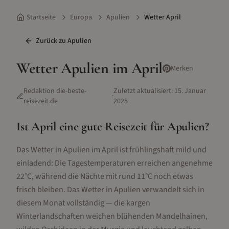
Startseite
Europa
Apulien
Wetter April
Zurück zu
Apulien
Wetter
Apulien
im
April
Merken
Redaktion die-beste-
Zuletzt aktualisiert:
15. Januar
·
reisezeit.de
2025
Ist
April
eine gute Reisezeit für
Apulien
?
Das Wetter in Apulien im April ist frühlingshaft mild und
einladend: Die Tagestemperaturen erreichen angenehme
22°C, während die Nächte mit rund 11°C noch etwas
frisch bleiben. Das Wetter in Apulien verwandelt sich in
diesem Monat vollständig — die kargen
Winterlandschaften weichen blühenden Mandelhainen,