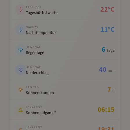
22
°C
TAGSÜBER
Tageshöchstwerte
11
°C
NACHTS
Nachttemperatur
6
IM MONAT
Tage
Regentage
40
IM MONAT
mm
Niederschlag
7
PRO TAG
h
Sonnenstunden
06:15
LOKALZEIT
Sonnenaufgang *
19:31
LOKALZEIT