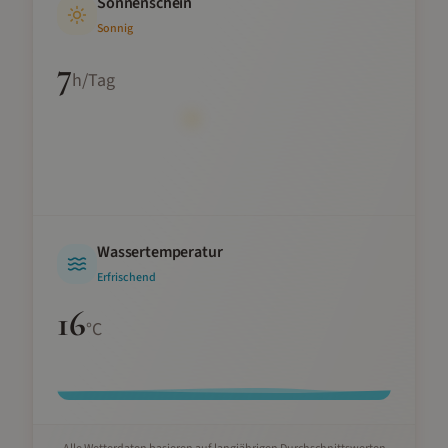
Sonnenschein
Sonnig
7
h/Tag
Wassertemperatur
Erfrischend
16
°C