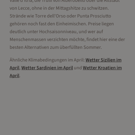
Valle d'Itria, die Trulli von Alberobello oder die Altstadt
von Lecce, ohne in der Mittagshitze zu schwitzen.
Strände wie Torre dell'Orso oder Punta Prosciutto
gehören noch fast den Einheimischen. Preise liegen
deutlich unter Hochsaisonniveau, und wer auf
Menschenmassen verzichten möchte, findet hier eine der
besten Alternativen zum überfüllten Sommer.
Ähnliche Klimabedingungen im
April
:
Wetter
Sizilien
im
April
,
Wetter
Sardinien
im
April
und
Wetter
Kroatien
im
April
.