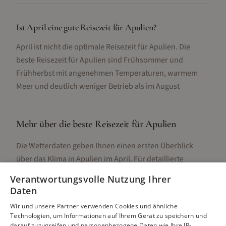
Ist April eine gute Reisezeit für Apulien?
April ist nicht die optimale Reisezeit für Apulien. Die
beste Reisezeit für Apulien sind Frühsommer und
Frühherbst mit angenehmen Temperaturen, warmem
Meer und deutlich weniger Betrieb als im August
Mehr über die beste Reisezeit für
Apulien
Die Wetterdaten geben Ihnen einen ersten Überblick
über das Klima in
Apulien
im
April
. Für detaillierte
Informationen zur besten Reisezeit, regionalen
Verantwortungsvolle Nutzung Ihrer
Unterschieden, Aktivitäten und Reisetipps besuchen Sie
Daten
unsere Hauptseite:
Wir und unsere Partner verwenden Cookies und ähnliche
Technologien, um Informationen auf Ihrem Gerät zu speichern und
darauf zuzugreifen und personenbezogene Daten wie Ihre IP-