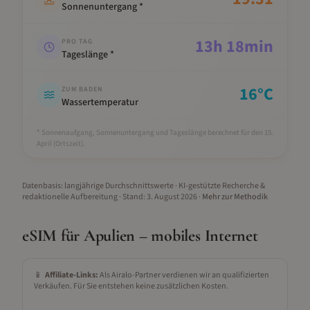
Sonnenuntergang *
13
h
18
min
PRO TAG
Tageslänge *
16
°C
ZUM BADEN
Wassertemperatur
* Sonnenaufgang, Sonnenuntergang und Tageslänge berechnet für den 15.
April
(Ortszeit).
Datenbasis: langjährige Durchschnittswerte · KI-gestützte Recherche &
redaktionelle Aufbereitung
· Stand:
3. August 2026
·
Mehr zur Methodik
eSIM für
Apulien
– mobiles Internet
📱
Affiliate-Links:
Als Airalo-Partner verdienen wir an qualifizierten
Verkäufen. Für Sie entstehen keine zusätzlichen Kosten.