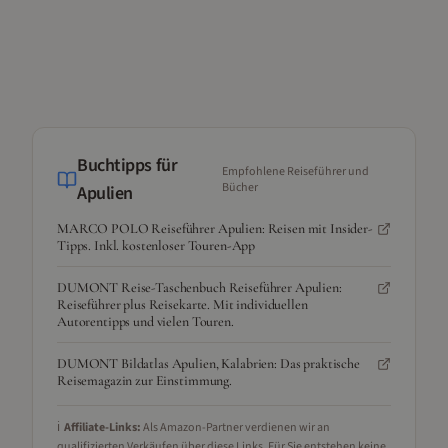
Buchtipps für
Empfohlene Reiseführer und
Bücher
Apulien
MARCO POLO Reiseführer Apulien: Reisen mit Insider-
Tipps. Inkl. kostenloser Touren-App
DUMONT Reise-Taschenbuch Reiseführer Apulien:
Reiseführer plus Reisekarte. Mit individuellen
Autorentipps und vielen Touren.
DUMONT Bildatlas Apulien, Kalabrien: Das praktische
Reisemagazin zur Einstimmung.
ℹ️
Affiliate-Links:
Als Amazon-Partner verdienen wir an
qualifizierten Verkäufen über diese Links. Für Sie entstehen keine