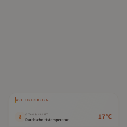
AUF EINEN BLICK
Kennwert
Wert
17
°C
Ø TAG & NACHT
Durchschnittstemperatur