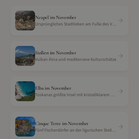
Neapel
im
November
Ursprüngliches Stadtleben am Fuße des Vesuvs
Sizilien
im
November
Vulkan Ätna und mediterrane Kulturschätze
Elba
im
November
Toskanas größte Insel mit kristallklarem Wasser
Cinque Terre
im
November
Fünf Fischerdörfer an der ligurischen Steilküste