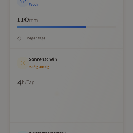
Feucht
110
mm
11
Regentage
Sonnenschein
Mäßig sonnig
4
h/Tag