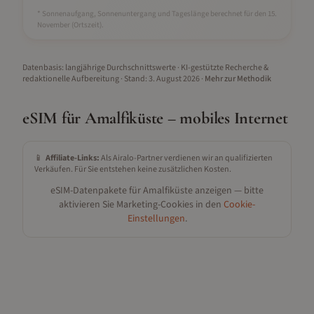
* Sonnenaufgang, Sonnenuntergang und Tageslänge berechnet für den 15.
November
(Ortszeit).
Datenbasis: langjährige Durchschnittswerte · KI-gestützte Recherche &
redaktionelle Aufbereitung
· Stand:
3. August 2026
·
Mehr zur Methodik
eSIM für
Amalfiküste
– mobiles Internet
📱
Affiliate-Links:
Als Airalo-Partner verdienen wir an qualifizierten
Verkäufen. Für Sie entstehen keine zusätzlichen Kosten.
eSIM-Datenpakete für
Amalfiküste
anzeigen — bitte
aktivieren Sie Marketing-Cookies in den
Cookie-
Einstellungen
.