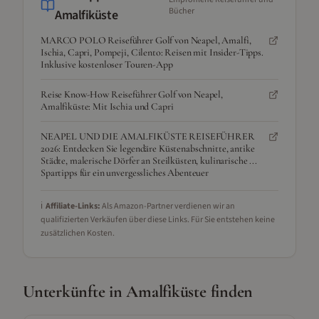
Bücher
Amalfiküste
MARCO POLO Reiseführer Golf von Neapel, Amalfi,
Ischia, Capri, Pompeji, Cilento: Reisen mit Insider-Tipps.
Inklusive kostenloser Touren-App
Reise Know-How Reiseführer Golf von Neapel,
Amalfiküste: Mit Ischia und Capri
NEAPEL UND DIE AMALFIKÜSTE REISEFÜHRER
2026: Entdecken Sie legendäre Küstenabschnitte, antike
Städte, malerische Dörfer an Steilküsten, kulinarische ...
Spartipps für ein unvergessliches Abenteuer
ℹ️
Affiliate-Links:
Als Amazon-Partner verdienen wir an
qualifizierten Verkäufen über diese Links. Für Sie entstehen keine
zusätzlichen Kosten.
Unterkünfte in
Amalfiküste
finden