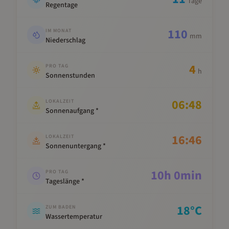
Tage
Regentage
110
IM MONAT
mm
Niederschlag
4
PRO TAG
h
Sonnenstunden
06:48
LOKALZEIT
Sonnenaufgang *
16:46
LOKALZEIT
Sonnenuntergang *
10
h
0
min
PRO TAG
Tageslänge *
18
°C
ZUM BADEN
Wassertemperatur