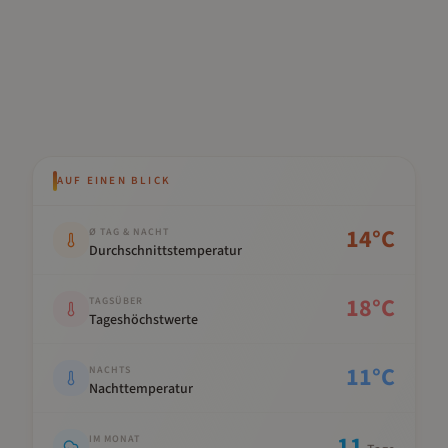
AUF EINEN BLICK
Kennwert
Wert
14
°C
Ø TAG & NACHT
Durchschnittstemperatur
18
°C
TAGSÜBER
Tageshöchstwerte
11
°C
NACHTS
Nachttemperatur
11
IM MONAT