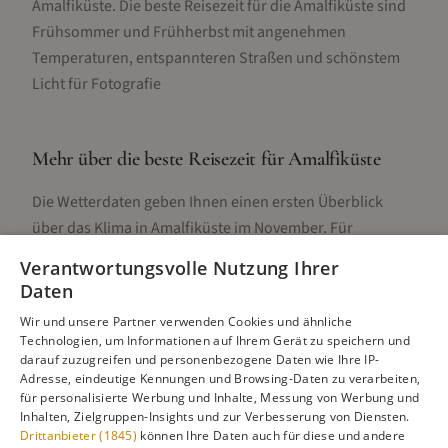
Amalfiküste. Die beste Reisezeit für die Amalfiküste sind
Frühsommer und Frühherbst mit angenehmen
Temperaturen, entspannteren Straßen und schönstem
Licht für Fotografie
Mehr über die beste Reisezeit für
Amalfiküste
Die Wetterdaten geben Ihnen einen ersten Überblick
über das Klima in
Amalfiküste
im
November
. Für
detaillierte Informationen zur besten Reisezeit,
Verantwortungsvolle Nutzung Ihrer
regionalen Unterschieden, Aktivitäten und Reisetipps
Daten
besuchen Sie unsere Hauptseite:
Wir und unsere Partner verwenden Cookies und ähnliche
Technologien, um Informationen auf Ihrem Gerät zu speichern und
darauf zuzugreifen und personenbezogene Daten wie Ihre IP-
Adresse, eindeutige Kennungen und Browsing-Daten zu verarbeiten,
Alle Infos zur besten Reisezeit
Amalfiküste
für personalisierte Werbung und Inhalte, Messung von Werbung und
Inhalten, Zielgruppen-Insights und zur Verbesserung von Diensten.
Drittanbieter (1845)
können Ihre Daten auch für diese und andere