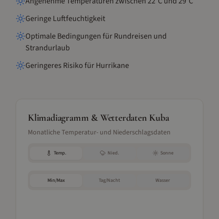
Angenehme Temperaturen zwischen 22°C und 29°C
Geringe Luftfeuchtigkeit
Optimale Bedingungen für Rundreisen und
Strandurlaub
Geringeres Risiko für Hurrikane
Klimadiagramm & Wetterdaten
Kuba
Monatliche Temperatur- und Niederschlagsdaten
Temp.
Nied.
Sonne
Min/Max
Tag/Nacht
Wasser