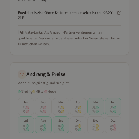
Baedeker Reiseführer Kuba: mit praktischer Karte EASY
ZIP
ℹ️
Affiliate-Links:
Als Amazon-Partner verdienen wir an
qualifizierten Verkäufen über diese Links. Für Sie entstehen keine
zusätzlichen Kosten.
Andrang & Preise
Wann
Kuba
günstig und ruhig ist
Niedrig
Mittel
Hoch
Jan
Feb
Mär
Apr
Mai
Jun
Jul
Aug
Sep
Okt
Nov
Dez