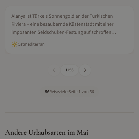
Alanya
Alanya ist Türkeis Sonnengold an der Türkischen
Riviera – eine bezaubernde Küstenstadt mit einer
imposanten Seldschuken-Festung auf schroffen
Klippen, dem berühmten Kleopatra-Strand und
Ostmediterran
unschlagbarem Preis-Leistungs-Verhältnis.
1
/
56
56
Reiseziele
Seite
1
von
56
Andere Urlaubsarten im
Mai