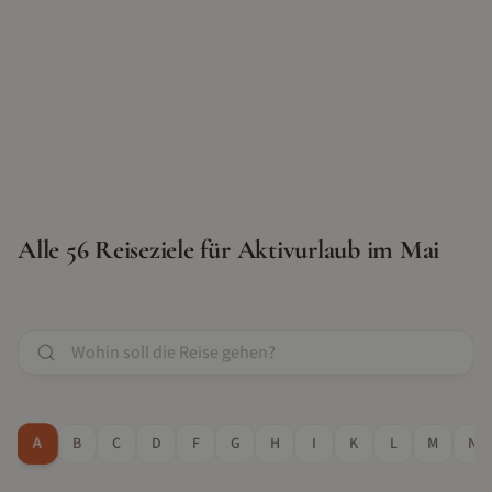
Alle
56
Reiseziele für
Aktivurlaub
im
Mai
A
B
C
D
F
G
H
I
K
L
M
N
Mai, Juni, September...