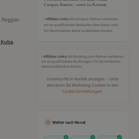
Curaçao, Bonaire – sowie La Romana
, Reggae-
ℹ️
Affiliate-Links:
Als Amazon-Partner verdienen
wir an qualifizierten Verkäufen über diese Links.
Für Sie entstehen keine zusätzlichen Kosten.
t
Kuba
.
ℹ️
Affiliate-Links:
Als Booking.com-Partner verdienen
wir an qualifizierten Buchungen. Für Sie entstehen
keine zusätzlichen Kosten.
Unterkünfte in
Karibik
anzeigen — bitte
aktivieren Sie Marketing-Cookies in den
Cookie-Einstellungen
.
Wetter nach Monat