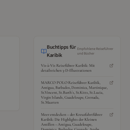
Buchtipps für
Empfohlene Reiseführer
und Bücher
Karibik
Vis-à-Vis Reiseführer Karibik: Mit
detailreichen 3-D-Illustrationen
MARCO POLO Reiseführer Karibik,
Antigua, Barbados, Dominica, Martinique,
St.Vincent, St.Barth´s, St.Kitts, St.Lucia,
Virgin Islands, Guadeloupe, Grenada,
St.Maarten
Meer entdecken – der Kreuzfahrtführer
Karibik: Die Highlights der Kleinen
Antillen – Antigua, Guadeloupe,
Dominica, Barbados, Grenada, Aruba,