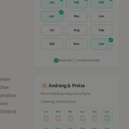
Jan
Feb
Mär
Apr
Mai
Jun
Jul
Aug
Sep
Okt
Nov
Dez
Beste Zeit
Andere Monate
?
hrten
Andrang & Preise
icher
Wann
Karibik
günstig und ruhig ist
getation
Niedrig
Mittel
Hoch
 von
Erlebnis
Jan
Feb
Mär
Apr
Mai
Jun
Jul
Aug
Sep
Okt
Nov
Dez